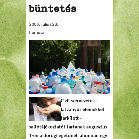
büntetés
2005. július 28.
humusz
Civil szervezetek -
látványos elemekkel
tarkított -
sajtótájékoztatót
tartanak augusztus
1-én a
dorogi égetõnél
, ahonnan
egy