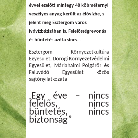
évvel ezelõtt mintegy 48 köbméternyi
veszélyes anyag került az élõvízbe
, s
jelent meg Esztergom város
ivóvízbázisában is.
Felelõsségrevonás
és büntetés azóta sincs...
Esztergomi Környezetkultúra
Egyesület, Dorogi Környezetvédelmi
Egyesület, Máriahalmi Polgárőr és
Faluvédő Egyesület közös
sajtónyilatkozata
Egy éve – nincs
„
felelős, nincs
büntetés, nincs
biztonság”