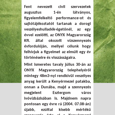
Fent nevezett civil szervezetek
augusztus 1-én látványos,
figyelemfelkeltő performance-ot és
sajtótájékoztatót tartanak a dorogi
veszélyeshulladék-égetőnél, az egy
évvel ezelőtti, az ONYX Magyarország
Kft. által okozott vízszennyezés
évfordulóján, mellyel célunk hogy
felhívjuk a figyelmet az elmúlt egy év
történéseire és visszásságaira.
Mint ismeretes tavaly július 30-án az
ONYX Magyarország telephelyéről
mintegy 48m
3
-nyi rendkívül veszélyes
anyag került a Kenyérmezei patakba,
onnan a Dunába, majd a szennyezés
megjelent Esztergom város
ivóvízbázisában is. Majdnem napra
pontosan egy évre rá (2004. 07.08-án)
újabb, ezúttal kisebb mértékű