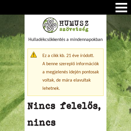
Hulladékcsökkentés a mindennapokban
Figyelmeztető üzenet
Ez a cikk kb. 21 éve íródott.
A benne szereplő információk
a megjelenés idején pontosak
voltak, de mára elavultak
lehetnek.
Nincs felelős,
nincs