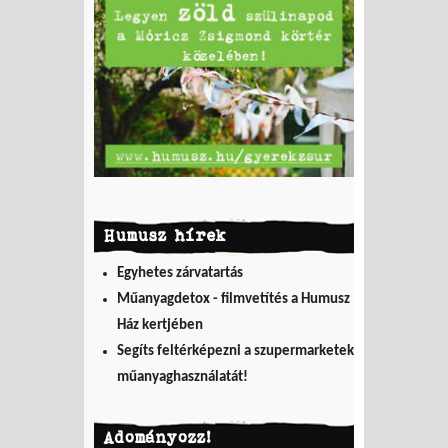
Humusz hírek
Egyhetes zárvatartás
Műanyagdetox - filmvetítés a Humusz
Ház kertjében
Segíts feltérképezni a szupermarketek
műanyaghasználatát!
Adományozz!