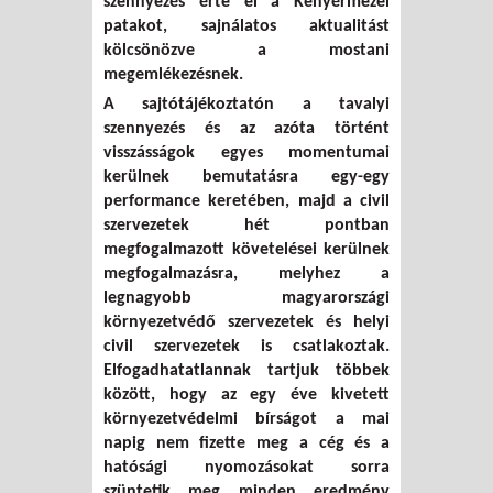
szennyezés érte el a Kenyérmezei
patakot, sajnálatos aktualitást
kölcsönözve a mostani
megemlékezésnek.
A sajtótájékoztatón a tavalyi
szennyezés és az azóta történt
visszásságok egyes momentumai
kerülnek bemutatásra egy-egy
performance keretében, majd a civil
szervezetek hét pontban
megfogalmazott követelései kerülnek
megfogalmazásra, melyhez a
legnagyobb magyarországi
környezetvédő szervezetek és helyi
civil szervezetek is csatlakoztak.
Elfogadhatatlannak tartjuk többek
között, hogy az egy éve kivetett
környezetvédelmi bírságot a mai
napig nem fizette meg a cég és a
hatósági nyomozásokat sorra
szüntetik meg minden eredmény