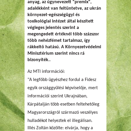
anyag, az úgynevezett "premix",
adalékként van feltüntetve, az ukrán
környezet-egészségügyi és
toxikológiai intézet által készített
végleges jelentés szerint a
megengedett értéknél több százszor
több nehézfémet tartalmaz, így
rákkeltõ hatású. A Környezetvédelmi
Minisztérium szerint nincs rá
bizonyíték..
Az MTI információi:
"A legfőbb ügyészhez fordul a Fidesz
egyik országgyűlési képviselője, mert
információi szerint Ukrajnában,
Kárpátalján több esetben feltehetőleg
Magyarországról származó veszélyes
hulladékot helyeztek el illegálisan.
Illés Zoltán közölte: elvárja, hogy a