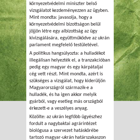
környezetvédelmi miniszter belső
vizsgálatot kezdeményezzen az ügyben.
Mint mondta: javasolja, hogy a
környezetvédelmi bizottságon belül
jöjjön létre egy albizottság az ügy
kivizsgálására, együttműködve az ukrán
parlament megfelelő testületével.
A politikus hangsúlyozta: a hulladékot
illegálisan helyezték el, a tranzakcióban
pedig egy magyar és egy kárpátaljai
cég vett részt. Mint mondta, azért is
szükséges a vizsgálat, hogy kiderüljön
Magyarországról származik-e a
hulladék, és ha igen akkor melyik
gyárból, vagy esetleg más országból
érkezett-e a veszélyes anyag.
Közölte: az ukrán legfőbb ügyészhez
fordult a nagybaktai agrárintézet
biológusa a szervezet hatáskörébe
tartozó magyar-ukrán határszakaszon