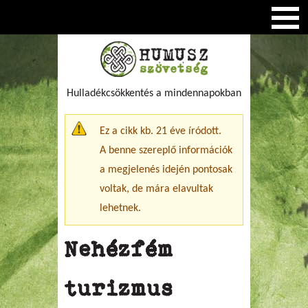
Hulladékcsökkentés a mindennapokban
Figyelmeztető üzenet
Ez a cikk kb. 21 éve íródott.
A benne szereplő információk
a megjelenés idején pontosak
voltak, de mára elavultak
lehetnek.
Nehézfém
turizmus