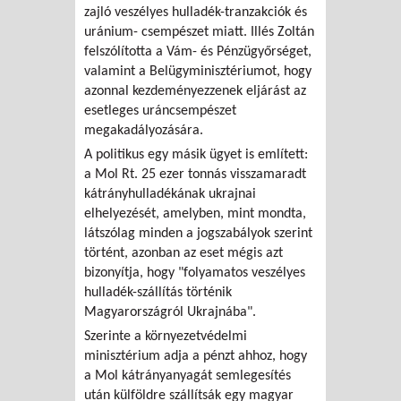
zajló veszélyes hulladék-tranzakciók és
uránium- csempészet miatt. Illés Zoltán
felszólította a Vám- és Pénzügyőrséget,
valamint a Belügyminisztériumot, hogy
azonnal kezdeményezzenek eljárást az
esetleges uráncsempészet
megakadályozására.
A politikus egy másik ügyet is említett:
a Mol Rt. 25 ezer tonnás visszamaradt
kátrányhulladékának ukrajnai
elhelyezését, amelyben, mint mondta,
látszólag minden a jogszabályok szerint
történt, azonban az eset mégis azt
bizonyítja, hogy "folyamatos veszélyes
hulladék-szállítás történik
Magyarországról Ukrajnába".
Szerinte a környezetvédelmi
minisztérium adja a pénzt ahhoz, hogy
a Mol kátrányanyagát semlegesítés
után külföldre szállítsák egy magyar