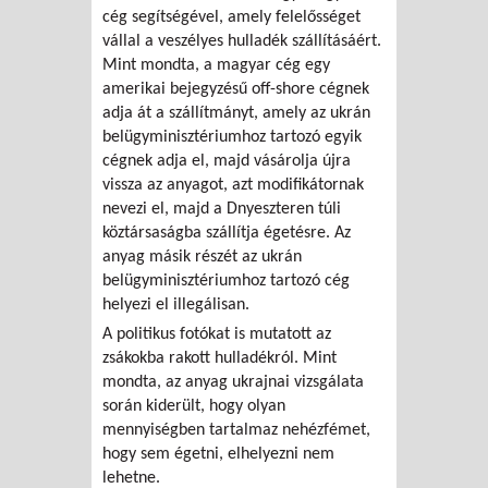
cég segítségével, amely felelősséget
vállal a veszélyes hulladék szállításáért.
Mint mondta, a magyar cég egy
amerikai bejegyzésű off-shore cégnek
adja át a szállítmányt, amely az ukrán
belügyminisztériumhoz tartozó egyik
cégnek adja el, majd vásárolja újra
vissza az anyagot, azt modifikátornak
nevezi el, majd a Dnyeszteren túli
köztársaságba szállítja égetésre. Az
anyag másik részét az ukrán
belügyminisztériumhoz tartozó cég
helyezi el illegálisan.
A politikus fotókat is mutatott az
zsákokba rakott hulladékról. Mint
mondta, az anyag ukrajnai vizsgálata
során kiderült, hogy olyan
mennyiségben tartalmaz nehézfémet,
hogy sem égetni, elhelyezni nem
lehetne.