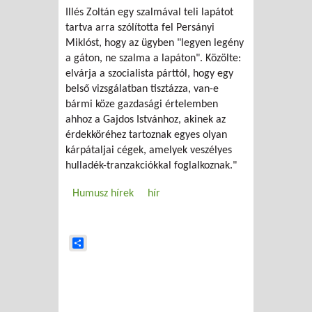
Illés Zoltán egy szalmával teli lapátot
tartva arra szólította fel Persányi
Miklóst, hogy az ügyben "legyen legény
a gáton, ne szalma a lapáton". Közölte:
elvárja a szocialista párttól, hogy egy
belső vizsgálatban tisztázza, van-e
bármi köze gazdasági értelemben
ahhoz a Gajdos Istvánhoz, akinek az
érdekköréhez tartoznak egyes olyan
kárpátaljai cégek, amelyek veszélyes
hulladék-tranzakciókkal foglalkoznak."
Humusz hírek
hír
Share