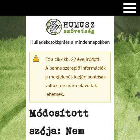
Hulladékcsökkentés a mindennapokban
Figyelmeztető üzenet
Ez a cikk kb. 22 éve íródott.
A benne szereplő információk
a megjelenés idején pontosak
voltak, de mára elavultak
lehetnek.
Módosított
szója: Nem