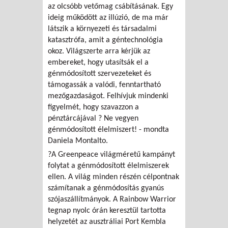
az olcsóbb vetőmag csábításának. Egy
ideig működött az illúzió, de ma már
látszik a környezeti és társadalmi
katasztrófa, amit a géntechnológia
okoz. Világszerte arra kérjük az
embereket, hogy utasítsák el a
génmódosított szervezeteket és
támogassák a valódi, fenntartható
mezőgazdaságot. Felhívjuk mindenki
figyelmét, hogy szavazzon a
pénztárcájával ? Ne vegyen
génmódosított élelmiszert! - mondta
Daniela Montalto.
?A Greenpeace világméretű kampányt
folytat a génmódosított élelmiszerek
ellen. A világ minden részén célpontnak
számítanak a génmódosítás gyanús
szójaszállítmányok. A Rainbow Warrior
tegnap nyolc órán keresztül tartotta
helyzetét az ausztráliai Port Kembla