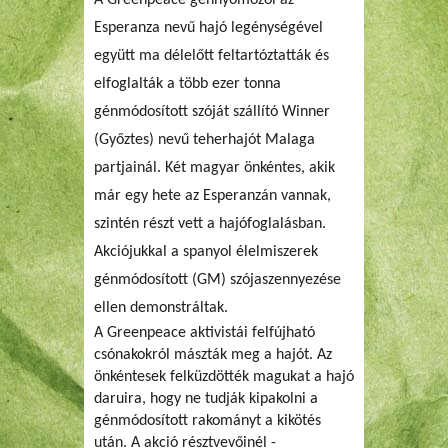
Esperanza nevű hajó legénységével
együtt ma délelőtt feltartóztatták és
elfoglalták a több ezer tonna
génmódosított szóját szállító Winner
(Győztes) nevű teherhajót Malaga
partjainál. Két magyar önkéntes, akik
már egy hete az Esperanzán vannak,
szintén részt vett a hajófoglalásban.
Akciójukkal a spanyol élelmiszerek
génmódosított (GM) szójaszennyezése
ellen demonstráltak.
A Greenpeace aktivistái felfújható
csónakokról mászták meg a hajót. Az
önkéntesek felküzdötték magukat a hajó
daruira, hogy ne tudják kipakolni a
génmódosított rakományt a kikötés
után. A akció résztvevőinél -