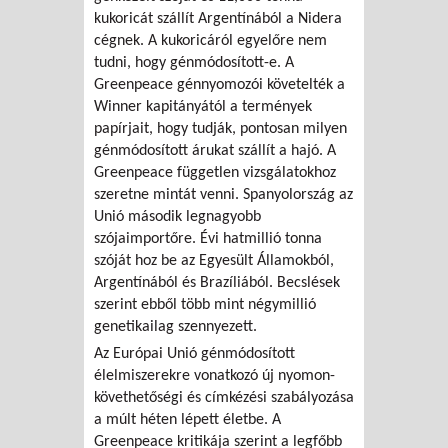
kukoricát szállít Argentínából a Nidera
cégnek. A kukoricáról egyelőre nem
tudni, hogy génmódosított-e. A
Greenpeace génnyomozói követelték a
Winner kapitányától a termények
papírjait, hogy tudják, pontosan milyen
génmódosított árukat szállít a hajó. A
Greenpeace független vizsgálatokhoz
szeretne mintát venni. Spanyolország az
Unió második legnagyobb
szójaimportőre. Évi hatmillió tonna
szóját hoz be az Egyesült Államokból,
Argentínából és Brazíliából. Becslések
szerint ebből több mint négymillió
genetikailag szennyezett.
Az Európai Unió génmódosított
élelmiszerekre vonatkozó új nyomon-
követhetőségi és címkézési szabályozása
a múlt héten lépett életbe. A
Greenpeace kritikája szerint a legfőbb