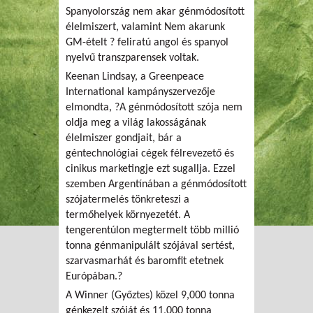
Spanyolország nem akar génmódosított
élelmiszert, valamint Nem akarunk
GM-ételt ? feliratú angol és spanyol
nyelvű transzparensek voltak.
Keenan Lindsay, a Greenpeace
International kampányszervezője
elmondta, ?A génmódosított szója nem
oldja meg a világ lakosságának
élelmiszer gondjait, bár a
géntechnológiai cégek félrevezető és
cinikus marketingje ezt sugallja. Ezzel
szemben Argentínában a génmódosított
szójatermelés tönkreteszi a
termőhelyek környezetét. A
tengerentúlon megtermelt több millió
tonna génmanipulált szójával sertést,
szarvasmarhát és baromfit etetnek
Európában.?
A Winner (Győztes) közel 9,000 tonna
génkezelt szóját és 11,000 tonna