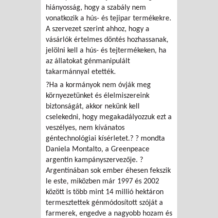
hiányosság, hogy a szabály nem
vonatkozik a hús- és tejipar termékekre.
A szervezet szerint ahhoz, hogy a
vásárlók értelmes döntés hozhassanak,
jelölni kell a hús- és tejtermékeken, ha
az állatokat génmanipulált
takarmánnyal etették.
?Ha a kormányok nem óvják meg
környezetünket és élelmiszereink
biztonságát, akkor nekünk kell
cselekedni, hogy megakadályozzuk ezt a
veszélyes, nem kívánatos
géntechnológiai kísérletet.? ? mondta
Daniela Montalto, a Greenpeace
argentin kampányszervezője. ?
Argentínában sok ember éhesen fekszik
le este, miközben már 1997 és 2002
között is több mint 14 millió hektáron
termesztettek génmódosított szóját a
farmerek, engedve a nagyobb hozam és