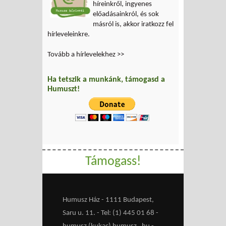
híreinkről, ingyenes
előadásainkról, és sok
másról is, akkor iratkozz fel
hírleveleinkre.
Tovább a hírlevelekhez >>
Ha tetszik a munkánk, támogasd a
Humuszt!
Támogass!
Humusz Ház - 1111 Budapest,
Saru u. 11. - Tel: (1) 445 01 68 -