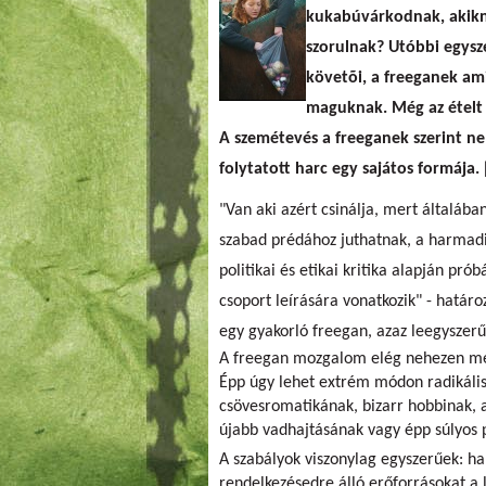
kukabúvárkodnak, akikn
szorulnak? Utóbbi egysze
követõi, a freeganek ami
maguknak. Még az ételt is
A szemétevés a freeganek szerint n
folytatott harc egy sajátos formája. 
"Van aki azért csinálja, mert általáb
szabad prédához juthatnak, a harmad
politikai és etikai kritika alapján pró
csoport leírására vonatkozik" - határ
egy gyakorló freegan, azaz leegyszerű
A freegan mozgalom elég nehezen megf
Épp úgy lehet extrém módon radikális 
csövesromatikának, bizarr hobbinak, 
újabb vadhajtásának vagy épp súlyos 
A szabályok viszonylag egyszerűek: ha
rendelkezésedre álló erőforrásokat a 