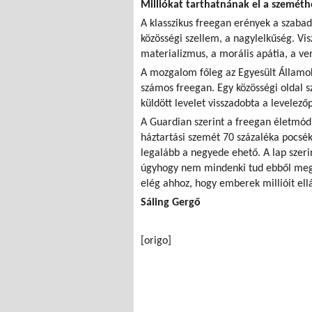
Milliókat tarthatnának el a szemét
A klasszikus freegan erények a szabad
közösségi szellem, a nagylelkűség. Vis
materializmus, a morális apátia, a v
A mozgalom főleg az Egyesült Államok
számos freegan. Egy közösségi oldal s
küldött levelet visszadobta a levelez
A Guardian szerint a freegan életmódn
háztartási szemét 70 százaléka pocsé
legalább a negyede ehető. A lap szer
úgyhogy nem mindenki tud ebből megél
elég ahhoz, hogy emberek millióit ellá
Sáling Gergő
[origo]