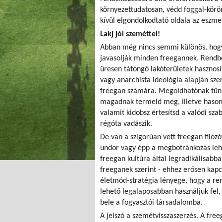
környezettudatosan, védd foggal-körö
kívül elgondolkodtató oldala az eszme
Lakj jól szeméttel!
Abban még nincs semmi különös, hogy a
javasolják minden freegannek. Rendb
üresen tátongó lakóterületek hasznosí
vagy anarchista ideológia alapján sze
freegan számára. Megoldhatónak tűnik
magadnak termeld meg, illetve hasonl
valamit kidobsz értesítsd a valódi sz
régóta vadászik.
De van a szigorúan vett freegan filozó
undor vagy épp a megbotránkozás lehet
freegan kultúra által legradikálisabban
freeganek szerint - ehhez erősen kapc
életmód-stratégia lényege, hogy a re
lehető legalaposabban használjuk fel
bele a fogyasztói társadalomba.
A jelszó a szemétvisszaszerzés. A freeg