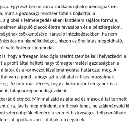
ó. Egyrészt benne van a radikális újbalos ideológiák íze.
, mint a gazdasági rendszer totális bojkottja, a
, a globális felmelegedés elleni küzdelem sajátos formája,
kedelmen alapuló piacok életre hívásában és a pénzforgalom,
ereségének csökkentésére irányuló intézkedésekben: ha nem
 önkéntes munkanélküliséget, hiszen az önellátás megoldható,
ól való önkéntes lemondás.
z is, hogy a freegan ideológia szerint szembe kell helyezkedni a
t a profit által hajtott nagy tömegtermelési gazdaságban a
 állatok és a környezet kizsákmányolása határozza meg. A
ttal van a gond - ahogy azt a vállalatkritikus mozgalmak
beteg. Az már más kérdés, hogy a kukabúvár freeganek is a
ként, tulajdonképpeni dögevőként.
arát életmód. Minimalizáld az általad és mások által termelt
nt újra, javíts meg mindent, amit csak lehet, ne zsákmányold ki
lmi sztereotípiák ellenére a szemét biztonságos, felhasználható,
etes állapotban van - állítják a freeganek.