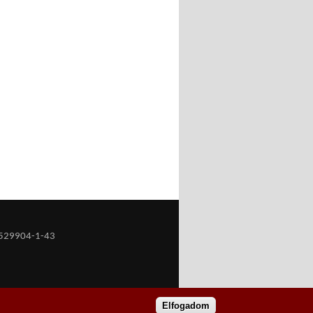
529904-1-43
Elfogadom