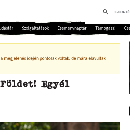
udástár
Szolgáltatások
Eseménynaptár
Támogass!
Csa
 a megjelenés idején pontosak voltak, de mára elavultak
Földet! Egyél