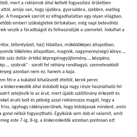
ől, mert a reklámok által keltett fogyasztási őrületben
ttól, amije van, hogy újabbra, gyorsabbra, szebbre, esetleg
je. A freeganek szerint ez elfogadhatatlan egy olyan világban,
vetőbb emberi szükségletek birtokában, még napi betevőhöz
ek veszik a fáradtságot és felhasználják a szemetet. Indulhat a
itor, billentyűzet, ház) hibátlan, működőképes állapotban,
yomók tökéletes állapotban, magnók, nagymennyiségű könyv...,
öbb száz dollár értékű képregénygyűjtemény..., készpénz,
p..., szobrok" - sorolt fel néhány rendhagyó, szemetesekből
 lényeg azonban nem ez, hanem a kaja.
m fél-e a kukából kihalászott ételtől, kerek perec
g a kiskereskedők által kidobott kaja nagy része használható fel
zért selejtezik le az árut, mert újabb szállítmány érkezett és
eleket áruló bolt és pékség azzal reklámozza magát, hogy a
friss, úgyhogy rákényszerülnek, hogy kidobjanak mindent, amin
ha gond nélkül fogyasztható. Egyikünk sem dob el valamit, amit
 meg este 7-ig, 8-ig, a kiskereskedők azonban pontosan ezt