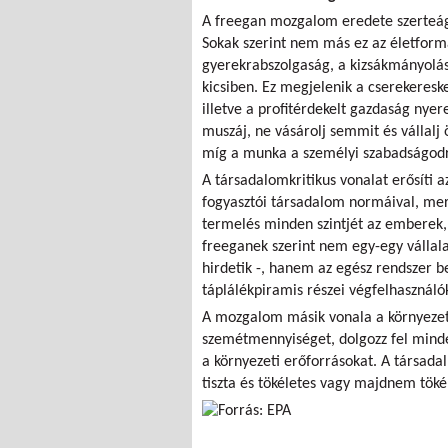
A freegan mozgalom eredete szerteágaz
Sokak szerint nem más ez az életforma
gyerekrabszolgaság, a kizsákmányolás
kicsiben. Ez megjelenik a cserekeres
illetve a profitérdekelt gazdaság ny
muszáj, ne vásárolj semmit és vállalj
míg a munka a személyi szabadságodr
A társadalomkritikus vonalat erősíti a
fogyasztói társadalom normáival, mer
termelés minden szintjét az emberek,
freeganek szerint nem egy-egy vállala
hirdetik -, hanem az egész rendszer 
táplálékpiramis részei végfelhasználó
A mozgalom másik vonala a környezetb
szemétmennyiséget, dolgozz fel minde
a környezeti erőforrásokat. A társada
tiszta és tökéletes vagy majdnem tökél