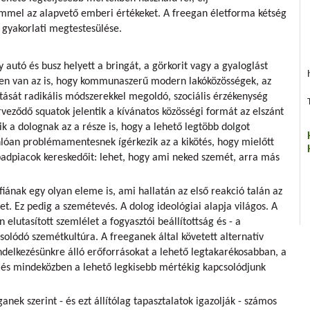
mmel az alapvető emberi értékeket. A freegan életforma kétség
 gyakorlati megtestesülése.
utó és busz helyett a bringát, a görkorit vagy a gyaloglást
en van az is, hogy kommunaszerű modern lakóközösségek, az
tását radikális módszerekkel megoldó, szociális érzékenység
rveződő squatok jelentik a kívánatos közösségi formát az elszánt
 a dolognak az a része is, hogy a lehető legtöbb dolgot
óan problémamentesnek ígérkezik az a kikötés, hogy mielőtt
abadpiacok kereskedőit: lehet, hogy ami neked szemét, arra más
fiának egy olyan eleme is, ami hallatán az első reakció talán az
. Ez pedig a szemétevés. A dolog ideológiai alapja világos. A
 elutasított szemlélet a fogyasztói beállítottság és - a
solódó szemétkultúra. A freeganek által követett alternatív
ndelkezésünkre álló erőforrásokat a lehető legtakarékosabban, a
, és mindeközben a lehető legkisebb mértékig kapcsolódjunk
anek szerint - és ezt állítólag tapasztalatok igazolják - számos