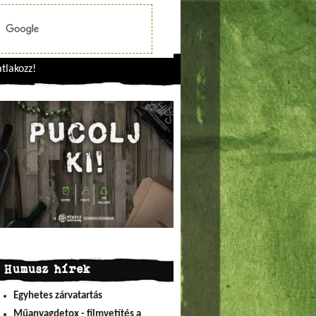
tlakozz!
Humusz hírek
Egyhetes zárvatartás
Műanyagdetox - filmvetítés a