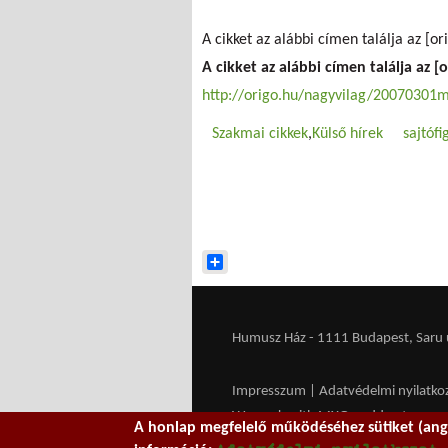
A cikket az alábbi címen találja az [or
A cikket az alábbi címen találja az [
http://origo.hu/nagyvilag/20070301
Szakmai cikkek
Külső hírek
sajtófi
Share
Humusz Ház - 1111 Budapest, Saru u.
Impresszum
|
Adatvédelmi nyilatko
We work with
MXGuarddog
to prev
A honlap megfelelő működéséhez sütiket (ango