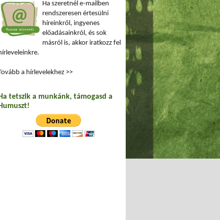
Ha szeretnél e-mailben
rendszeresen értesülni
híreinkről, ingyenes
előadásainkról, és sok
másról is, akkor iratkozz fel
hírleveleinkre.
Tovább a hírlevelekhez >>
Ha tetszik a munkánk, támogasd a
Humuszt!