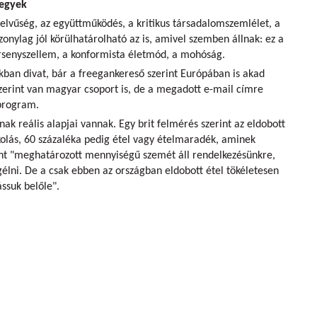
hegyek
elvűség, az együttműködés, a kritikus társadalomszemlélet, a
zonylag jól körülhatárolható az is, amivel szemben állnak: ez a
ersenyszellem, a konformista életmód, a mohóság.
ban divat, bár a freegankereső szerint Európában is akad
zerint van magyar csoport is, de a megadott e-mail címre
őprogram.
ak reális alapjai vannak. Egy brit felmérés szerint az eldobott
kolás, 60 százaléka pedig étel vagy ételmaradék, aminek
int "meghatározott mennyiségű szemét áll rendelkezésünkre,
ni. De a csak ebben az országban eldobott étel tökéletesen
ssuk belőle".