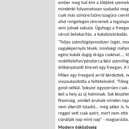
ember meg tud élni a többiek szemetéb
mindenki folyamatosan szabadul meg a
csak más színűre/ízűre/szagúra cserél
ahol rengetegen nincsenek a legalap
sem jutnak sokszor. Úgyhogy a freegan
városi betakarítás, a kukabúvárkodás.
"Teljes számítógéprendszer (egér, mon
nagyképernyős tévék, minőségi mélyn
egész kukák dugig drága csokival..., t
mobiltelefon/pénztárca/kézi számítógé
élőbányászott kincset egy freegan. A
Mikor egy freegant arról kérdeztek, ne
visszautasította a feltételezést. "Főle
gond nélkül. Sokszor egyszerűen csak a
kell a hely az új holminak. Sok készét
finomság, amiket árulnak minden nap 
nem sikerült túladni... még akkor is, 
reggel vett csak azért, mert nem ette
csinálják nap mint nap" - magyarázta.
Modern ősközösség