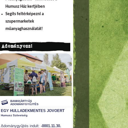
Humusz Ház kertjében
Segíts feltérképezni a
szupermarketek
műanyaghasználatát!
Adományozz!