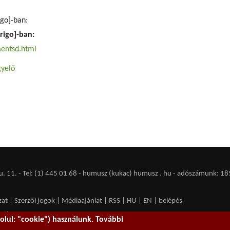
igo]-ban:
origo]-ban:
mentsd.html
gyelő
 11. - Tel: (1) 445 01 68 - humusz (kukac) humusz . hu -
adószámunk: 18
zat
|
Szerzői jogok
|
Médiaajánlat
|
RSS
|
HU
|
EN
|
belépés
ent spam.
lul: "cookie") használunk. További