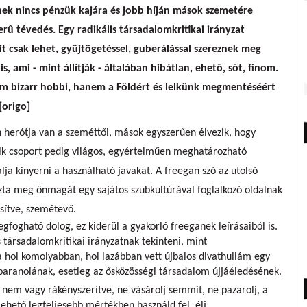
ek nincs pénzük kajára és jobb híján mások szemetére
rû tévedés. Egy radikális társadalomkritikai irányzat
t csak lehet, gyûjtögetéssel, guberálással szereznek meg
, ami - mint állítják - általában hibátlan, ehetõ, sõt, finom.
em bizarr hobbi, hanem a Földért és lelkünk megmentéséért
[origo]
an herótja van a szeméttől, mások egyszerűen élvezik, hogy
ik csoport pedig világos, egyértelműen meghatározható
bálja kinyerni a használható javakat. A freegan szó az utolsó
ozta meg önmagát egy sajátos szubkultúrával foglalkozó oldalnak
sítve, szemétevő.
ogható dolog, ez kiderül a gyakorló freeganek leírásaiból is.
társadalomkritikai irányzatnak tekinteni, mint
a hol komolyabban, hol lazábban vett újbalos divathullám egy
paranoiának, esetleg az ősközösségi társadalom újjáéledésének.
 nem vagy rákényszerítve, ne vásárolj semmit, ne pazarolj, a
lehető legteljesebb mértékben használd fel, élj