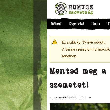
Rólunk
Kapcsolat
Hírek
T
Figyelmeztető üzenet
Ez a cikk kb. 19 éve íródott.
A benne szereplő információk
lehetnek.
Mentsd meg a 
szemetet!
2007. március 08.
humusz