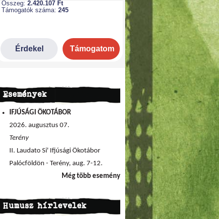
Események
IFJÚSÁGI ÖKOTÁBOR
2026. augusztus 07.
Terény
II. Laudato Si' Ifjúsági Ökotábor
Palócföldön - Terény, aug. 7-12.
Még több esemény
Humusz hírlevelek