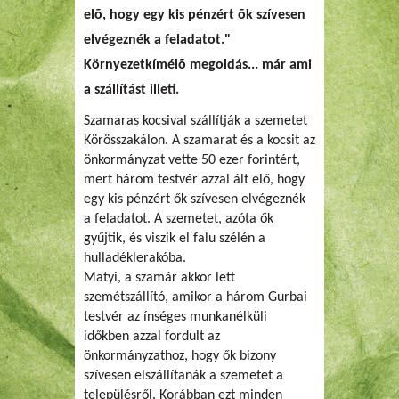
elõ, hogy egy kis pénzért õk szívesen
elvégeznék a feladatot."
Környezetkímélõ megoldás... már ami
a szállítást illeti.
Szamaras kocsival szállítják a szemetet
Körösszakálon. A szamarat és a kocsit az
önkormányzat vette 50 ezer forintért,
mert három testvér azzal ált elő, hogy
egy kis pénzért ők szívesen elvégeznék
a feladatot. A szemetet, azóta ők
gyűjtik, és viszik el falu szélén a
hulladéklerakóba.
Matyi, a szamár akkor lett
szemétszállító, amikor a három Gurbai
testvér az ínséges munkanélküli
időkben azzal fordult az
önkormányzathoz, hogy ők bizony
szívesen elszállítanák a szemetet a
településről. Korábban ezt minden