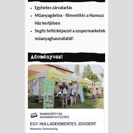
Egyhetes zárvatartás
Műanyagdetox - filmvetítés a Humusz
Ház kertjében
Segíts feltérképezni a szupermarketek
műanyaghasználatát!
Adományozz!