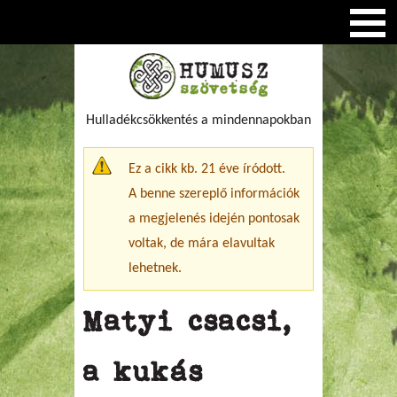
Hulladékcsökkentés a mindennapokban
Figyelmeztető üzenet
Ez a cikk kb. 21 éve íródott.
A benne szereplő információk
a megjelenés idején pontosak
voltak, de mára elavultak
lehetnek.
Matyi csacsi,
a kukás