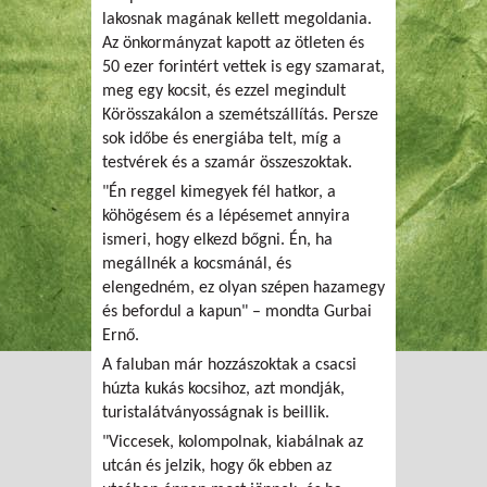
lakosnak magának kellett megoldania.
Az önkormányzat kapott az ötleten és
50 ezer forintért vettek is egy szamarat,
meg egy kocsit, és ezzel megindult
Körösszakálon a szemétszállítás. Persze
sok időbe és energiába telt, míg a
testvérek és a szamár összeszoktak.
"Én reggel kimegyek fél hatkor, a
köhögésem és a lépésemet annyira
ismeri, hogy elkezd bőgni. Én, ha
megállnék a kocsmánál, és
elengedném, ez olyan szépen hazamegy
és befordul a kapun" – mondta Gurbai
Ernő.
A faluban már hozzászoktak a csacsi
húzta kukás kocsihoz, azt mondják,
turistalátványosságnak is beillik.
"Viccesek, kolompolnak, kiabálnak az
utcán és jelzik, hogy ők ebben az