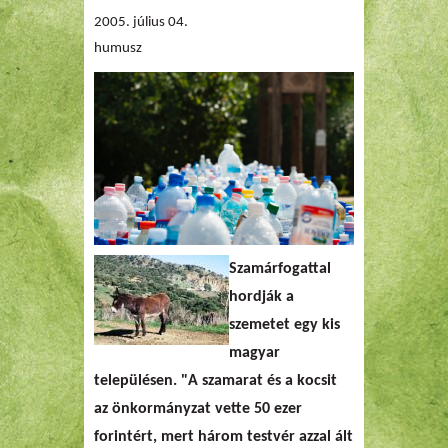
2005. július 04.
humusz
Szamárfogattal
hordják a
szemetet egy kis
magyar
településen.
"A szamarat és a kocsit
az önkormányzat vette 50 ezer
forintért, mert három testvér azzal ált