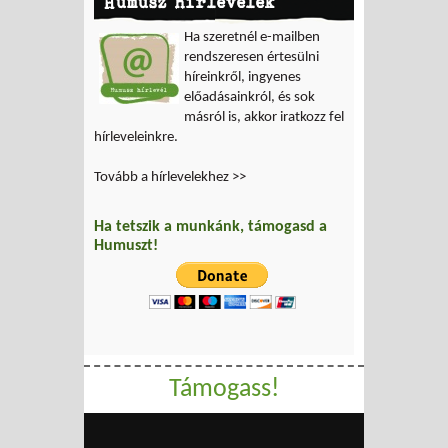
Humusz hírlevelek
Ha szeretnél e-mailben
rendszeresen értesülni
híreinkről, ingyenes
előadásainkról, és sok
másról is, akkor iratkozz fel
hírleveleinkre.
Tovább a hírlevelekhez >>
Ha tetszik a munkánk, támogasd a
Humuszt!
Támogass!