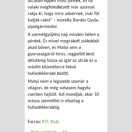
utcában éppen most jönnek, és ha
valaki megfeledkezett már azonnal
rakja ki, hogy mire odaérnek, már föl
tudják rakni" – mondta Bordás Gyula,
alpolgármester.
A szemétgyűjtési nap minden héten a
péntek. És mivel megrakott zsákokból
akad bőven, és Matyi sem a
gyorsaságáról híres, reggeltől késő
délutánig húzza az igát az utcák és a
másfél kilométerre fekvő
hulladéklerakó között.
Matyi nem a legszebb szamár a
világon, de még sohasem hagyta
cserben hajtóit. Azt mondják, akár 10
mázsa szeméttel is elballag a
hulladéklerakóig.
Forrás:
RTL Klub