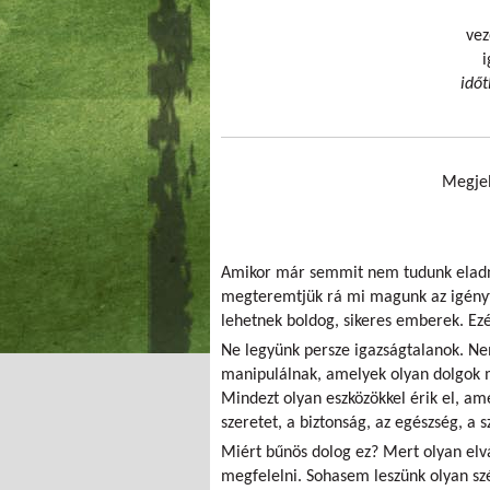
vez
i
időt
Megjel
Amikor már semmit nem tudunk eladni
megteremtjük rá mi magunk az igényt.
lehetnek boldog, sikeres emberek. Ez
Ne legyünk persze igazságtalanok. N
manipulálnak, amelyek olyan dolgok 
Mindezt olyan eszközökkel érik el, am
szeretet, a biztonság, az egészség, a
Miért bűnös dolog ez? Mert olyan el
megfelelni. Sohasem leszünk olyan szé