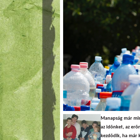
Manapság már mind
az idõnket, az erõ
kezdõdik, ha már 