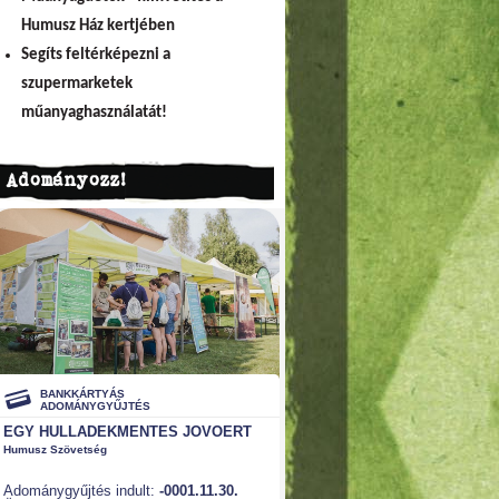
Humusz Ház kertjében
Segíts feltérképezni a
szupermarketek
műanyaghasználatát!
Adományozz!