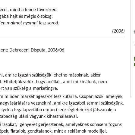
érel, mintha lenne fővezéred,
gába hajt és mégis ő zokog:
len malmot nyomni lesz sorod.
(2006)
ent: Debreceni Disputa, 2006/06
, amire igazán szükségük lehetne másoknak, akkor
 Elhitetjük velük, hogy anélkül, amit mi kínálunk, nem
ért van szükség a marketingre.
em minden marketingeszköz tesz kufárrá. Csupán azok, amelyek
megvásárlására vesznek rá, amikre igazából semmi szükségünk.
elyek a legalapvetőbb emberi szükségleteinkkel játszanak: a
 szabadság utáni vágyunk kihasználásával.
várásokat, igényeket gerjesztenek, amelyeknek sohasem fogunk
pek, fiatalok, gondtalanok, mint a reklámok modelljei.