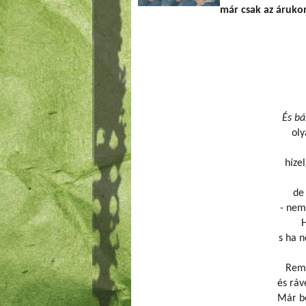
már csak az áruko
És bá
oly
híze
de 
- nem 
H
s ha n
Remé
és ráv
Már be