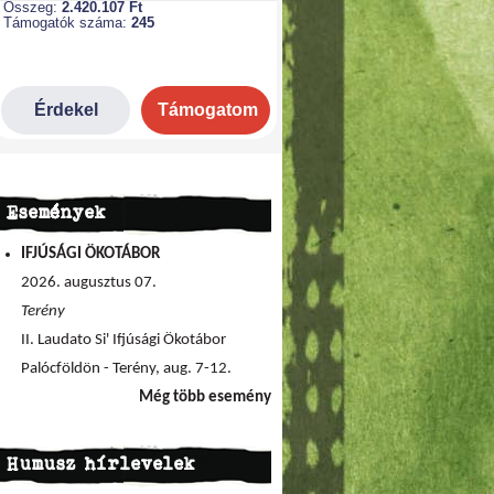
Események
IFJÚSÁGI ÖKOTÁBOR
2026. augusztus 07.
Terény
II. Laudato Si' Ifjúsági Ökotábor
Palócföldön - Terény, aug. 7-12.
Még több esemény
Humusz hírlevelek