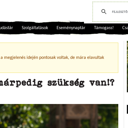
udástár
Szolgáltatások
Eseménynaptár
Támogass!
Csa
 a megjelenés idején pontosak voltak, de mára elavultak
márpedig szükség van!?