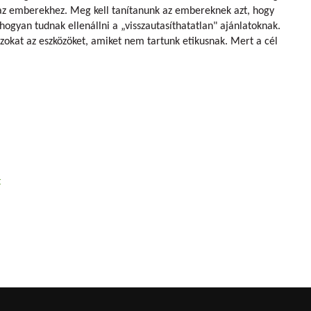
s az emberekhez. Meg kell tanítanunk az embereknek azt, hogy
hogyan tudnak ellenállni a „visszautasíthatatlan" ajánlatoknak.
okat az eszközöket, amiket nem tartunk etikusnak. Mert a cél
t