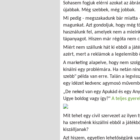
Sohasem fogjuk elérni azokat az ábrá
újabbak. Még szebbek, még jobbak.
Mi pedig - megszakadunk bár miatta -
magunkat. Azt gondoljuk, hogy még tö
használunk fel, amelyek nem a mieink. 
tápanyagot. Hiszen már régóta nem cs
Miért nem szállunk hát ki ebből a já
azért, mert a reklámok a legelemibb 
A marketing alapelve, hogy nem szolgá
kínálni egy problémára. Ha netán ninc
szebb" példa van erre. Talán a legviss
egy idézet kedvenc agymosó művemb
„De neked van egy Apukád és egy Anyu
Ugye boldog vagy így?"
A teljes gyere
Mit tehet egy civil szervezet az ilyen
ha szeretnénk kiszállni ebből a játékb
kiszálljanak?
Azt hiszem, egyetlen lehetőségünk va