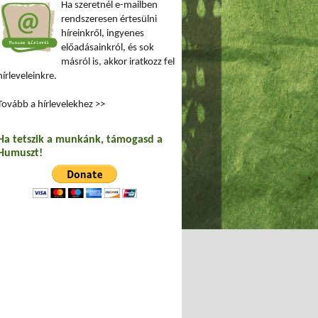
Ha szeretnél e-mailben
rendszeresen értesülni
híreinkről, ingyenes
előadásainkról, és sok
másról is, akkor iratkozz fel
hírleveleinkre.
Tovább a hírlevelekhez >>
Ha tetszik a munkánk, támogasd a
Humuszt!