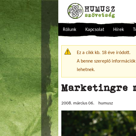
Rólunk
Kapcsolat
Hírek
T
Figyelmeztető üzenet
Ez a cikk kb. 18 éve íródott.
A benne szereplő információk
lehetnek.
Marketingre 
2008. március 06.
humusz