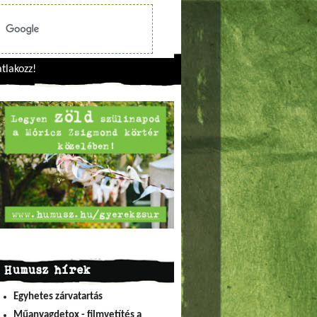
tlakozz!
Humusz hírek
Egyhetes zárvatartás
Műanyagdetox - filmvetítés a