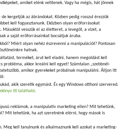
ndképeket, amiket elénk vetítenek. Vagy ha mégis, hát jönnek
 de kergetjük az ábrándokat. Közben pedig rosszul érezzük
bbet kell fogyasztanunk. Eközben olyan erőforrásokat
Másoktól vesszük el az életteret, a levegőt, a vizet, a
ak a saját erőforrásainkat bocsátjuk áruba.
tékból? Miért olyan nehéz észrevenni a manipulációt? Pontosan
ösztöneinkre hatnak.
ltatást, terméket, árut kell eladni, hanem megoldást kell
s probléma, akkor kreálni kell egyet! Számtalan „szebbnél-
zatetszőbb, amikor gyerekeket próbálnak manipulálni. Álljon itt
ől:
kád, akik szeretik egymást. És egy Windows otthoni szervered.
kkönyv itt található.
 típusú reklámok, a manipulatív marketing ellen? Mit tehetünk,
ól? Mit tehetünk, ha azt szeretnénk elérni, hogy mások is
n. Meg kell tanulnunk és alkalmaznunk kell azokat a marketing-