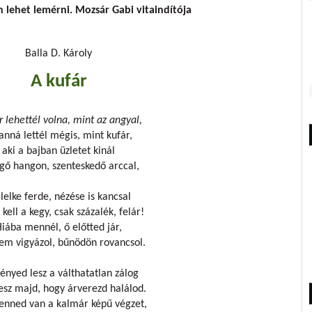
n lehet lemérni.
Mozsár Gabi
vitaindítója
Balla D. Károly
A kufár
r lehettél volna, mint az angyal,
anná lettél mégis, mint kufár,
aki a bajban üzletet kinál
lgő hangon, szenteskedő arccal,
lelke ferde, nézése is kancsal
kell a kegy, csak százalék, felár!
iába mennél, ő előtted jár,
em vigyázol, bűnödön rovancsol.
nyed lesz a válthatatlan zálog
esz majd, hogy árverezd halálod.
nned van a kalmár képű végzet,