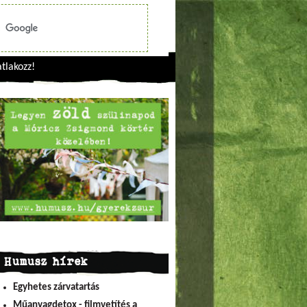
tlakozz!
Humusz hírek
Egyhetes zárvatartás
Műanyagdetox - filmvetítés a