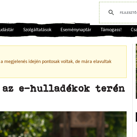
udástár
Szolgáltatások
Eseménynaptár
Támogass!
Csa
 a megjelenés idején pontosak voltak, de mára elavultak
 az e-hulladékok terén