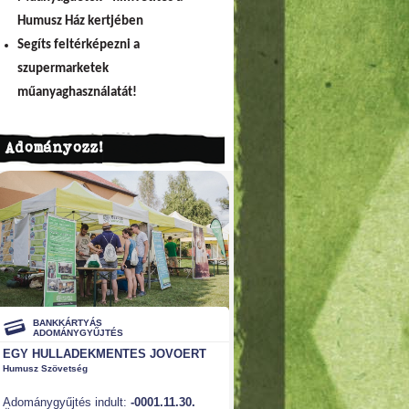
Humusz Ház kertjében
Segíts feltérképezni a
szupermarketek
műanyaghasználatát!
Adományozz!