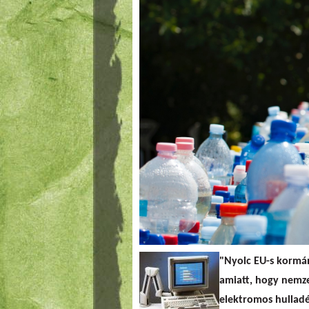
"
Nyolc EU-s kormá
amiatt, hogy nemz
elektromos hulladé