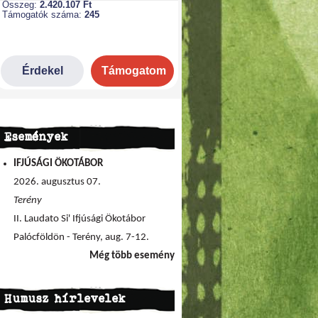
Események
IFJÚSÁGI ÖKOTÁBOR
2026. augusztus 07.
Terény
II. Laudato Si' Ifjúsági Ökotábor
Palócföldön - Terény, aug. 7-12.
Még több esemény
Humusz hírlevelek