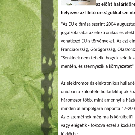
az elõírt határidõr
helyezve az illetõ országokkal szem
"Az EU előírása szerint 2004 augusztu
jogalkotásába az elektronikus és elek
vonatkozó EU-s törvényeket. Az ezt el
Franciaország, Görögország, Olaszorsz
"Senkinek nem tetszik, hogy kiselejtez
mentén, és szennyezik a környezetet" 
Az elektromos és elektronikus hulladé
unióban a különféle hulladékfajták kö
háromszor több, mint amennyi a háztart
minden állampolgára naponta 17-20 kg
Az e-szemétnek még ma is körülbelül a
vagy elégetik - fokozva ezzel a kockáz
légkörbe.