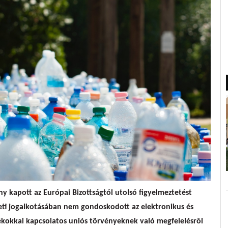
ny kapott
az Európai Bizottságtól
utolsó figyelmeztetést
eti jogalkotásában
nem gondoskodott az elektronikus és
kokkal kapcsolatos uniós törvényeknek való megfelelésrõl