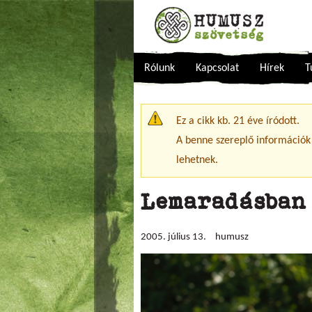
Rólunk
Kapcsolat
Hírek
T
Figyelmeztető üzenet
Ez a cikk kb. 21 éve íródott.
A benne szereplő információk
lehetnek.
Lemaradásban
2005. július 13.
humusz