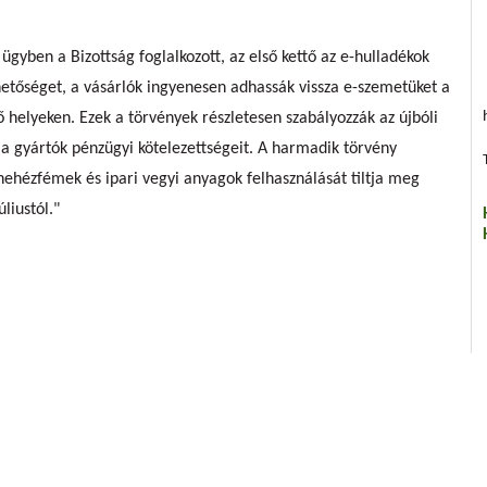
ügyben a Bizottság foglalkozott, az első kettő az e-hulladékok
ehetőséget, a vásárlók ingyenesen adhassák vissza e-szemetüket a
ő helyeken. Ezek a törvények részletesen szabályozzák az újbóli
t a gyártók pénzügyi kötelezettségeit. A harmadik törvény
nehézfémek és ipari vegyi anyagok felhasználását tiltja meg
liustól."