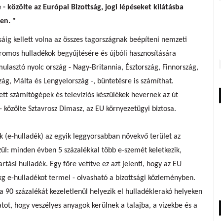
e
- közölte az Európai Bizottság, jogi lépéseket kilátásba
ben. "
sáig kellett volna az összes tagországnak beépíteni nemzeti
tromos hulladékok begyűjtésére és újbóli hasznosítására
mulasztó nyolc ország - Nagy-Britannia, Észtország, Finnország,
ág, Málta és Lengyelország -, büntetésre is számíthat.
ett számítógépek és televíziós készülékek hevernek az út
- közölte Sztavrosz Dimasz, az EU környezetügyi biztosa.
k (e-hulladék) az egyik leggyorsabban növekvő terület az
zül: minden évben 5 százalékkal több e-szemét keletkezik,
ási hulladék. Egy főre vetítve ez azt jelenti, hogy az EU
 e-hulladékot termel - olvasható a bizottsági közleményben.
 90 százalékát kezeletlenül helyezik el hulladéklerakó helyeken
atot, hogy veszélyes anyagok kerülnek a talajba, a vizekbe és a