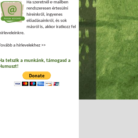
Ha szeretnél e-mailben
rendszeresen értesülni
híreinkről, ingyenes
előadásainkról, és sok
másról is, akkor iratkozz fel
hírleveleinkre.
Tovább a hírlevelekhez >>
Ha tetszik a munkánk, támogasd a
Humuszt!