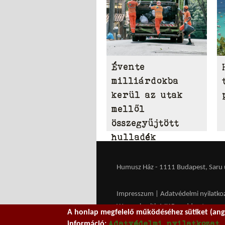
Évente
milliárdokba
kerül az utak
mellől
összegyűjtött
hulladék
eltakarítása
Humusz Ház - 1111 Budapest, Saru u.
Impresszum
|
Adatvédelmi nyilatko
We work with
MXGuarddog
to prev
A honlap megfelelő működéséhez sütiket (ango
Adatvédelmi nyilatkozat
információ: