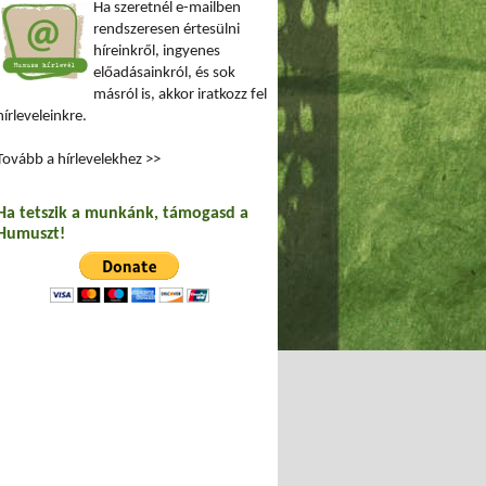
Ha szeretnél e-mailben
rendszeresen értesülni
híreinkről, ingyenes
előadásainkról, és sok
másról is, akkor iratkozz fel
hírleveleinkre.
Tovább a hírlevelekhez >>
Ha tetszik a munkánk, támogasd a
Humuszt!