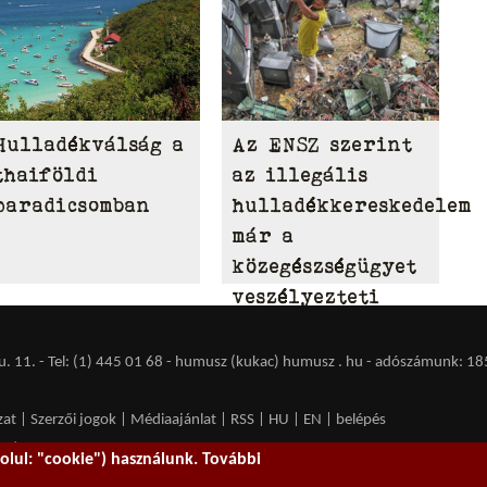
Hulladékválság a
Az ENSZ szerint
thaiföldi
az illegális
paradicsomban
hulladékkereskedelem
már a
közegészségügyet
veszélyezteti
 11. - Tel: (1) 445 01 68 - humusz (kukac) humusz . hu -
adószámunk: 18
zat
|
Szerzői jogok
|
Médiaajánlat
|
RSS
|
HU
|
EN
|
belépés
ent spam.
lul: "cookie") használunk. További