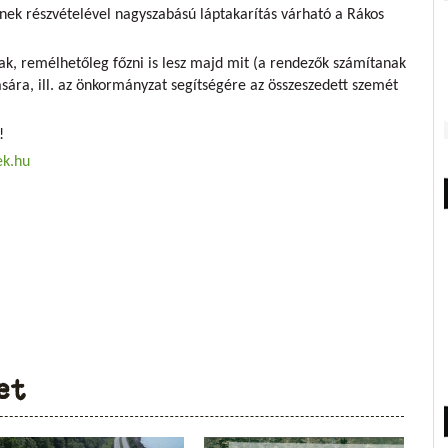
inek részvételével nagyszabású
láptakarítás
várható a Rákos
nak, remélhetőleg főzni is lesz majd mit (a rendezők számítanak
sára, ill. az önkormányzat segítségére az összeszedett szemét
!
ek.hu
et