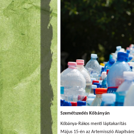
Szemétszedés Kőbányán
Kőbánya-Rákos menti láptakarítás
Május 15-én az Artemisszió Alapítván