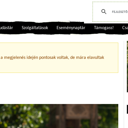
udástár
Szolgáltatások
Eseménynaptár
Támogass!
Csa
 a megjelenés idején pontosak voltak, de mára elavultak