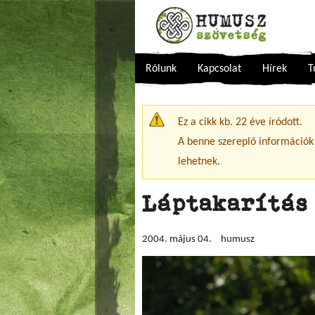
Rólunk
Kapcsolat
Hírek
T
Figyelmeztető üzenet
Ez a cikk kb. 22 éve íródott.
A benne szereplő információk
lehetnek.
Láptakarítás
2004. május 04.
humusz