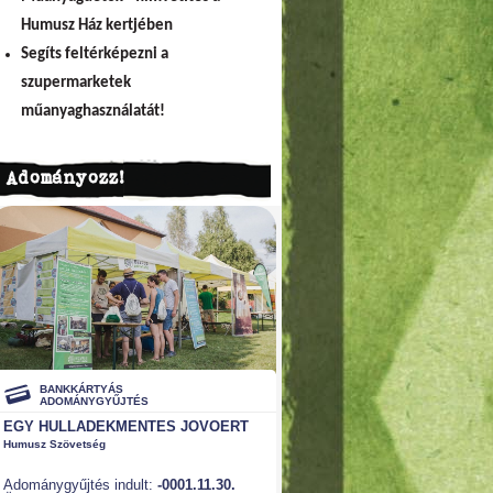
Humusz Ház kertjében
Segíts feltérképezni a
szupermarketek
műanyaghasználatát!
Adományozz!