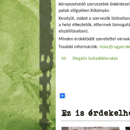
környezetvédő szervezetek önkéntese
patak völgyében Kőbányán.
Kesztyűt, zsákot a szervezők biztosíta
a helyi étkeztetők, éttermek támogatá
elszállításában).
Minden érdeklődőt szeretettel várnak
További információk:
viola@rugyecsk
hír
Illegális hulladéklerakás
Share
Ez is érdekelh