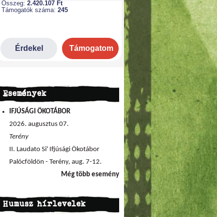
Események
IFJÚSÁGI ÖKOTÁBOR
2026. augusztus 07.
Terény
II. Laudato Si' Ifjúsági Ökotábor
Palócföldön - Terény, aug. 7-12.
Még több esemény
Humusz hírlevelek