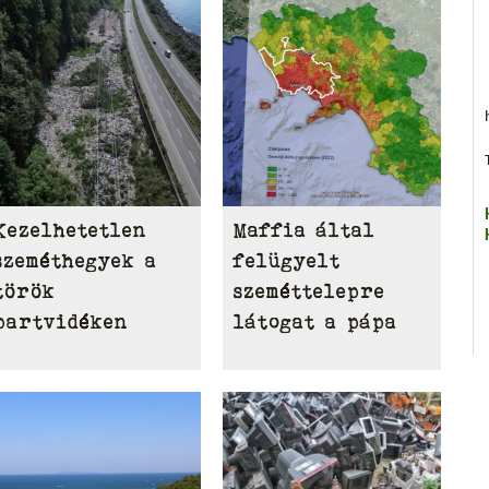
Kezelhetetlen
Maffia által
szeméthegyek a
felügyelt
török
szeméttelepre
partvidéken
látogat a pápa