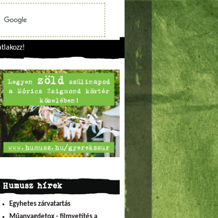
tlakozz!
Humusz hírek
Egyhetes zárvatartás
Műanyagdetox - filmvetítés a