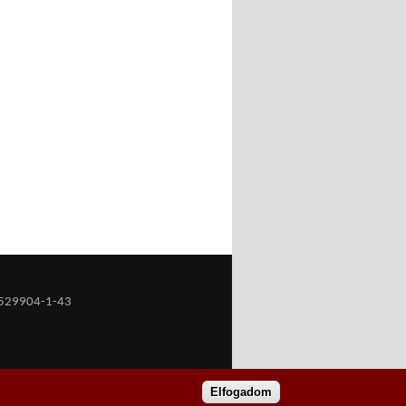
529904-1-43
Elfogadom