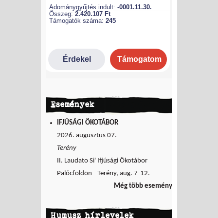
Események
IFJÚSÁGI ÖKOTÁBOR
2026. augusztus 07.
Terény
II. Laudato Si' Ifjúsági Ökotábor
Palócföldön - Terény, aug. 7-12.
Még több esemény
Humusz hírlevelek