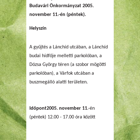
Budavári Önkormányzat
2005.
november 11
.-én (péntek).
Helyszín
A gyűjtés a Lánchíd utcában, a Lánchíd
budai hídfője melletti parkolóban, a
Dózsa György téren (a szobor mögötti
parkolóban), a Várfok utcában a
buszmegálló alatti területen.
Időpont
2005. november 11
.-én
(péntek) 12.00 - 17.00 óra között