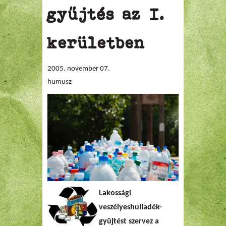
gyűjtés az I.
kerületben
2005. november 07.
humusz
Lakossági
veszélyeshulladék-
gyûjtést
szervez a