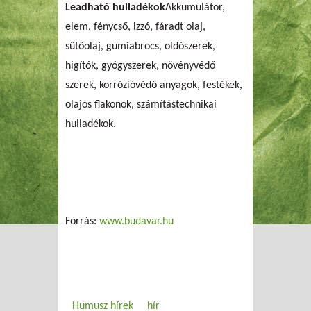
Leadható hulladékok
Akkumulátor,
elem, fénycső, izzó, fáradt olaj,
sütőolaj, gumiabrocs, oldószerek,
higítók, gyógyszerek, növényvédő
szerek, korrózióvédő anyagok, festékek,
olajos flakonok, számítástechnikai
hulladékok.
Forrás:
www.budavar.hu
Humusz hírek
hír