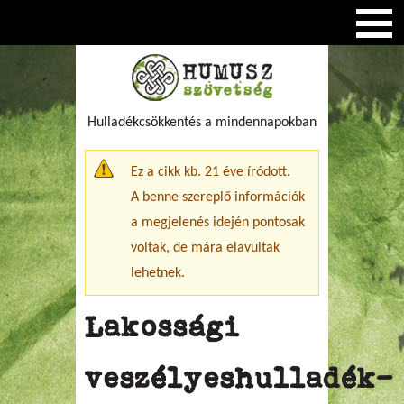
Hulladékcsökkentés a mindennapokban
Figyelmeztető üzenet
Ez a cikk kb. 21 éve íródott.
A benne szereplő információk
a megjelenés idején pontosak
voltak, de mára elavultak
lehetnek.
Lakossági
veszélyeshulladék-