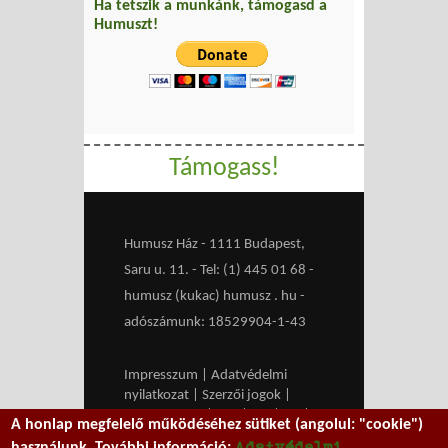
Ha tetszik a munkánk, támogasd a
Humuszt!
Támogass!
Humusz Ház - 1111 Budapest,
Saru u. 11. - Tel: (1) 445 01 68 -
humusz (kukac) humusz . hu -
adószámunk: 18529904-1-43
Impresszum
|
Adatvédelmi
nyilatkozat
|
Szerzői jogok
|
Médiaajánlat
|
RSS
|
HU
|
EN
|
A honlap megfelelő működéséhez sütiket (angolul: "cookie")
belépés
Adatvédelmi