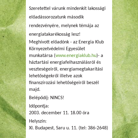
Szeretettel várunk mindenkit lakossági
előadássorozatunk második
rendezvényére, melynek
témája az
energiatakarékosság
lesz!
Meghívott előadónk - az Energia Klub
Környezetvédelmi Egyesület
munkatársa (
www.energiaklub.hu
)- a
háztartási energiafelhasználásról és
veszteségeiről, energiamegtakarítási
lehetőségekről illetve azok
finanszírozási lehetőségeiről beszél
majd.
Belépődíj: NINCS!
Időpontja:
2003. december 11. 18.00 óra
Helyszín:
XI. Budapest, Saru u. 11. (tel: 386-2648)