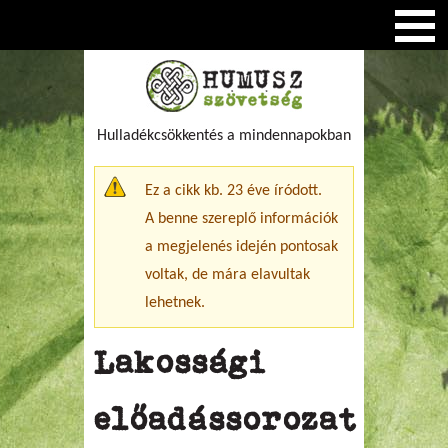
Hulladékcsökkentés a mindennapokban
Figyelmeztető üzenet
Ez a cikk kb. 23 éve íródott.
A benne szereplő információk
a megjelenés idején pontosak
voltak, de mára elavultak
lehetnek.
Lakossági
előadássorozat