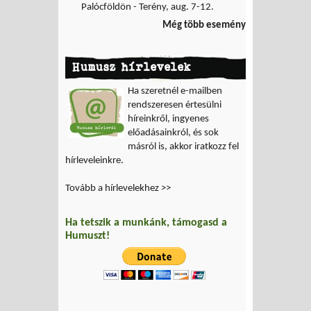
Palócföldön - Terény, aug. 7-12.
Még több esemény
Humusz hírlevelek
Ha szeretnél e-mailben
rendszeresen értesülni
híreinkről, ingyenes
előadásainkról, és sok
másról is, akkor iratkozz fel
hírleveleinkre.
Tovább a hírlevelekhez >>
Ha tetszik a munkánk, támogasd a
Humuszt!