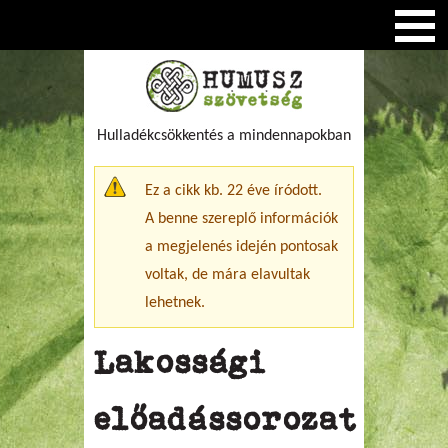
Hulladékcsökkentés a mindennapokban
Figyelmeztető üzenet
Ez a cikk kb. 22 éve íródott.
A benne szereplő információk
a megjelenés idején pontosak
voltak, de mára elavultak
lehetnek.
Lakossági
előadássorozat