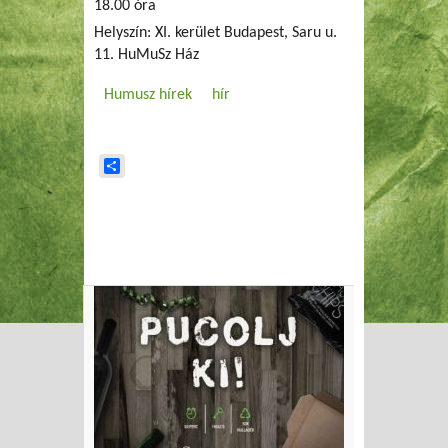
18.00 óra
Helyszín: XI. kerület Budapest, Saru u.
11. HuMuSz Ház
Humusz hírek
hír
Share