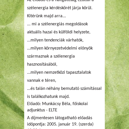
szélenergia kérdéskörét járja körül.
Kitérünk majd arra...
... mi a szélenergiás megoldások
aktuális hazai és külföldi helyzete,
...milyen tendenciák várhatók,
...milyen környezetvédelmi előnyök
származnak a szélenergia
hasznosításából,
...milyen nemzetközi tapasztalatok
vannak e téren,
...és talán néhány bemutató számítással
is találkozhatunk majd.
Előadó: Munkácsy Béla, főiskolai
adjunktus - ELTE
A díjmentesen látogatható előadás
időpontja:
2005. január 19. (szerda)