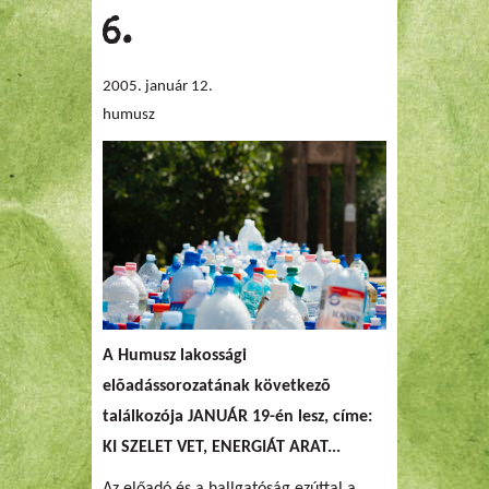
6.
2005. január 12.
humusz
A Humusz lakossági
elõadássorozatának következõ
találkozója JANUÁR 19-én lesz, címe:
KI SZELET VET, ENERGIÁT ARAT...
Az előadó és a hallgatóság ezúttal a