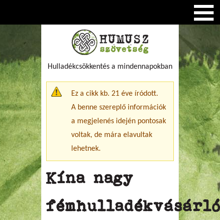
Hulladékcsökkentés a mindennapokban
Figyelmeztető üzenet
Ez a cikk kb. 21 éve íródott.
A benne szereplő információk
a megjelenés idején pontosak
voltak, de mára elavultak
lehetnek.
Kína nagy
fémhulladékvásárl