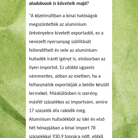
aludobozok is követeik majd?
"A közelmúltban a kínai hatóságok
megszüntették az alumínium
öntvényekre kivetett exportadót, ez a
nevezett nyersanyag szállítását
fellendítheti és vele az alumínium-
hulladék iránti igényt is, elsősorban az
ilyen importot. Ez utóbbi ugyanis
vámmentes, abban az esetben, ha a
felhasználók exportálják a belőle készült
terméket. Máskülönben is szerény,
másfél százalékos az importvám, amire
17 százalék áfa rakódik még.
Alumínium hulladékból az idei év első
hét hónapjában a kínai import 78
százalékkal 930,9 tonnára nőtt, ebből