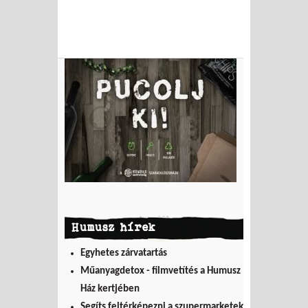
Humusz hírek
Egyhetes zárvatartás
Műanyagdetox - filmvetítés a Humusz
Ház kertjében
Segíts feltérképezni a szupermarketek