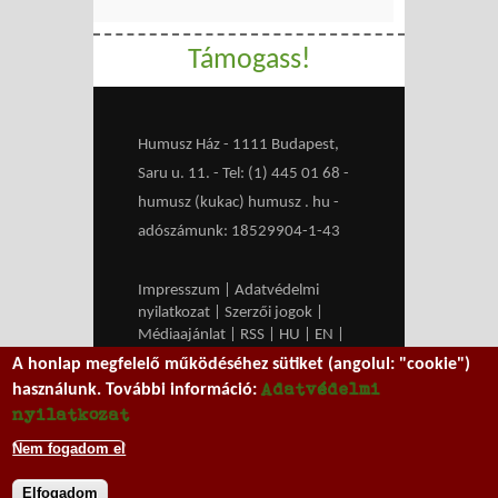
Támogass!
Humusz Ház - 1111 Budapest,
Saru u. 11. - Tel: (1) 445 01 68 -
humusz (kukac) humusz . hu -
adószámunk: 18529904-1-43
Impresszum
|
Adatvédelmi
nyilatkozat
|
Szerzői jogok
|
Médiaajánlat
|
RSS
|
HU
|
EN
|
belépés
A honlap megfelelő működéséhez sütiket (angolul: "cookie")
We work with
MXGuarddog
to
Adatvédelmi
használunk. További információ:
prevent spam.
nyilatkozat
Nem fogadom el
Elfogadom