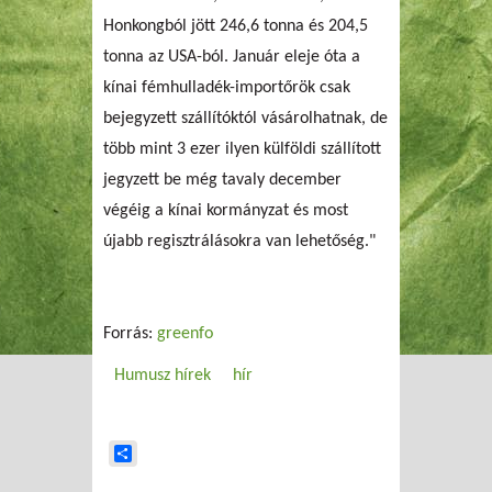
Honkongból jött 246,6 tonna és 204,5
tonna az USA-ból. Január eleje óta a
kínai fémhulladék-importőrök csak
bejegyzett szállítóktól vásárolhatnak, de
több mint 3 ezer ilyen külföldi szállított
jegyzett be még tavaly december
végéig a kínai kormányzat és most
újabb regisztrálásokra van lehetőség."
Forrás:
greenfo
Humusz hírek
hír
Share