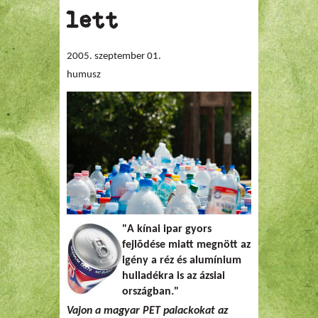
lett
2005. szeptember 01.
humusz
"
A kínai ipar gyors
fejlõdése miatt megnött az
igény a réz és alumínium
hulladékra is az ázsiai
országban.
"
Vajon a magyar PET palackokat az