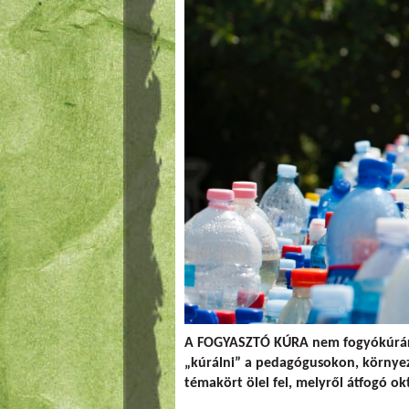
A FOGYASZTÓ KÚRA nem fogyókúrára h
„kúrálni” a pedagógusokon, környez
témakört ölel fel, melyről átfogó o