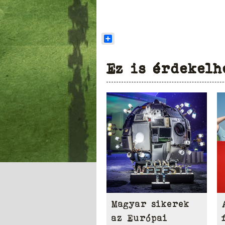
Share
Ez is érdekelh
Magyar sikerek
az Európai