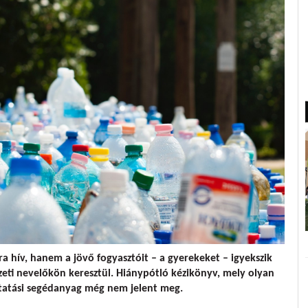
ív, hanem a jövő fogyasztóit – a gyerekeket – igyekszik
eti nevelőkön keresztül. Hiánypótló kézikönyv, mely olyan
ktatási segédanyag még nem jelent meg.