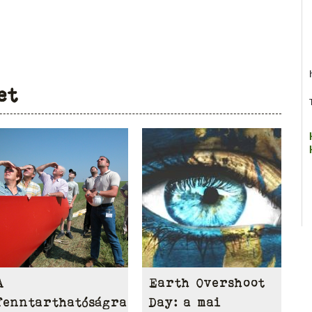
et
A
Earth Overshoot
fenntarthatóságra
Day: a mai