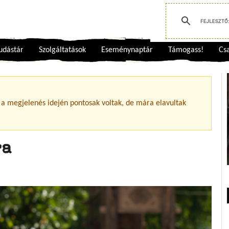
udástár
Szolgáltatások
Eseménynaptár
Támogass!
Csa
 a megjelenés idején pontosak voltak, de mára elavultak
ra