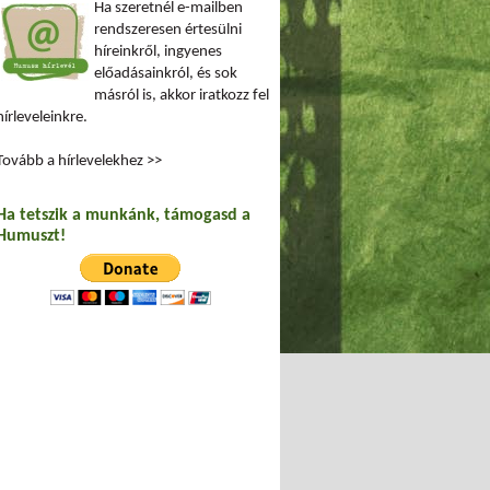
Ha szeretnél e-mailben
rendszeresen értesülni
híreinkről, ingyenes
előadásainkról, és sok
másról is, akkor iratkozz fel
hírleveleinkre.
Tovább a hírlevelekhez >>
Ha tetszik a munkánk, támogasd a
Humuszt!