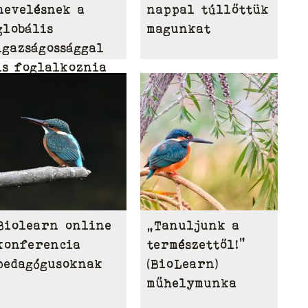
nevelésnek a
nappal túllőttük
globális
magunkat
igazságossággal
is foglalkoznia
kell
Biolearn online
„Tanuljunk a
konferencia
természettől!”
pedagógusoknak
(BioLearn)
műhelymunka