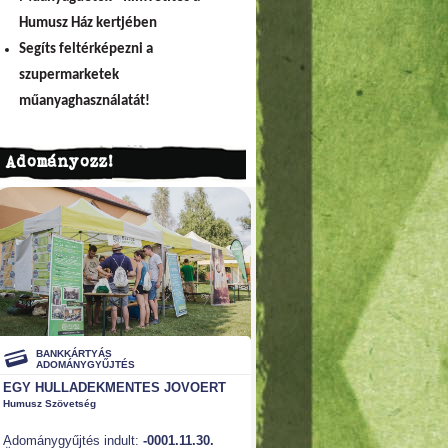
Humusz Ház kertjében
Segíts feltérképezni a
szupermarketek
műanyaghasználatát!
Adományozz!