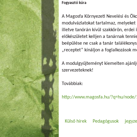
Fogyasztó kúra
A Magosfa Környezeti Nevelési és Öko
modulvázlatokat tartalmaz, melyeket 
illetve tanórán kívül szakkörön, erdei
előkészületet kelljen a tanárnak ten
beépülése ne csak a tanár találékony
„receptet” kínáljon a foglalkozások 
A modulgyűjteményt kiemelten ajánljuk
szervezeteknek!
Továbbiak:
http://www.magosfa.hu/?q=hu/node/
Külső hírek
Pedagógusok
jegyze