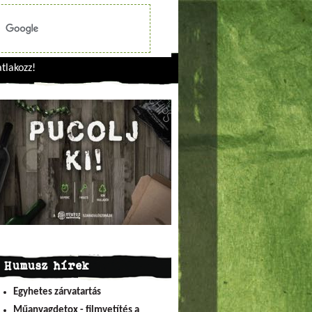
tlakozz!
Humusz hírek
Egyhetes zárvatartás
Műanyagdetox - filmvetítés a