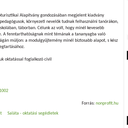
turisztikai Alapítvány gondozásában megjelent kiadvány
pedagógusok, környezeti nevelők tudnak felhasználni tanórákon,
 iskolában, táborban. Célunk az volt, hogy minél kevesebb
nie. A fenntarthatóságnak mint témának a tananyagba való
ságán múljon: a modulgyűjtemény minél biztosabb alapot, s kész
megtartásához.
 oktatással foglalkozó civil
1002
Forrás:
nonprofit.hu
t
Saláta - oktatási segédletek