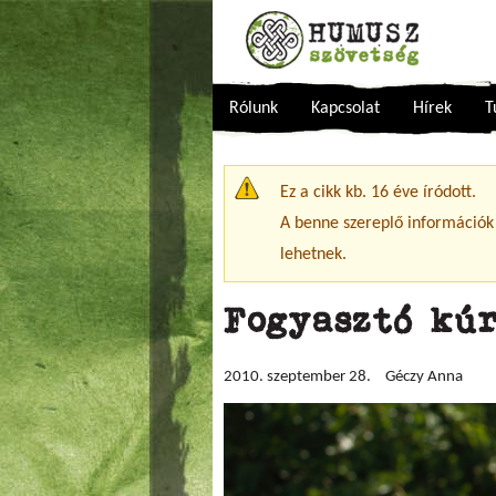
Rólunk
Kapcsolat
Hírek
T
Figyelmeztető üzenet
Ez a cikk kb. 16 éve íródott.
A benne szereplő információk
lehetnek.
Fogyasztó kú
2010. szeptember 28.
Géczy Anna