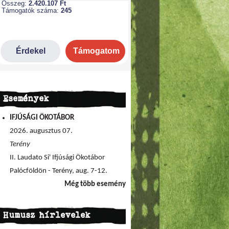
Események
IFJÚSÁGI ÖKOTÁBOR
2026. augusztus 07.
Terény
II. Laudato Si' Ifjúsági Ökotábor
Palócföldön - Terény, aug. 7-12.
Még több esemény
Humusz hírlevelek