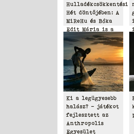
Hulladékcsökkentési
Hét döntőjében: A
MiReHu és Bóka
Edit Mária is a
legjobbak között
Ki a legügyesebb
halász? - játékot
fejlesztett az
Anthropolis
Egyesület