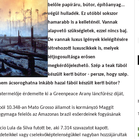
belõle papíráru, bútor, építõanyag...
végül hulladék. Ez utóbbi sokszor
hamarabb is a kelleténél. Vannak
alapvetõ szükségletek, ezzel nincs baj.
De vannak luxus igények kielégítésére
létrehozott luxuscikkek is, melyek
létjogosultásga erõsen
megkérdõjelezhetõ. Szép a teak fából
készült kerti bútor - persze, hogy szép.
em ácsoroghatna inkább hazai fából készült kerti bútor?
jatermelője érdemelte ki a Greenpeace Arany láncfűrész díját,
tból 10.348-an Mato Grosso államot is kormányzó Maggit
i egymaga felelős az Amazonas brazil esőerdeinek fogyásának
io Lula da Silva futott be, aki 7.314 szavazatot kapott.
edeteikkel vagy cselekvőképtelenségükkel nagyban hozzájárultak