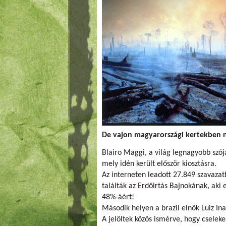
De vajon magyarországi kertekben n
Blairo Maggi, a világ legnagyobb szó
mely idén került először kiosztásra.
Az interneten leadott 27.849 szavaza
találták az Erdőirtás Bajnokának, ak
48%-áért!
Második helyen a brazil elnök Luiz Inac
A jelöltek közös ismérve, hogy cselek