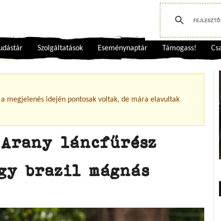
udástár
Szolgáltatások
Eseménynaptár
Támogass!
Csa
 a megjelenés idején pontosak voltak, de mára elavultak
 Arany láncfűrész
egy brazil mágnás