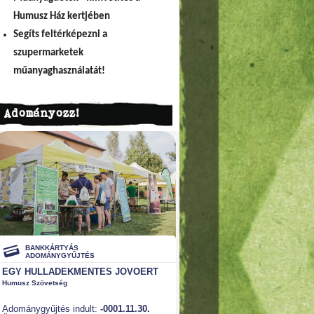
Humusz Ház kertjében
Segíts feltérképezni a
szupermarketek
műanyaghasználatát!
Adományozz!