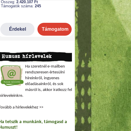
Humusz hírlevelek
Ha szeretnél e-mailben
rendszeresen értesülni
híreinkről, ingyenes
előadásainkról, és sok
másról is, akkor iratkozz fel
hírleveleinkre.
Tovább a hírlevelekhez >>
Ha tetszik a munkánk, támogasd a
Humuszt!