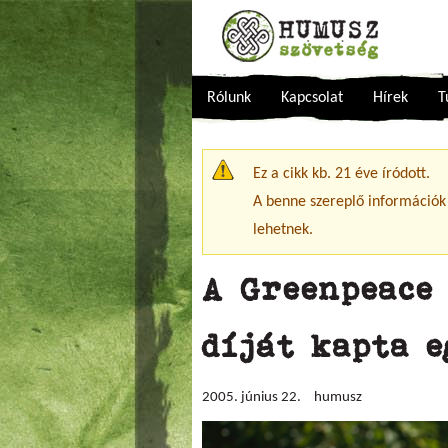
Rólunk
Kapcsolat
Hírek
T
Figyelmeztető üzenet
Ez a cikk kb. 21 éve íródott.
A benne szereplő információk
lehetnek.
A Greenpeace
díját kapta 
2005. június 22.
humusz