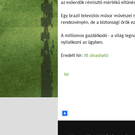
az esőerdők rémisztő mértékű eltűné
Egy brazil televíziós műsor művészei
rendezvényén, de a biztonsági őrök ez
A milliomos gazdálkodó - a világ leg
nyilatkozni az ügyben.
Eredeti hír:
itt olvasható
hír
Share