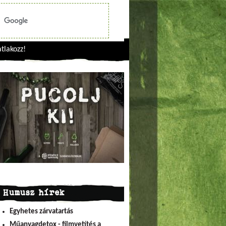
tlakozz!
Humusz hírek
Egyhetes zárvatartás
Műanyagdetox - filmvetítés a