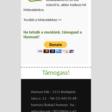
előadásainkról, és sok
másról is, akkor iratkozz fel
hírleveleinkre.
Tovább a hírlevelekhez >>
Ha tetszik a munkánk, támogasd a
Humuszt!
Támogass!
Humusz Ház - 1111 Budapest,
Saru u. 11. - Tel: (1) 445 01 68 -
humusz (kukac) humusz . hu -
adószámunk: 18529904-1-43