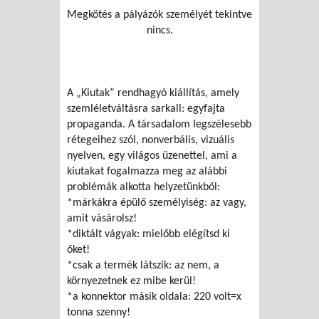
Megkötés a pályázók személyét tekintve
nincs.
A „Kiutak” rendhagyó kiállítás, amely
szemléletváltásra sarkall: egyfajta
propaganda. A társadalom legszélesebb
rétegeihez szól, nonverbális, vizuális
nyelven, egy világos üzenettel, ami a
kiutakat fogalmazza meg az alábbi
problémák alkotta helyzetünkből:
*márkákra épülő személyiség: az vagy,
amit vásárolsz!
*diktált vágyak: mielőbb elégítsd ki
őket!
*csak a termék látszik: az nem, a
környezetnek ez mibe kerül!
*a konnektor másik oldala: 220 volt=x
tonna szenny!