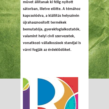
mûvet állítanak ki félig nyitott
sátorban, illetve elõtte. A témához
kapcsolódva, a kiállítás helyszínén
újrahasznosított termékek
bemutatója, gyerekfoglalkoztatók,
valamint helyi civil szervezetek,
vonatkozó vállalkozások standjai is
várni fogják az érdeklõdõket.