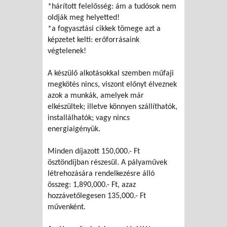
*hárított felelősség: ám a tudósok nem
oldják meg helyetted!
*a fogyasztási cikkek tömege azt a
képzetet kelti: erőforrásaink
végtelenek!
A készülő alkotásokkal szemben műfaji
megkötés nincs, viszont előnyt élveznek
azok a munkák, amelyek már
elkészültek; illetve könnyen szállíthatók,
installálhatók; vagy nincs
energiaigényük.
Minden díjazott 150,000.- Ft
ösztöndíjban részesül. A pályaművek
létrehozására rendelkezésre álló
összeg: 1,890,000.- Ft, azaz
hozzávetőlegesen 135,000.- Ft
művenként.