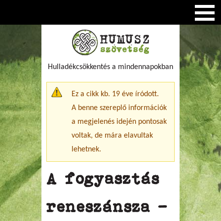
Hulladékcsökkentés a mindennapokban
Figyelmeztető üzenet
Ez a cikk kb. 19 éve íródott.
A benne szereplő információk
a megjelenés idején pontosak
voltak, de mára elavultak
lehetnek.
A fogyasztás
reneszánsza –