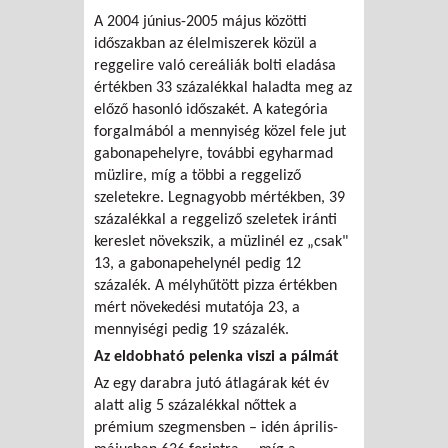
A 2004 június-2005 május közötti
időszakban az élelmiszerek közül a
reggelire való cereáliák bolti eladása
értékben 33 százalékkal haladta meg az
előző hasonló időszakét. A kategória
forgalmából a mennyiség közel fele jut
gabonapehelyre, további egyharmad
müzlire, míg a többi a reggeliző
szeletekre. Legnagyobb mértékben, 39
százalékkal a reggeliző szeletek iránti
kereslet növekszik, a müzlinél ez „csak"
13, a gabonapehelynél pedig 12
százalék. A mélyhűtött pizza értékben
mért növekedési mutatója 23, a
mennyiségi pedig 19 százalék.
Az eldobható pelenka viszi a pálmát
Az egy darabra jutó átlagárak két év
alatt alig 5 százalékkal nőttek a
prémium szegmensben – idén április-