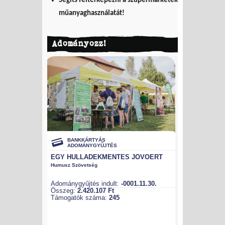
Segíts feltérképezni a szupermarketek
műanyaghasználatát!
Adományozz!