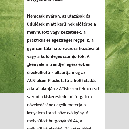
A Figyelőnet cikke:
Nemcsak nyáron, az utazások és
üdülések miatt kerülnek előtérbe a
mélyhűtött vagy készételek, a
praktikus és egészséges reggelik, a
gyorsan tálalható vacsora hozzávalói,
vagy a különleges szomjoltók. A
„kényelem trendje" egész évben
érzékelhető – állapítja meg az
ACNielsen Piackutató a bolti eladás
adatai alapján.
z ACNielsen felmérései
szerint a kiskereskedelmi forgalom
növekedésének egyik motorja a
kényelem iránti növekvő igény. A
mélyhűtött burgonyából 44, a