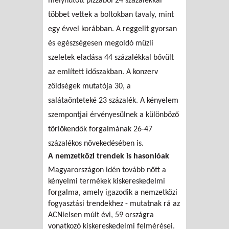
mélyhűtött pizzából 24 százalékkal
többet vettek a boltokban tavaly, mint
egy évvel korábban. A reggelit gyorsan
és egészségesen megoldó müzli
szeletek eladása 44 százalékkal bővült
az említett időszakban. A konzerv
zöldségek mutatója 30, a
salátaönteteké 23 százalék. A kényelem
szempontjai érvényesülnek a különböző
törlőkendők forgalmának 26-47
százalékos növekedésében is.
A nemzetközi trendek is hasonlóak
Magyarországon idén tovább nőtt a
kényelmi termékek kiskereskedelmi
forgalma, amely igazodik a nemzetközi
fogyasztási trendekhez - mutatnak rá az
ACNielsen múlt évi, 59 országra
vonatkozó kiskereskedelmi felmérései.