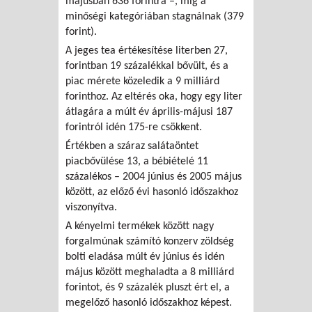
májusban 636 forintra –, míg a
minőségi kategóriában stagnálnak (379
forint).
A jeges tea értékesítése literben 27,
forintban 19 százalékkal bővült, és a
piac mérete közeledik a 9 milliárd
forinthoz. Az eltérés oka, hogy egy liter
átlagára a múlt év április-májusi 187
forintról idén 175-re csökkent.
Értékben a száraz salátaöntet
piacbővülése 13, a bébiételé 11
százalékos – 2004 június és 2005 május
között, az előző évi hasonló időszakhoz
viszonyítva.
A kényelmi termékek között nagy
forgalmúnak számító konzerv zöldség
bolti eladása múlt év június és idén
május között meghaladta a 8 milliárd
forintot, és 9 százalék pluszt ért el, a
megelőző hasonló időszakhoz képest.