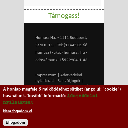
Támogass!
Humusz Ház - 1111 Budapest,
Saru u. 11. - Tel: (1) 445 01 68 -
humusz (kukac) humusz . hu -
adószámunk: 18529904-1-43
Impresszum
|
Adatvédelmi
nyilatkozat
|
Szerzői jogok
|
Médiaajánlat
|
RSS
|
HU
|
EN
|
A honlap megfelelő működéséhez sütiket (angolul: "cookie")
belépés
Adatvédelmi
használunk. További információ:
We work with
MXGuarddog
to
nyilatkozat
prevent spam.
Nem fogadom el
Elfogadom