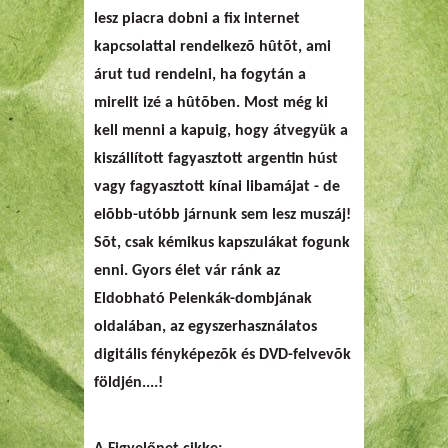
lesz piacra dobni a fix internet
kapcsolattal rendelkezõ hûtõt, ami
árut tud rendelni, ha fogytán a
mirelit izé a hûtõben. Most még ki
kell menni a kapuig, hogy átvegyük a
kiszállított fagyasztott argentin húst
vagy fagyasztott kínai libamájat - de
elõbb-utóbb járnunk sem lesz muszáj!
Sõt, csak kémikus kapszulákat fogunk
enni.
Gyors élet vár ránk az
Eldobható Pelenkák-dombjának
oldalában, az egyszerhasználatos
digitális fényképezõk és DVD-felvevõk
földjén....!