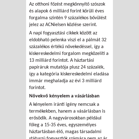
Az otthoni főzést megkönnyítő szószok
és alapok 6 milliárd forint körüli éves
forgalma szintén 9 százalékos bővülést
jelez az ACNielsen közlése szerint.
A napi fogyasztási cikkek között az
eldobható pelenka viszi el a pálmát 32
százalékos értékű növekedéssel, így a
kiskereskedelmi forgalom megközelíti a
13 milliárd forintot. A háztartási
papíráruk mutatója plusz 24 százalék,
így a kategória kiskereskedelmi eladása
immár meghaladja az évi 3 milliárd
forintot.
Növekvő kényelem a vásárlásban
A kényelem iránti igény nemcsak a
termékekben, hanem a vásárlásban is
erősödik. A nagyvárosokban például
főleg a 15-35 éves, egyszemélyes
háztartásban élő, magas társadalmi
státuszú fogyasztók számára nem az ár