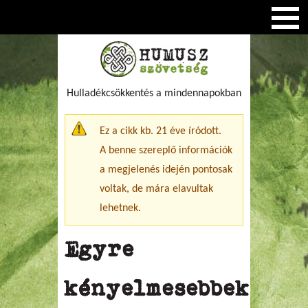
Hulladékcsökkentés a mindennapokban
Figyelmeztető üzenet
Ez a cikk kb. 21 éve íródott.
A benne szereplő információk
a megjelenés idején pontosak
voltak, de mára elavultak
lehetnek.
Egyre
kényelmesebbek