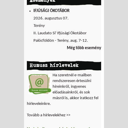
IFJÚSÁGI ÖKOTÁBOR
2026. augusztus 07.
Terény
II. Laudato Si' Ifjúsági Ökotábor
Palócföldön - Terény, aug. 7-12.
Még több esemény
Humusz hírlevelek
Ha szeretnél e-mailben
rendszeresen értesülni
híreinkről, ingyenes
előadásainkról, és sok
másról is, akkor iratkozz fel
hírleveleinkre.
Tovább a hírlevelekhez >>