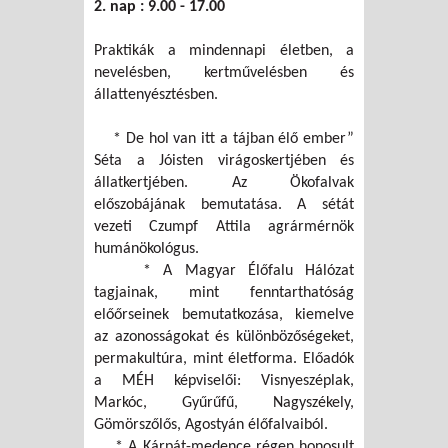
2. nap : 9.00 - 17.00
Praktikák a mindennapi életben, a
nevelésben, kertművelésben és
állattenyésztésben.
* De hol van itt a tájban élő ember”
Séta a Jóisten virágoskertjében és
állatkertjében. Az Ökofalvak
előszobájának bemutatása. A sétát
vezeti Czumpf Attila agrármérnök
humánökológus.
* A Magyar Élőfalu Hálózat
tagjainak, mint fenntarthatóság
előőrseinek bemutatkozása, kiemelve
az azonosságokat és különbözőségeket,
permakultúra, mint életforma. Előadók
a MÉH képviselői: Visnyeszéplak,
Markóc, Gyűrűfű, Nagyszékely,
Gömörszőlős, Agostyán élőfalvaiból.
* A Kárpát-medence régen honosult