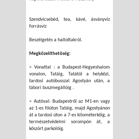
Szendvicsebéd, tea, kávé, ásványvíz
forrásvíz
Beszélgetés a hallottakról.
Megközelíthetőség:
> Vonattal : a Budapest-Hegyeshalom
vonalon, Tatáig, Tatától a helyközi,
tardosi autóbusszal Agostyán után, a
tábori buszmegállóig .
> Autóval: Budapestről az M1-en vagy
az 1-es főúton Tatáig, majd Agostyánon
át a tardosi úton a 7-es kilométerkőig, a
természetvédelmi sorompón át, a
kőszórt parkolóig.