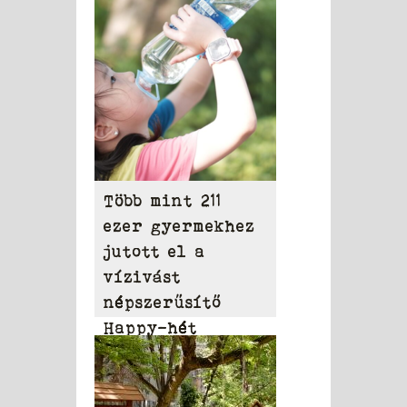
Több mint 211
ezer gyermekhez
jutott el a
vízivást
népszerűsítő
Happy-hét
üzenete