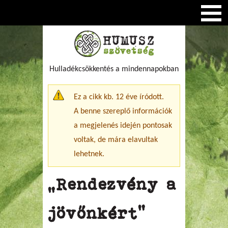
Hulladékcsökkentés a mindennapokban
Figyelmeztető üzenet
Ez a cikk kb. 12 éve íródott.
A benne szereplő információk
a megjelenés idején pontosak
voltak, de mára elavultak
lehetnek.
„Rendezvény a
jövőnkért”