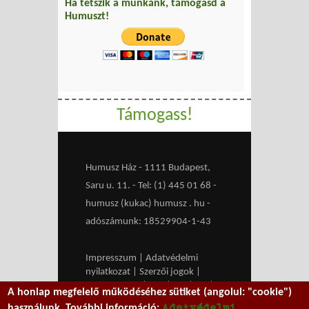
Ha tetszik a munkánk, támogasd a
Humuszt!
Támogass!
Humusz Ház - 1111 Budapest,
Saru u. 11. - Tel: (1) 445 01 68 -
humusz (kukac) humusz . hu -
adószámunk: 18529904-1-43
Impresszum
|
Adatvédelmi
nyilatkozat
|
Szerzői jogok
|
Médiaajánlat
|
RSS
|
HU
|
EN
|
A honlap megfelelő működéséhez sütiket (angolul: "cookie")
belépés
Adatvédelmi
használunk. További információ: