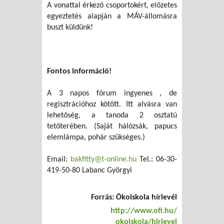
A vonattal érkező csoportokért, előzetes
egyeztetés alapján a MÁV-állomásra
buszt küldünk!
Fontos információ!
A 3 napos fórum ingyenes , de
regisztrációhoz kötött. Itt alvásra van
lehetőség, a tanoda 2 osztatú
tetőterében. (Saját hálózsák, papucs
elemlámpa, pohár szükséges.)
Email:
bakfitty@t-online.hu
Tel.: 06-30-
419-50-80 Labanc Györgyi
Forrás: Ökoiskola hírlevél
http://www.ofi.hu/
okoiskola/hirlevel