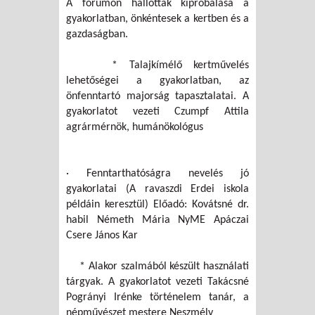
A fórumon hallottak kipróbálása a
gyakorlatban, önkéntesek a kertben és a
gazdaságban.
* Talajkímélő kertművelés
lehetőségei a gyakorlatban, az
önfenntartó majorság tapasztalatai. A
gyakorlatot vezeti Czumpf Attila
agrármérnök, humánökológus
· Fenntarthatóságra nevelés jó
gyakorlatai (A ravaszdi Erdei iskola
példáin keresztül) Előadó: Kovátsné dr.
habil Németh Mária NyME Apáczai
Csere János Kar
* Alakor szalmából készült használati
tárgyak. A gyakorlatot vezeti Takácsné
Pogrányi Irénke történelem tanár, a
népművészet mestere Neszmély