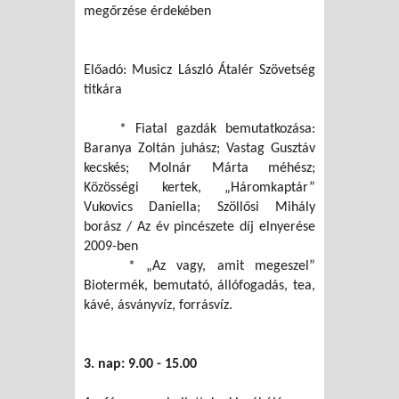
megőrzése érdekében
Előadó: Musicz László Átalér Szövetség
titkára
* Fiatal gazdák bemutatkozása:
Baranya Zoltán juhász; Vastag Gusztáv
kecskés; Molnár Márta méhész;
Közösségi kertek, „Háromkaptár”
Vukovics Daniella; Szöllősi Mihály
borász / Az év pincészete díj elnyerése
2009-ben
* „Az vagy, amit megeszel”
Biotermék, bemutató, állófogadás, tea,
kávé, ásványvíz, forrásvíz.
3. nap: 9.00 - 15.00