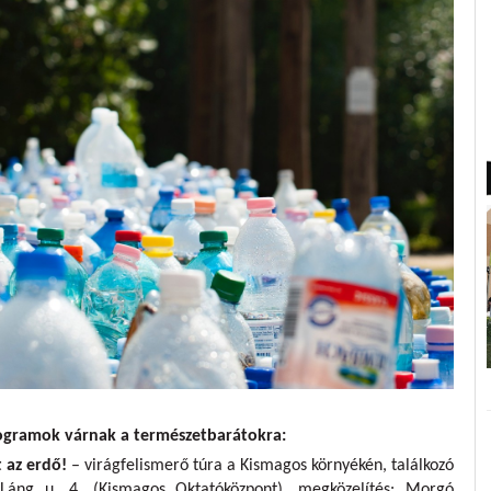
rogramok várnak a természetbarátokra:
tt az erdő!
– virágfelismerő túra a Kismagos környékén, találkozó
, Láng u. 4. (Kismagos Oktatóközpont), megközelítés: Morgó