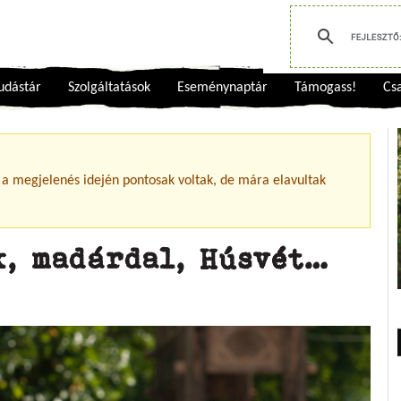
udástár
Szolgáltatások
Eseménynaptár
Támogass!
Csa
 a megjelenés idején pontosak voltak, de mára elavultak
k, madárdal, Húsvét…