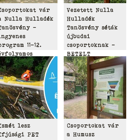
Csoportokat vár
Vezetett Nulla
a Nulla Hulladék
Hulladék
Tanösvény –
Tanösvény séták
ingyenes
újbudai
program 11-12.
csoportoknak –
évfolyamos
BETELT
diákoknak
Ismét lesz
Csoportokat vár
Ifjúsági PET
a Humusz