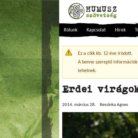
Rólunk
Kapcsolat
Hírek
T
Figyelmeztető üzenet
Ez a cikk kb. 12 éve íródott.
A benne szereplő információk
lehetnek.
Erdei virágo
2014. március 28.
Ressinka Agnes