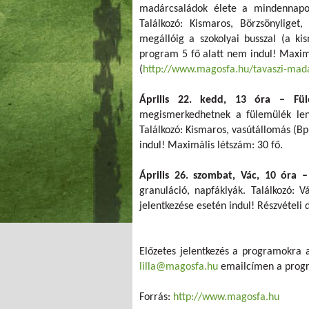
madárcsaládok élete a mindennapo
Találkozó: Kismaros, Börzsönyliget
megállóig a szokolyai busszal (a kis
program 5 fő alatt nem indul! Maximá
(
http://www.magosfa.hu/tavaszi-mad
Április 22. kedd, 13 óra – Fül
megismerkedhetnek a fülemülék leny
Találkozó: Kismaros, vasútállomás (Bp-r
indul! Maximális létszám: 30 fő.
Április 26. szombat, Vác, 10 óra –
granuláció, napfáklyák. Találkozó: 
jelentkezése esetén indul! Részvételi d
Előzetes jelentkezés a programokra 
lilla@magosfa.hu
emailcímen a progra
Forrás:
http://www.magosfa.hu