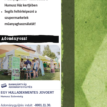
Humusz Ház kertjében
Segíts feltérképezni a
szupermarketek
műanyaghasználatát!
Adományozz!