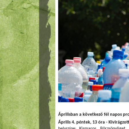
Áprilisban a következő fél napos p
Április 4. péntek, 13 óra - Kivirágzo
helyszíne: Kismaros, Börzsönyliget