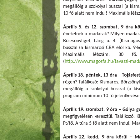
megállóig a szokolyai busszal (a kisma
10 fő alatt nem indul! Maximális léts
Április 5. és 12. szombat, 9 óra 
énekelnek a madarak? Milyen madarak
Börzsönyliget, Láng u. 4. (Kismago
busszal (a kismarosi CBA elől kb. 9-ko
Maximális létszám: 30 fő.
(
http://www.magosfa.hu/tavaszi-mad
Április 18. péntek, 13 óra – Tojásf
régen? Találkozó: Kismaros, Börzsöny
megállóig a szokolyai busszal (a kis
program minimum 10 fő jelentkezése e
Április 19. szombat, 9 óra – Gólya gó
megfigyelésén keresztül. Találkozó: K
Ft/fő. A túra 5 fő alatt nem indul! Ma
Április 22. kedd, 9 óra körül – 