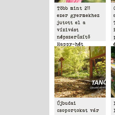
Több mint 211
ezer gyermekhez
jutott el a
vízivást
népszerűsítő
Happy-hét
üzenete
Újbudai
csoportokat vár