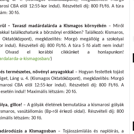
rosi CBA elől 12:55-kor indul). Részvételi díj: 800 Ft/fő. A túra
zám: 30 fő.
körül – Tavaszi madárdalárda a Kismagos környékén
– Miről
kal találkozhatunk a börzsönyi erdőkben? Találkozó: Kismaros,
s Oktatóközpont), megközelítés: Morgó megállóig a szokolyai
r indul). Részvételi díj: 800 Ft/fő. A túra 5 fő alatt nem indul!
 Olvasd el korábbi cikkünket a honlapunkon!
ardalarda-a-kismagosban/
)
estés természetes, növényi anyagokkal
– Hogyan festettek tojást
liget, Láng u. 4. (Kismagos Oktatóközpont), megközelítés: Morgó
marosi CBA elől 12:55-kor indul). Részvételi díj: 800 Ft/fő. A
setén indul! Maximális létszám: 20 fő.
lya, gilice!
– A gólyák életének bemutatása a kismarosi gólyák
ismaros, vasútállomás (Bp-ről érkező oldal). Részvételi díj: 800
ximális létszám: 30 fő.
Madárodúzás a Kismagosban
– Tojásszámlálás és naplóírás, a