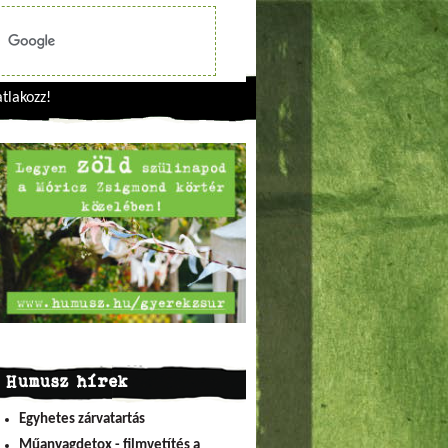
tlakozz!
Humusz hírek
Egyhetes zárvatartás
Műanyagdetox - filmvetítés a