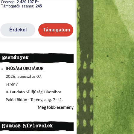
Események
IFJÚSÁGI ÖKOTÁBOR
2026. augusztus 07.
Terény
II. Laudato Si' Ifjúsági Ökotábor
Palócföldön - Terény, aug. 7-12.
Még több esemény
Humusz hírlevelek