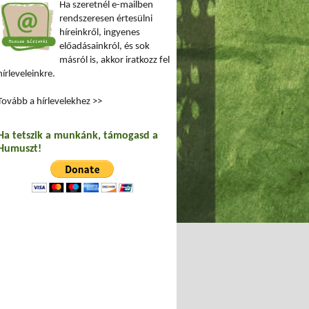
Ha szeretnél e-mailben
rendszeresen értesülni
híreinkről, ingyenes
előadásainkról, és sok
másról is, akkor iratkozz fel
hírleveleinkre.
Tovább a hírlevelekhez >>
Ha tetszik a munkánk, támogasd a
Humuszt!