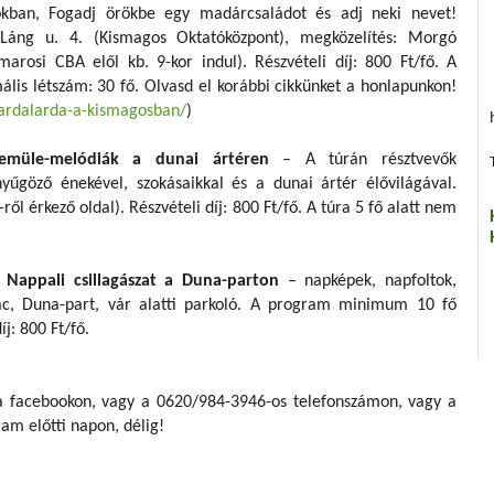
kban, Fogadj örökbe egy madárcsaládot és adj neki nevet!
, Láng u. 4. (Kismagos Oktatóközpont), megközelítés: Morgó
marosi CBA elől kb. 9-kor indul). Részvételi díj: 800 Ft/fő. A
lis létszám: 30 fő. Olvasd el korábbi cikkünket a honlapunkon!
ardalarda-a-kismagosban/
)
emüle-melódiák a dunai ártéren
– A túrán résztvevők
űgöző énekével, szokásaikkal és a dunai ártér élővilágával.
ől érkező oldal). Részvételi díj: 800 Ft/fő. A túra 5 fő alatt nem
 Nappali csillagászat a Duna-parton
– napképek, napfoltok,
Vác, Duna-part, vár alatti parkoló. A program minimum 10 fő
íj: 800 Ft/fő.
a facebookon, vagy a 0620/984-3946-os telefonszámon, vagy a
m előtti napon, délig!