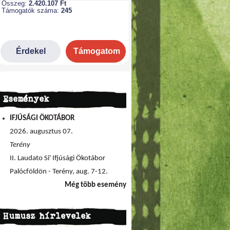
Események
IFJÚSÁGI ÖKOTÁBOR
2026. augusztus 07.
Terény
II. Laudato Si' Ifjúsági Ökotábor
Palócföldön - Terény, aug. 7-12.
Még több esemény
Humusz hírlevelek