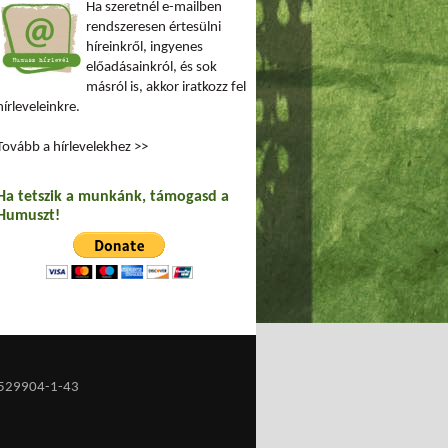
Ha szeretnél e-mailben
rendszeresen értesülni
híreinkről, ingyenes
előadásainkról, és sok
másról is, akkor iratkozz fel
hírleveleinkre.
Tovább a hírlevelekhez >>
Ha tetszik a munkánk, támogasd a
Humuszt!
529904-1-43