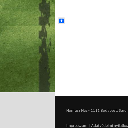
Share
Humusz Ház - 1111 Budapest, Saru u.
Impresszum
|
Adatvédelmi nyilatko