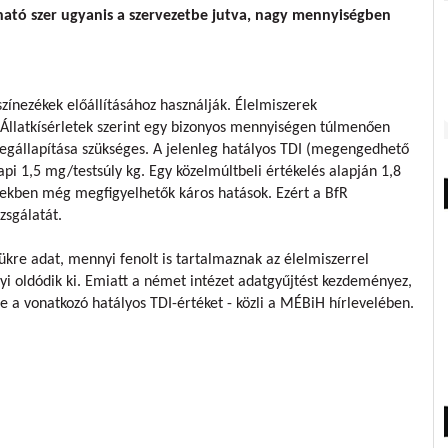
ató szer ugyanis a szervezetbe jutva, nagy mennyiségben
zínezékek előállításához használják. Élelmiszerek
Állatkísérletek szerint egy bizonyos mennyiségen túlmenően
gállapítása szükséges. A jelenleg hatályos TDI (megengedhető
pi 1,5 mg/testsúly kg. Egy közelmúltbeli értékelés alapján 1,8
etekben még megfigyelhetők káros hatások. Ezért a BfR
zsgálatát.
kre adat, mennyi fenolt is tartalmaznak az élelmiszerrel
yi oldódik ki. Emiatt a német intézet adatgyűjtést kezdeményez,
e a vonatkozó hatályos TDI-értéket - közli a MÉBiH hírlevelében.