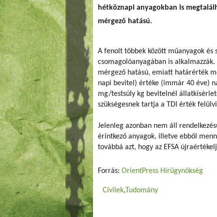
hétköznapi anyagokban is megtalálh
mérgező hatású.
A fenolt többek között műanyagok és s
csomagolóanyagában is alkalmazzák. 
mérgező hatású, emiatt határérték me
napi bevitel) értéke (immár 40 éve) na
mg/testsúly kg bevitelnél állatkísérl
szükségesnek tartja a TDI érték felülvi
Jelenleg azonban nem áll rendelkezésü
érintkező anyagok, illetve ebből menn
továbbá azt, hogy az EFSA újraértékelj
Forrás:
OrientPress Hírügynökség
Civilek
Tudomány