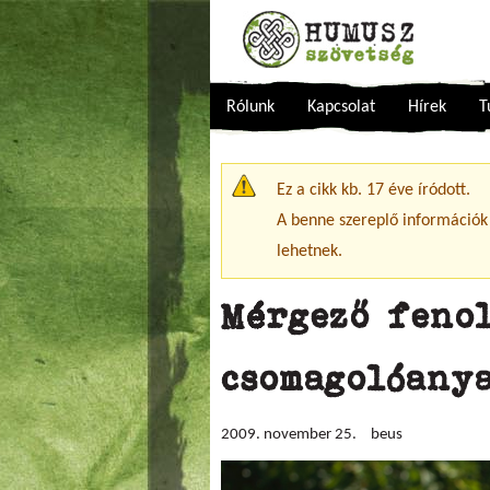
Rólunk
Kapcsolat
Hírek
T
Figyelmeztető üzenet
Ez a cikk kb. 17 éve íródott.
A benne szereplő információk
lehetnek.
Mérgező feno
csomagolóany
2009. november 25.
beus