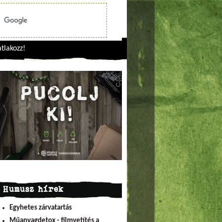
tlakozz!
Humusz hírek
Egyhetes zárvatartás
Műanyagdetox - filmvetítés a