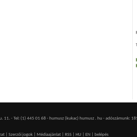
 11. - Tel: (1) 445 01 68 - humusz (kukac) humusz . hu -
adószámunk: 18
zat
|
Szerzői jogok
|
Médiaajánlat
|
RSS
|
HU
|
EN
|
belépés