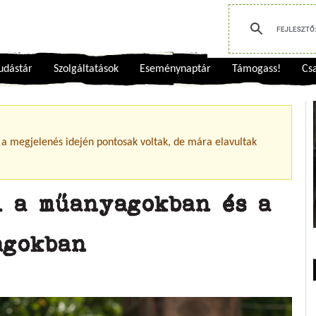
udástár
Szolgáltatások
Eseménynaptár
Támogass!
Csa
 a megjelenés idején pontosak voltak, de mára elavultak
l a műanyagokban és a
agokban