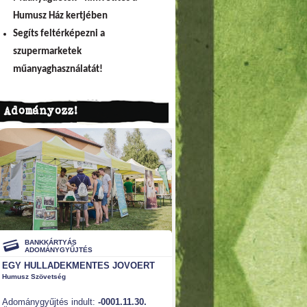
Humusz Ház kertjében
Segíts feltérképezni a
szupermarketek
műanyaghasználatát!
Adományozz!