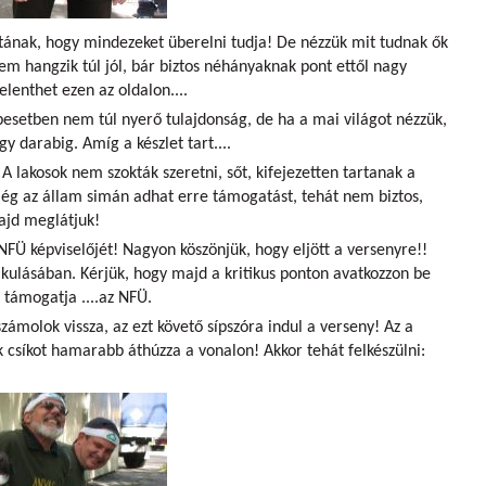
atának, hogy mindezeket überelni tudja! De nézzük mit tudnak ők
nem hangzik túl jól, bár biztos néhányaknak pont ettől nagy
elenthet ezen az oldalon....
esetben nem túl nyerő tulajdonság, de ha a mai világot nézzük,
y darabig. Amíg a készlet tart....
A lakosok nem szokták szeretni, sőt, kifejezetten tartanak a
még az állam simán adhat erre támogatást, tehát nem biztos,
ajd meglátjuk!
FÜ képviselőjét! Nagyon köszönjük, hogy eljött a versenyre!!
kulásában. Kérjük, hogy majd a kritikus ponton avatkozzon be
 támogatja ....az NFÜ.
zámolok vissza, az ezt követő sípszóra indul a verseny! Az a
k csíkot hamarabb áthúzza a vonalon! Akkor tehát felkészülni: