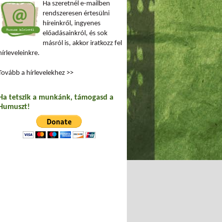
Ha szeretnél e-mailben
rendszeresen értesülni
híreinkről, ingyenes
előadásainkról, és sok
másról is, akkor iratkozz fel
hírleveleinkre.
Tovább a hírlevelekhez >>
Ha tetszik a munkánk, támogasd a
Humuszt!