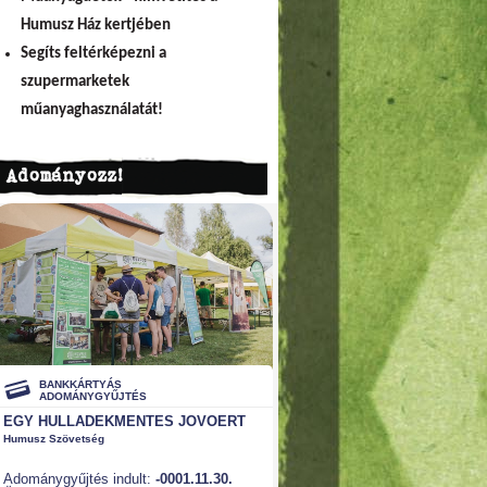
Humusz Ház kertjében
Segíts feltérképezni a
szupermarketek
műanyaghasználatát!
Adományozz!