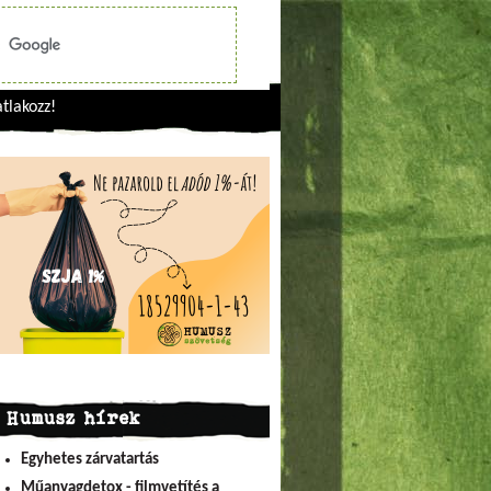
tlakozz!
Humusz hírek
Egyhetes zárvatartás
Műanyagdetox - filmvetítés a