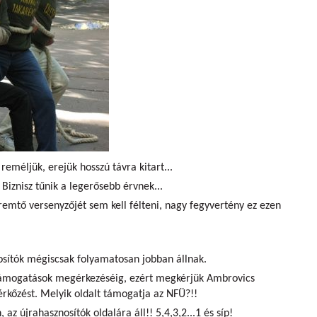
 reméljük, erejük hosszú távra kitart...
 Biznisz tűnik a legerősebb érvnek...
remtő versenyzőjét sem kell félteni, nagy fegyvertény ez ezen
osítók mégiscsak folyamatosan jobban állnak.
ámogatások megérkezéséig, ezért megkérjük Ambrovics
rkőzést. Melyik oldalt támogatja az NFÜ?!!
 az újrahasznosítók oldalára áll!! 5,4,3,2...1 és síp!