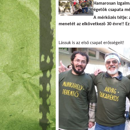
Hamarosan izgalma
égetõk csapata mé
A mérkõzés tétje:
menetét az elkövetkezõ 30 évre!! Ez
Lássuk is az első csapat erősségeit!