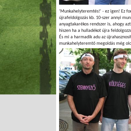
'Munkahelyteremtés!' - ez igen! Ez fo
újrafeldolgozás kb. 10-szer annyi mun
anyagtakarékos rendszer is, ahogy azt
hiszen ha a hulladékot újra feldolgozz
És mi a harmadik adu az újrahasznosít
munkahelyteremtő megoldás még olcsób