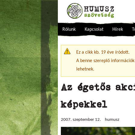
Rólunk
Kapcsolat
Hírek
T
Figyelmeztető üzenet
Ez a cikk kb. 19 éve íródott.
A benne szereplő információk
lehetnek.
Az égetős akc
képekkel
2007. szeptember 12.
humusz