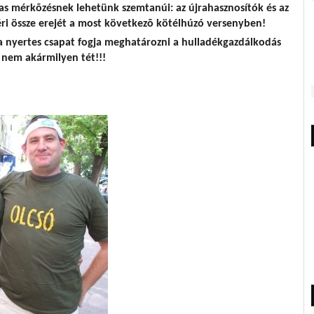
s mérkõzésnek lehetünk szemtanúi: az újrahasznosítók és az
ri össze erejét a most következõ kötélhúzó versenyben!
 a nyertes csapat fogja meghatározni a hulladékgazdálkodás
 nem akármilyen tét!!!