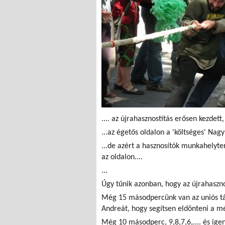
.... az újrahasznostítás erősen kezdett,
...az égetős oldalon a 'költséges' Nagy
...de azért a hasznosítók munkahelyte
az oldalon....
...
Úgy tűnik azonban, hogy az újrahaszn
Még 15 másodpercünk van az uniós t
Andreát, hogy segítsen eldönteni a mé
Még 10 másodperc, 9,8,7,6,.... és igen,