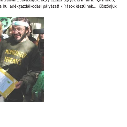
hátrányait. Javasoljuk, hogy ezeket tegyék ki a falra, így mindig
 a hulladékgazdálkodási pályázati kiírások készülnek.... Köszönjük