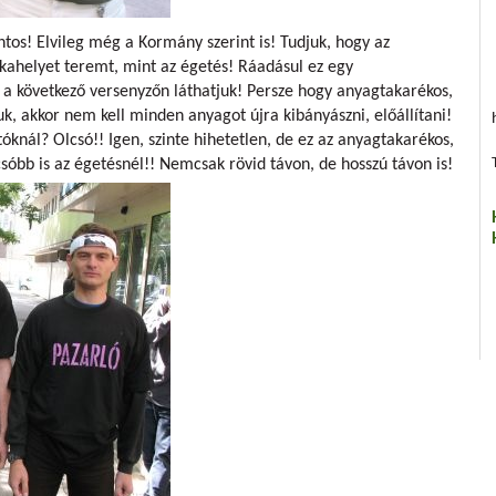
ntos! Elvileg még a Kormány szerint is! Tudjuk, hogy az
kahelyet teremt, mint az égetés! Ráadásul ez egy
 a következő versenyzőn láthatjuk! Persze hogy anyagtakarékos,
uk, akkor nem kell minden anyagot újra kibányászni, előállítani!
óknál? Olcsó!! Igen, szinte hihetetlen, de ez az anyagtakarékos,
b is az égetésnél!! Nemcsak rövid távon, de hosszú távon is!