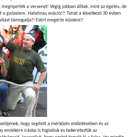
 megnyerték a versenyt! Végig jobban álltak, mint az égetés, de
tt a győzelem. Hatalmas ováció!!! Tehát a következő 30 évben
sítást támogatja!! Ezért megérte küzdeni!!
előjének, hogy segített a mérkőzés eldöntésében és az
y emlékére írásba is foglaltuk és bekereteztük az