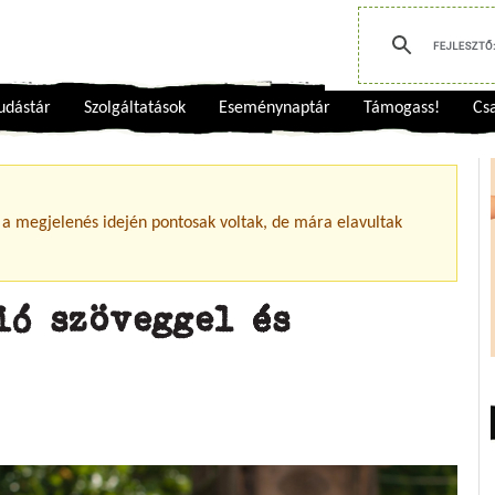
udástár
Szolgáltatások
Eseménynaptár
Támogass!
Csa
 a megjelenés idején pontosak voltak, de mára elavultak
ió szöveggel és