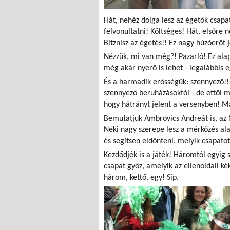
Hát, nehéz dolga lesz az égetők csap
felvonultatni! Költséges! Hát, elsőre 
Bitznisz az égetés!! Ez nagy húzóerőt j
Nézzük, mi van még?! Pazarló! Ez alap
még akár nyerő is lehet - legalábbis eg
És a harmadik erősségük: szennyező!! 
szennyező beruházásoktól - de ettől 
hogy hátrányt jelent a versenyben! M
Bemutatjuk Ambrovics Andreát is, az N
Neki nagy szerepe lesz a mérkőzés ala
és segítsen eldönteni, melyik csapatot
Kezdődjék is a játék! Háromtól egyig s
csapat győz, amelyik az ellenoldali ké
három, kettő, egy! Síp.