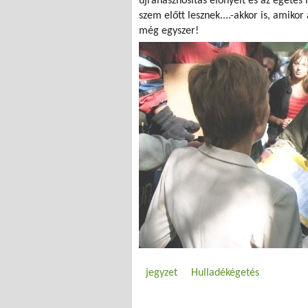
újrahasznosítás előnyeit és az égetés 
szem előtt lesznek....-akkor is, amikor
még egyszer!
jegyzet
Hulladékégetés