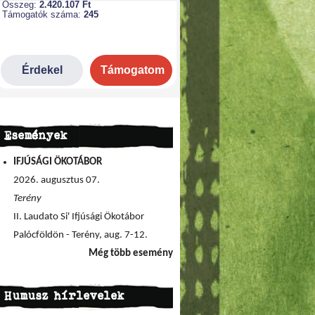
Események
IFJÚSÁGI ÖKOTÁBOR
2026. augusztus 07.
Terény
II. Laudato Si' Ifjúsági Ökotábor
Palócföldön - Terény, aug. 7-12.
Még több esemény
Humusz hírlevelek