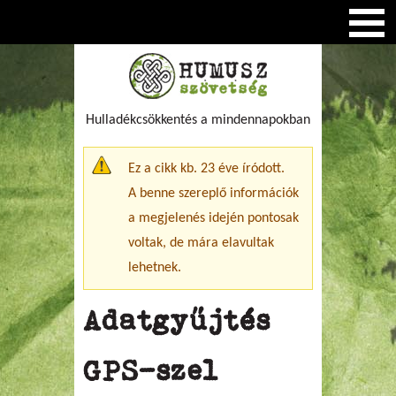
Hulladékcsökkentés a mindennapokban
Figyelmeztető üzenet
Ez a cikk kb. 23 éve íródott.
A benne szereplő információk
a megjelenés idején pontosak
voltak, de mára elavultak
lehetnek.
Adatgyűjtés
GPS-szel