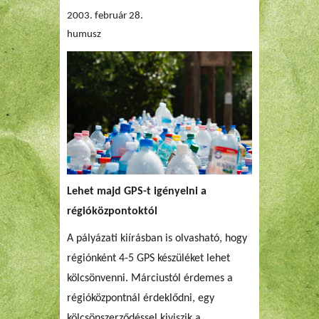
2003. február 28.
humusz
Lehet majd GPS-t igényelni a
régióközpontoktól
A pályázati kiírásban is olvasható, hogy
régiónként 4-5 GPS készüléket lehet
kölcsönvenni. Márciustól érdemes a
régióközpontnál érdeklődni, egy
kölcsönszerződéssel kiviszik a