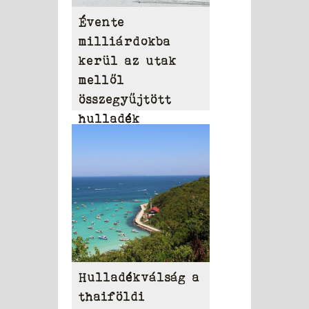
Évente
milliárdokba
kerül az utak
mellől
összegyűjtött
hulladék
eltakarítása
Hulladékválság a
thaiföldi