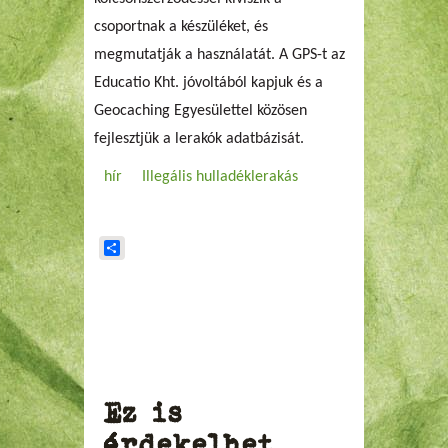
csoportnak a készüléket, és
megmutatják a használatát. A GPS-t az
Educatio Kht. jóvoltából kapjuk és a
Geocaching Egyesülettel közösen
fejlesztjük a lerakók adatbázisát.
hír
Illegális hulladéklerakás
Share
Ez is
érdekelhet