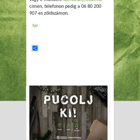
címen, telefonon pedig a
06 80 200
907-es zöldszámon
.
hír
Share