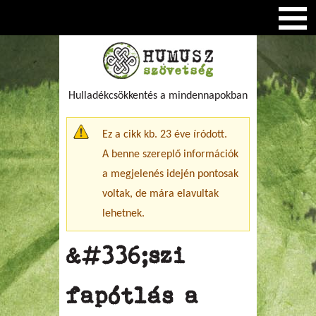
Hulladékcsökkentés a mindennapokban
Figyelmeztető üzenet
Ez a cikk kb. 23 éve íródott.
A benne szereplő információk
a megjelenés idején pontosak
voltak, de mára elavultak
lehetnek.
&#336;szi
fapótlás a