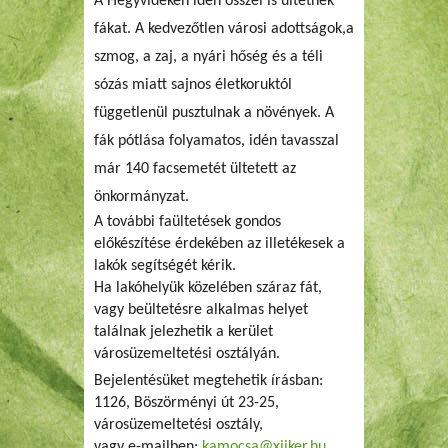
A Hegyvidéken idén ősszel is ültetnek
fákat. A kedvezőtlen városi adottságok,a
szmog, a zaj, a nyári hőség és a téli
sózás miatt sajnos életkoruktól
függetlenül pusztulnak a növények. A
fák pótlása folyamatos, idén tavasszal
már 140 facsemetét ültetett az
önkormányzat.
A további faültetések gondos
előkészítése érdekében az illetékesek a
lakók segítségét kérik.
Ha lakóhelyük közelében száraz fát,
vagy beültetésre alkalmas helyet
találnak jelezhetik a kerület
városüzemeltetési osztályán.
Bejelentésüket megtehetik írásban:
1126, Böszörményi út 23-25,
városüzemeltetési osztály,
vagy e-mailben:
kamocsa@xiiker.hu