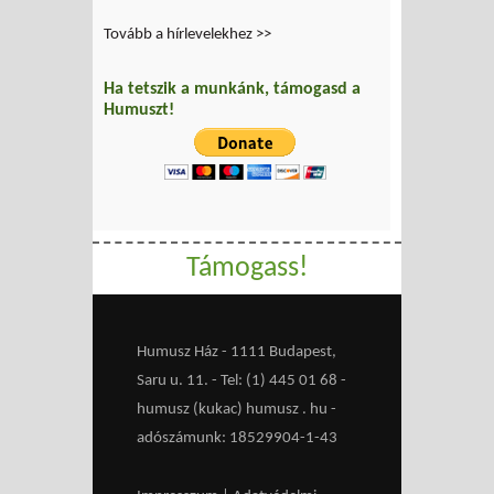
Tovább a hírlevelekhez >>
Ha tetszik a munkánk, támogasd a
Humuszt!
Támogass!
Humusz Ház - 1111 Budapest,
Saru u. 11. - Tel: (1) 445 01 68 -
humusz (kukac) humusz . hu -
adószámunk: 18529904-1-43