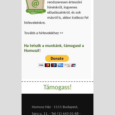
rendszeresen értesülni
híreinkről, ingyenes
előadásainkról, és sok
másról is, akkor iratkozz fel
hírleveleinkre.
Tovább a hírlevelekhez >>
Ha tetszik a munkánk, támogasd a
Humuszt!
Támogass!
Humusz Ház - 1111 Budapest,
Saru u. 11. - Tel: (1) 445 01 68 -