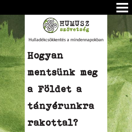
Hulladékcsökkentés a mindennapokban
Hogyan
mentsünk meg
a Földet a
tányérunkra
rakottal?