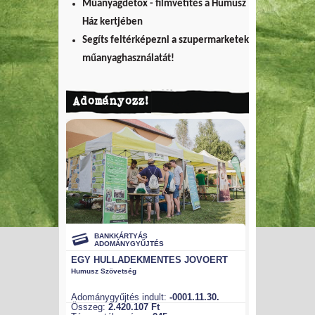
Műanyagdetox - filmvetítés a Humusz
Ház kertjében
Segíts feltérképezni a szupermarketek
műanyaghasználatát!
Adományozz!