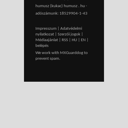
humusz (kukac) humusz . hu -
adószámunk: 18529904-1-43
Impresszum
|
Adatvédelmi
nyilatkozat
|
Szerzői jogok
|
Médiaajánlat
|
RSS
|
HU
|
EN
|
belépés
We work with
MXGuarddog
to
prevent spam.