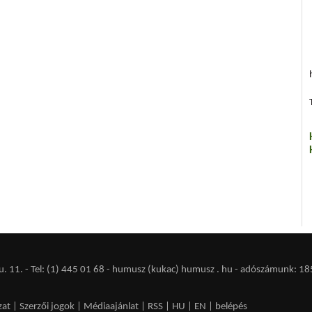
 11. - Tel: (1) 445 01 68 - humusz (kukac) humusz . hu -
adószámunk: 18
zat
|
Szerzői jogok
|
Médiaajánlat
|
RSS
|
HU
|
EN
|
belépés