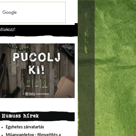
tlakozz!
Humusz hírek
Egyhetes zárvatartás
Műanyagdetox - filmvetítés a