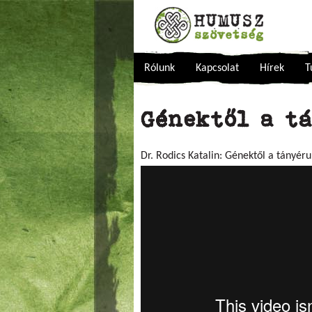
Rólunk
Kapcsolat
Hírek
T
Génektől a t
Dr. Rodics Katalin: Génektől a tányér