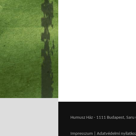
Humusz Ház - 1111 Budapest, Saru u.
Impresszum
|
Adatvédelmi nyilatko