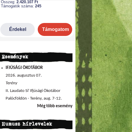
Események
IFJÚSÁGI ÖKOTÁBOR
2026. augusztus 07.
Terény
II. Laudato Si' Ifjúsági Ökotábor
Palócföldön - Terény, aug. 7-12.
Még több esemény
Humusz hírlevelek