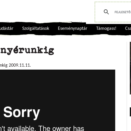
udástár
Szolgáltatások
Eseménynaptár
Támogass!
Csa
ányérunkig
unkig 2009.11.11.