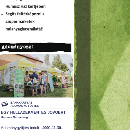
Humusz Ház kertjében
Segíts feltérképezni a
szupermarketek
műanyaghasználatát!
Adományozz!