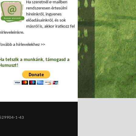
Ha szeretnél e-mailben
rendszeresen értesülni
híreinkről, ingyenes
előadásainkról, és sok
másról is, akkor iratkozz fel
hírleveleinkre.
Tovább a hírlevelekhez >>
Ha tetszik a munkánk, támogasd a
Humuszt!
529904-1-43