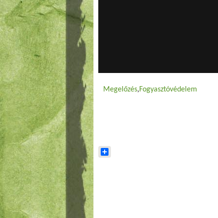
Megelőzés
Fogyasztóvédelem
Share