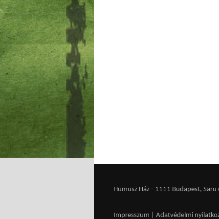
Humusz Ház - 1111 Budapest, Saru u.
Impresszum
|
Adatvédelmi nyilatko