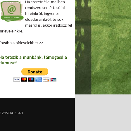
Ha szeretnél e-mailben
rendszeresen értesülni
híreinkről, ingyenes
előadásainkról, és sok
másról is, akkor iratkozz fel
hírleveleinkre.
Tovább a hírlevelekhez >>
Ha tetszik a munkánk, támogasd a
Humuszt!
529904-1-43