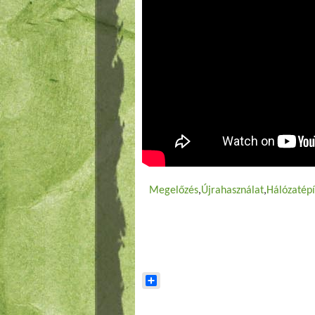
Megelőzés
Újrahasználat
Hálózatépí
Share