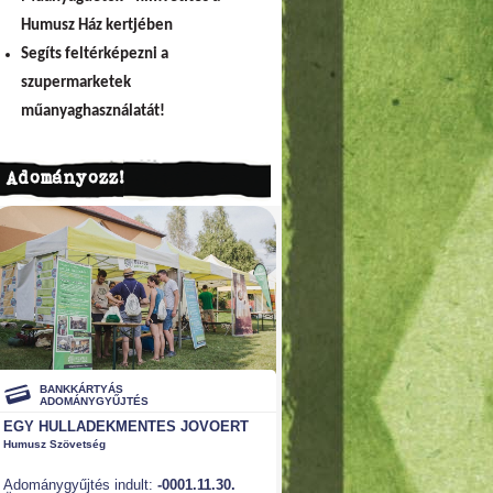
Humusz Ház kertjében
Segíts feltérképezni a
szupermarketek
műanyaghasználatát!
Adományozz!