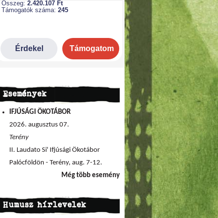
Események
IFJÚSÁGI ÖKOTÁBOR
2026. augusztus 07.
Terény
II. Laudato Si' Ifjúsági Ökotábor
Palócföldön - Terény, aug. 7-12.
Még több esemény
Humusz hírlevelek