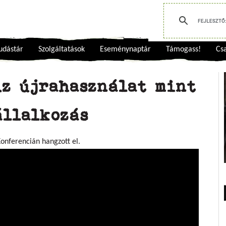
udástár
Szolgáltatások
Eseménynaptár
Támogass!
Csa
Az újrahasználat mint
állalkozás
onferencián hangzott el.