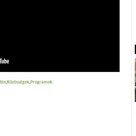
tés
Közösségek
Programok