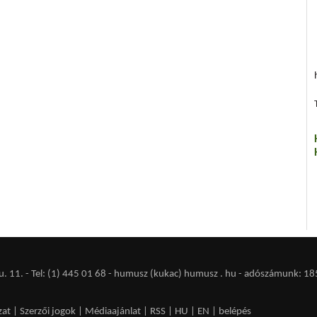
 11. - Tel: (1) 445 01 68 - humusz (kukac) humusz . hu -
adószámunk: 18
zat
|
Szerzői jogok
|
Médiaajánlat
|
RSS
|
HU
|
EN
|
belépés