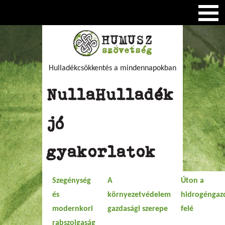
Hulladékcsökkentés a mindennapokban
NullaHulladék
jó
gyakorlatok
Szegénység
A
Úton a
és
környezetvédelem
hidrogéngaz
modernkori
gazdasági szerepe
felé
rabszolgaság