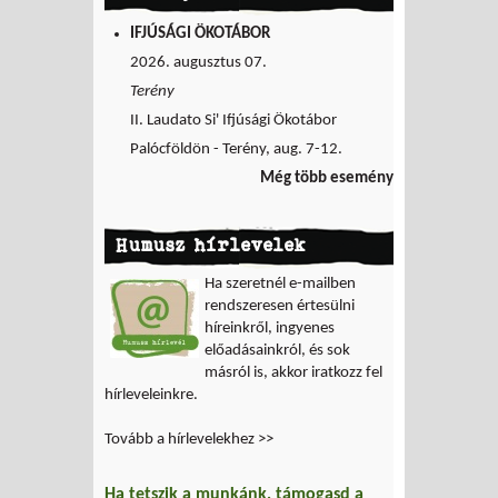
IFJÚSÁGI ÖKOTÁBOR
2026. augusztus 07.
Terény
II. Laudato Si' Ifjúsági Ökotábor
Palócföldön - Terény, aug. 7-12.
Még több esemény
Humusz hírlevelek
Ha szeretnél e-mailben
rendszeresen értesülni
híreinkről, ingyenes
előadásainkról, és sok
másról is, akkor iratkozz fel
hírleveleinkre.
Tovább a hírlevelekhez >>
Ha tetszik a munkánk, támogasd a