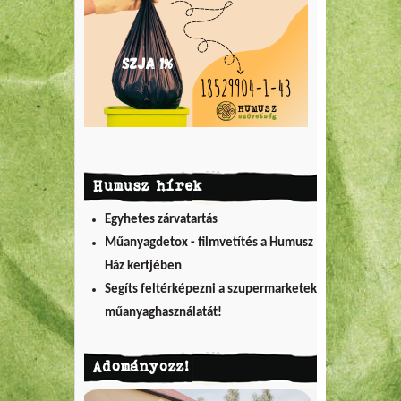
Humusz hírek
Egyhetes zárvatartás
Műanyagdetox - filmvetítés a Humusz
Ház kertjében
Segíts feltérképezni a szupermarketek
műanyaghasználatát!
Adományozz!