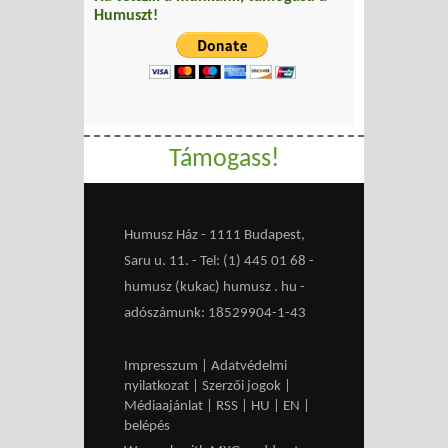
Humuszt!
Támogass!
Humusz Ház - 1111 Budapest,
Saru u. 11. - Tel: (1) 445 01 68 -
humusz (kukac) humusz . hu -
adószámunk: 18529904-1-43
Impresszum
|
Adatvédelmi
nyilatkozat
|
Szerzői jogok
|
Médiaajánlat
|
RSS
|
HU
|
EN
|
belépés