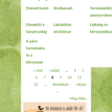
(Szemét)unió
Jövőkereső
Természetköz
szennyvízkez
Génektől a
Lakásfűtés
Lelkiség és
tányérunkig
söröslóval
környezettu
A pénz
természete
és a
környezet
Oldalak
« első
‹ előző
…
4
5
6
7
8
9
10
11
12
…
következő ›
utolsó
»
Még több...