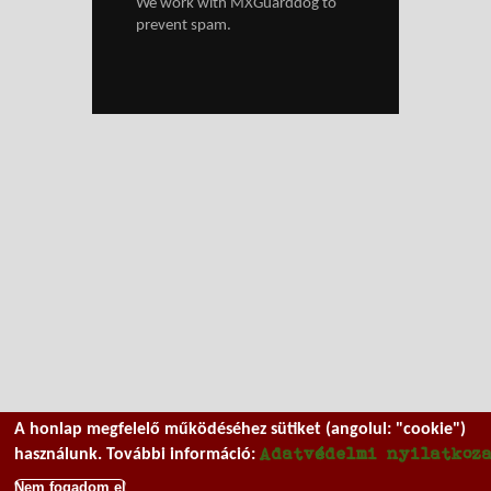
We work with
MXGuarddog
to
prevent spam.
A honlap megfelelő működéséhez sütiket (angolul: "cookie")
Adatvédelmi nyilatkoz
használunk. További információ:
Nem fogadom el