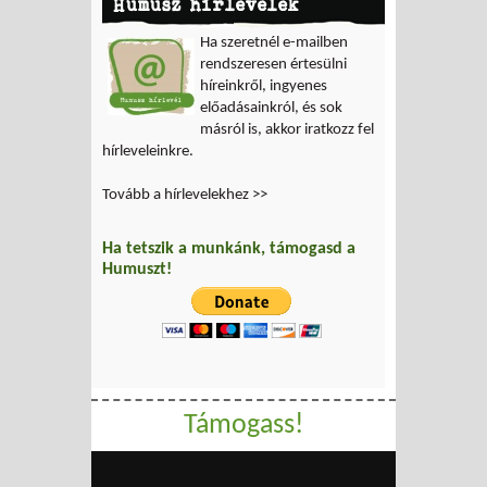
Humusz hírlevelek
Ha szeretnél e-mailben
rendszeresen értesülni
híreinkről, ingyenes
előadásainkról, és sok
másról is, akkor iratkozz fel
hírleveleinkre.
Tovább a hírlevelekhez >>
Ha tetszik a munkánk, támogasd a
Humuszt!
Támogass!