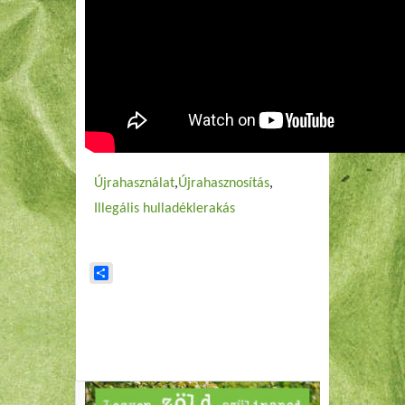
Újrahasználat
Újrahasznosítás
Illegális hulladéklerakás
Share