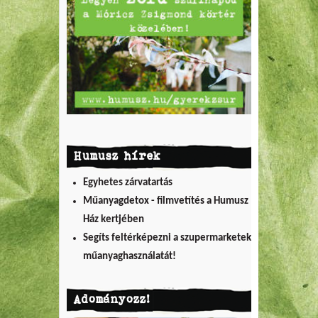
Humusz hírek
Egyhetes zárvatartás
Műanyagdetox - filmvetítés a Humusz
Ház kertjében
Segíts feltérképezni a szupermarketek
műanyaghasználatát!
Adományozz!