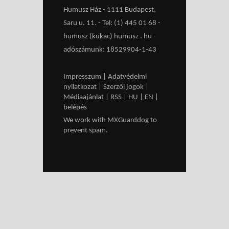
Humusz Ház - 1111 Budapest,
Saru u. 11. - Tel: (1) 445 01 68 -
humusz (kukac) humusz . hu -
adószámunk: 18529904-1-43
Impresszum
|
Adatvédelmi
nyilatkozat
|
Szerzői jogok
|
Médiaajánlat
|
RSS
|
HU
|
EN
|
belépés
We work with
MXGuarddog
to
prevent spam.