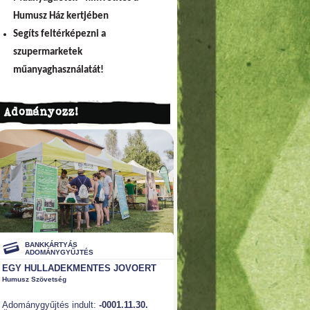
Humusz Ház kertjében
Segíts feltérképezni a
szupermarketek
műanyaghasználatát!
Adományozz!