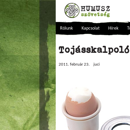
Rólunk
Kapcsolat
Hírek
T
Tojásskalpoló
2011. február 23.
juci