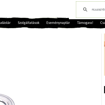
udástár
Szolgáltatások
Eseménynaptár
Támogass!
Csa