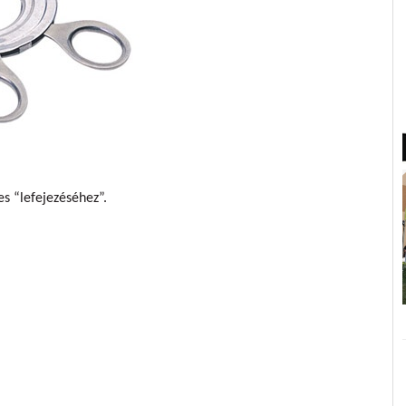
es “lefejezéséhez”.