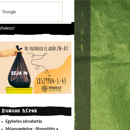
tlakozz!
Humusz hírek
Egyhetes zárvatartás
Műanyagdetox - filmvetítés a