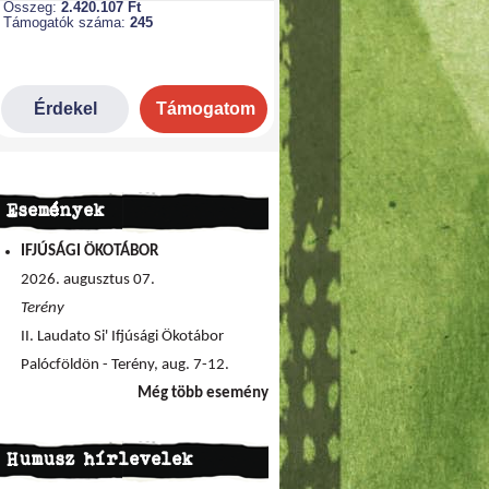
Események
IFJÚSÁGI ÖKOTÁBOR
2026. augusztus 07.
Terény
II. Laudato Si' Ifjúsági Ökotábor
Palócföldön - Terény, aug. 7-12.
Még több esemény
Humusz hírlevelek