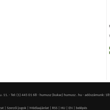
 11. - Tel: (1) 445 01 68 - humusz (kukac) humusz . hu -
adószámunk: 18
zat
|
Szerzői jogok
|
Médiaajánlat
|
RSS
|
HU
|
EN
|
belépés