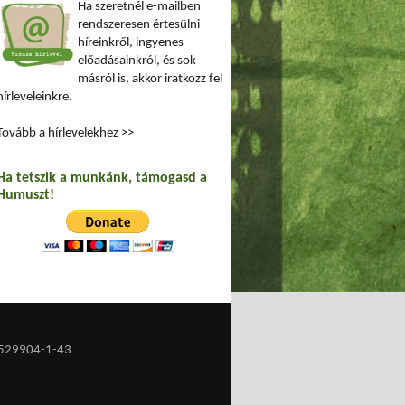
Ha szeretnél e-mailben
rendszeresen értesülni
híreinkről, ingyenes
előadásainkról, és sok
másról is, akkor iratkozz fel
hírleveleinkre.
Tovább a hírlevelekhez >>
Ha tetszik a munkánk, támogasd a
Humuszt!
529904-1-43