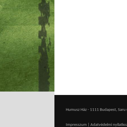
Humusz Ház - 1111 Budapest, Saru u.
Impresszum
|
Adatvédelmi nyilatko