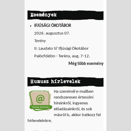
Események
IFJÚSÁGI ÖKOTÁBOR
2026. augusztus 07.
Terény
II. Laudato Si' Ifjúsági Ökotábor
Palócföldön - Terény, aug. 7-12.
Még több esemény
Humusz hírlevelek
Ha szeretnél e-mailben
rendszeresen értesülni
híreinkről, ingyenes
előadásainkról, és sok
másról is, akkor iratkozz fel
hírleveleinkre.