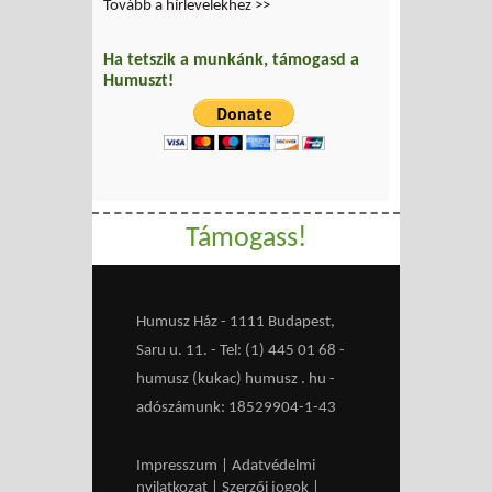
Tovább a hírlevelekhez >>
Ha tetszik a munkánk, támogasd a
Humuszt!
Támogass!
Humusz Ház - 1111 Budapest,
Saru u. 11. - Tel: (1) 445 01 68 -
humusz (kukac) humusz . hu -
adószámunk: 18529904-1-43
Impresszum
|
Adatvédelmi
nyilatkozat
|
Szerzői jogok
|