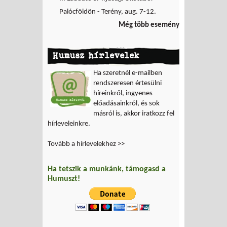
Palócföldön - Terény, aug. 7-12.
Még több esemény
Humusz hírlevelek
Ha szeretnél e-mailben
rendszeresen értesülni
híreinkről, ingyenes
előadásainkról, és sok
másról is, akkor iratkozz fel
hírleveleinkre.
Tovább a hírlevelekhez >>
Ha tetszik a munkánk, támogasd a
Humuszt!