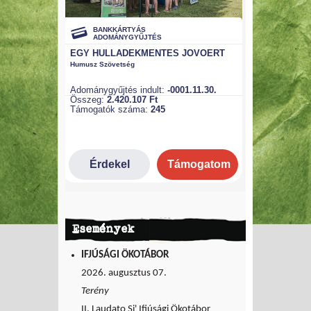
Események
IFJÚSÁGI ÖKOTÁBOR
2026. augusztus 07.
Terény
II. Laudato Si' Ifjúsági Ökotábor