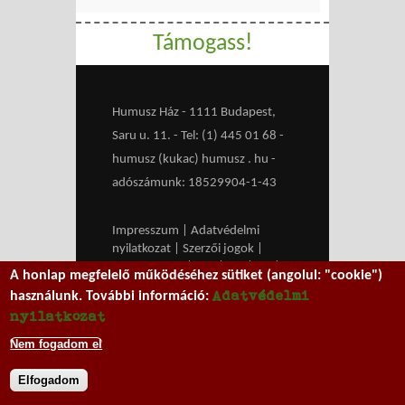
Támogass!
Humusz Ház - 1111 Budapest,
Saru u. 11. - Tel: (1) 445 01 68 -
humusz (kukac) humusz . hu -
adószámunk: 18529904-1-43
Impresszum
|
Adatvédelmi
nyilatkozat
|
Szerzői jogok
|
Médiaajánlat
|
RSS
|
HU
|
EN
|
A honlap megfelelő működéséhez sütiket (angolul: "cookie")
belépés
Adatvédelmi
használunk. További információ:
We work with
MXGuarddog
to
nyilatkozat
prevent spam.
Nem fogadom el
Elfogadom