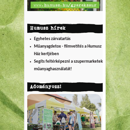
Humusz hírek
Egyhetes zárvatartás
Műanyagdetox - filmvetítés a Humusz
Ház kertjében
Segíts feltérképezni a szupermarketek
műanyaghasználatát!
Adományozz!