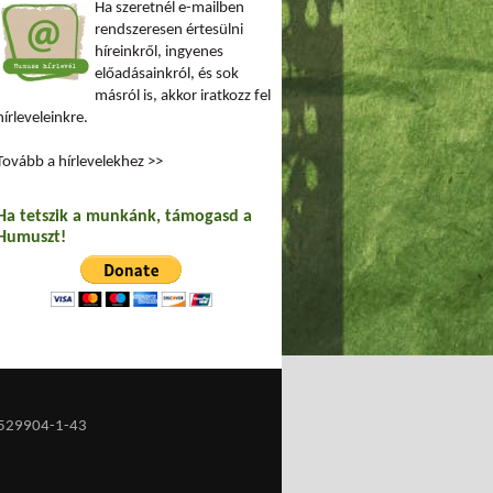
Ha szeretnél e-mailben
rendszeresen értesülni
híreinkről, ingyenes
előadásainkról, és sok
másról is, akkor iratkozz fel
hírleveleinkre.
Tovább a hírlevelekhez >>
Ha tetszik a munkánk, támogasd a
Humuszt!
529904-1-43