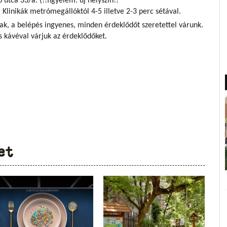
 utca 33/a. (!!figyelem: új helyszín!!
 Klinikák metrómegállóktól 4-5 illetve 2-3 perc sétával.
ak, a belépés ingyenes, minden érdeklődőt szeretettel várunk.
s kávéval várjuk az érdeklődőket.
et