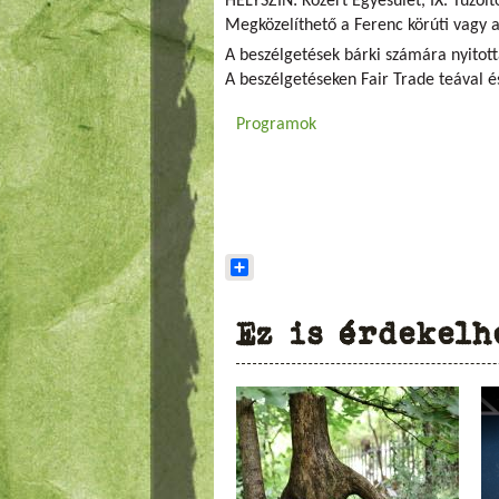
HELYSZÍN: Közért Egyesület, IX. Tűzoltó
Megközelíthető a Ferenc körúti vagy a
A beszélgetések bárki számára nyitott
A beszélgetéseken Fair Trade teával é
Programok
Share
Ez is érdekelh