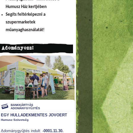
Humusz Ház kertjében
Segíts feltérképezni a
szupermarketek
műanyaghasználatát!
Adományozz!