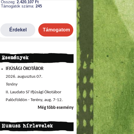
Események
IFJÚSÁGI ÖKOTÁBOR
2026. augusztus 07.
Terény
II. Laudato Si' Ifjúsági Ökotábor
Palócföldön - Terény, aug. 7-12.
Még több esemény
Humusz hírlevelek