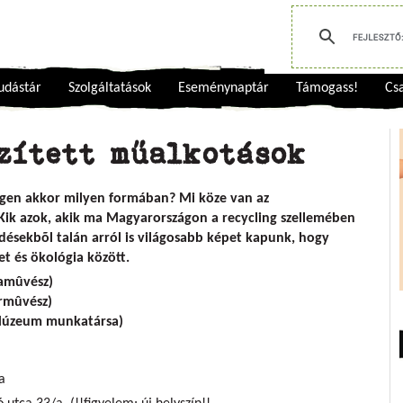
udástár
Szolgáltatások
Eseménynaptár
Támogass!
Csa
szített műalkotások
igen akkor milyen formában? Mi köze van az
Kik azok, akik ma Magyarországon a recycling szellemében
désekbõl talán arról is világosabb képet kapunk, hogy
t és ökológia között.
amûvész)
mûvész)
zeum munkatársa)
a