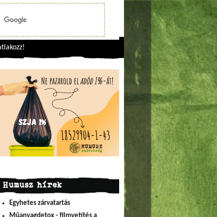
tlakozz!
Humusz hírek
Egyhetes zárvatartás
Műanyagdetox - filmvetítés a