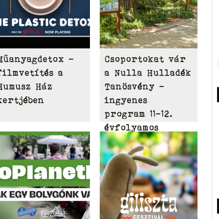
Műanyagdetox -
Csoportokat vár
filmvetítés a
a Nulla Hulladék
Humusz Ház
Tanösvény –
kertjében
ingyenes
program 11-12.
évfolyamos
diákoknak