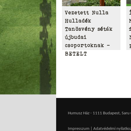
Vezetett Nulla
Hulladék
Tanösvény séták
újbudai
csoportoknak –
BETELT
Humusz Ház - 1111 Budapest, Saru u.
Impresszum
|
Adatvédelmi nyilatko