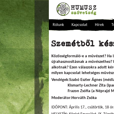
Rólunk
Kapcsolat
Hírek
T
Szemétből ké
Közösségformáló-e a mûvészet? Ha 
újrahasznosításnak a mûvészethez? 
alkotnak? Ezen válaszokra adott kér
milyen kapcsolat lehetséges mûvésze
Vendégek:Szabó Eszter Ágnes (médi
Kismarty-Lechner Zita (ipar
Frazon Zsófia (a Néprajzi Mú
Moderátor:Horváth Zsóka
IDŐPONT: Április 17., csütörtök, 18 ór