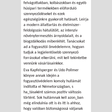
felvágottakban, kolbászokban és egyéb
húsipari termékekben elõforduló
szennyezõdéseket és ezek
egészségünkre gyakorolt hatásait. Leírja
a modern állattartás és élelmiszer-
feldolgozás hátulütõit, az intenzív
növénytermesztés árnyoldalait, és a
biogzdálkodás mibenlétét. Tanácsokat
ad a fogyasztói önvédelemre, hogyan
tudjuk a legjelentõsebb szennyezõ
forrásokat elkerülni, mit kell tekintetbe
vennünk vásárlásainkkor.
Eva Kapfelsperger és Udo Pollmer
könyve annak idején a
fogyasztóvédelem komoly hullámát
indította el Németországban, s
ha_tásaként számos pozitív változás
történt. Sok hullámnak kell azon_ban
még elindulnia ott is és itt is ahhoz,
hogy valóban biztonságossá váljanak