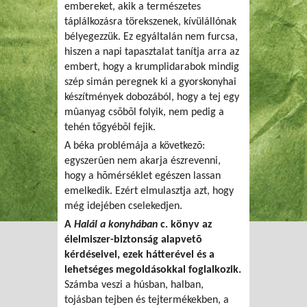
embereket, akik a természetes
táplálkozásra törekszenek, kívülállónak
bélyegezzük. Ez egyáltalán nem furcsa,
hiszen a napi tapasztalat tanítja arra az
embert, hogy a krumplidarabok mindig
szép simán peregnek ki a gyorskonyhai
készítmények dobozából, hogy a tej egy
mûanyag csõbõl folyik, nem pedig a
tehén tõgyébõl fejik.
A béka problémája a következõ:
egyszerûen nem akarja észrevenni,
hogy a hõmérséklet egészen lassan
emelkedik. Ezért elmulasztja azt, hogy
még idejében cselekedjen.
A
Halál a konyhában
c. könyv az
élelmiszer-biztonság alapvetõ
kérdéseivel, ezek hátterével és a
lehetséges megoldásokkal foglalkozik.
Számba veszi a húsban, halban,
tojásban tejben és tejtermékekben, a