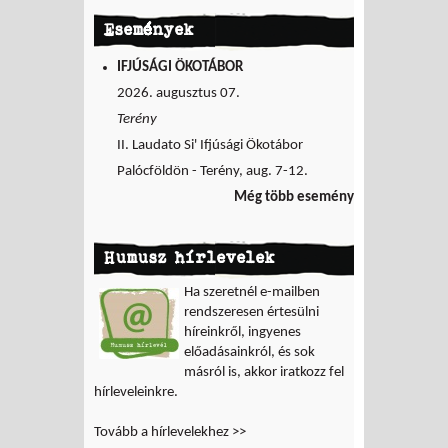
Események
IFJÚSÁGI ÖKOTÁBOR
2026. augusztus 07.
Terény
II. Laudato Si' Ifjúsági Ökotábor
Palócföldön - Terény, aug. 7-12.
Még több esemény
Humusz hírlevelek
Ha szeretnél e-mailben
rendszeresen értesülni
híreinkről, ingyenes
előadásainkról, és sok
másról is, akkor iratkozz fel
hírleveleinkre.
Tovább a hírlevelekhez >>