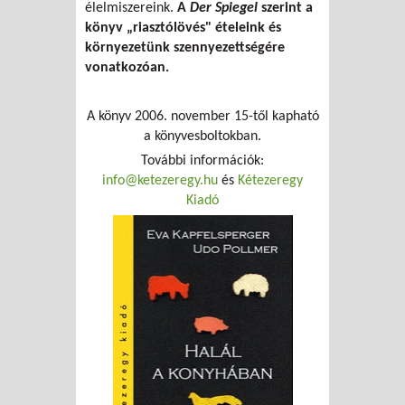
élelmiszereink.
A
Der Spiegel
szerint a
könyv „riasztólövés" ételeink és
környezetünk szennyezettségére
vonatkozóan.
A könyv 2006. november 15-től kapható
a könyvesboltokban.
További információk:
info@ketezeregy.hu
és
Kétezeregy
Kiadó