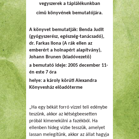
vegyszerek a táplálékunkban
címû könyvének bemutatójára.
A könyvet bemutatják:
Benda Judit
(gyógyszerész, egészség-tanácsadó),
dr. Farkas Ilona (A rák ellen az
emberért a holnapért alapítvány),
Johann Brunen (kiadóvezetõ)
a bemutató ideje:
2005 december 11-
én este 7 óra
helye:
a károly kõrúti Alexandra
Könyvesház elõadóterme
„Ha egy békát forró vízzel teli edénybe
teszünk, akkor az kétségbeesetten
próbál kimenekülni a fazékból. Ha
ellenben hideg vízbe tesszük, amelyet
lassan melegítünk, akkor az állat hagyja