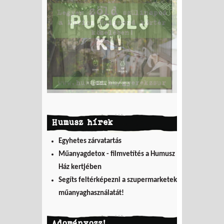
Humusz hírek
Egyhetes zárvatartás
Műanyagdetox - filmvetítés a Humusz
Ház kertjében
Segíts feltérképezni a szupermarketek
műanyaghasználatát!
Adományozz!