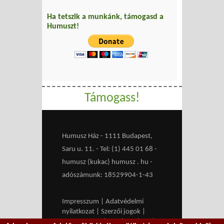
Ha tetszik a munkánk, támogasd a
Humuszt!
Támogass!
Humusz Ház - 1111 Budapest,
Saru u. 11. - Tel: (1) 445 01 68 -
humusz (kukac) humusz . hu -
adószámunk: 18529904-1-43
Impresszum
|
Adatvédelmi
nyilatkozat
|
Szerzői jogok
|
Médiaajánlat
|
RSS
|
HU
|
EN
|