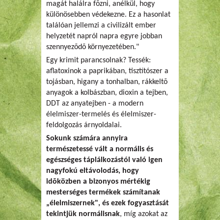
magát halálra fõzni, anélkül, hogy
különösebben védekezne. Ez a hasonlat
találóan jellemzi a civilizált ember
helyzetét napról napra egyre jobban
szennyezõdõ környezetében."
Egy krimit parancsolnak? Tessék:
aflatoxinok a paprikában, tisztítószer a
tojásban, higany a tonhalban, rákkeltõ
anyagok a kolbászban, dioxin a tejben,
DDT az anyatejben - a modern
élelmiszer-termelés és élelmiszer-
feldolgozás árnyoldalai.
Sokunk számára annyira
természetessé vált a normális és
egészséges táplálkozástól való igen
nagyfokú eltávolodás, hogy
idõközben a bizonyos mértékig
mesterséges termékek számítanak
„élelmiszernek", és ezek fogyasztását
tekintjük normálisnak
, míg azokat az