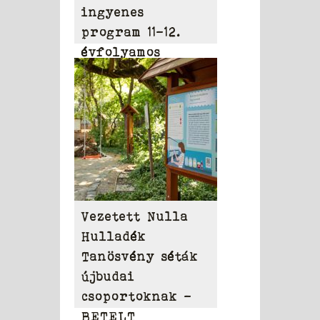
ingyenes
program 11-12.
évfolyamos
diákoknak
Vezetett Nulla
Hulladék
Tanösvény séták
újbudai
csoportoknak –
BETELT