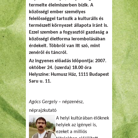
termelte élelmiszerben bízik.
A
közösségi ember személyes
felelõsséggel tartozik a kulturális és
természeti környezet állapota iránt is.
Ezzel szemben a fogyasztói gazdaság a
közösségi életforma lerombolásában
érdekelt. Többrõl van itt szó, mint
zenérõl és táncról.
Az ingyenes elõadás idõpontja:
2007.
október 24. (szerda) 18.00 óra
Helyszíne: Humusz Ház, 1111 Budapest
Saru u. 11.
Agócs Gergely
– népzenész,
néprajzkutató
A helyi kultúrában élőknek
helyiek az igényei is,
ezeket a milliós