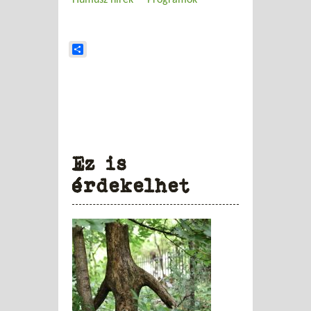
Humusz hírek
Programok
Share
Ez is
érdekelhet