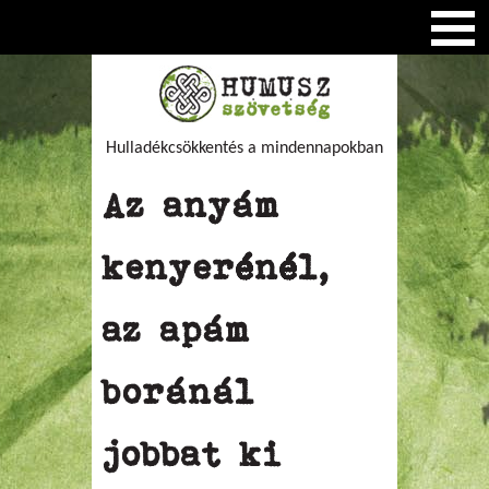
Hulladékcsökkentés a mindennapokban
Az anyám
kenyerénél,
az apám
boránál
jobbat ki