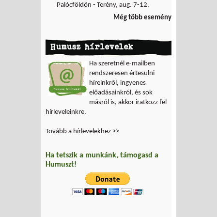
Palócföldön - Terény, aug. 7-12.
Még több esemény
Humusz hírlevelek
Ha szeretnél e-mailben
rendszeresen értesülni
híreinkről, ingyenes
előadásainkról, és sok
másról is, akkor iratkozz fel
hírleveleinkre.
Tovább a hírlevelekhez >>
Ha tetszik a munkánk, támogasd a
Humuszt!