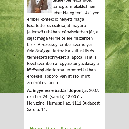
tételekben előállított
tömegtermékekkel nem
lehet kielégíteni. Az ilyen
ember konfekció helyett maga
készítette, és csak saját magára
jellemző ruhában: népviseletben jár, a
saját maga termelte élelmiszerben
bízik.
A közösségi ember személyes
felelősséggel tartozik a kulturális és
természeti környezet állapota iránt is.
Ezzel szemben a fogyasztói gazdaság a
közösségi életforma lerombolásában
érdekelt. Többről van itt szó, mint
zenéről és táncról.
Az ingyenes előadás időpontja:
2007.
október 24. (szerda) 18.00 óra
Helyszíne: Humusz Ház, 1111 Budapest
Saru u. 11.