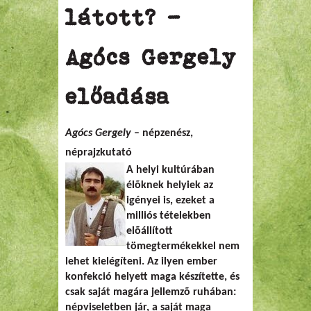
látott? -
Agócs Gergely
előadása
Agócs Gergely
– népzenész,
néprajzkutató
A helyi kultúrában
élõknek helyiek az
igényei is, ezeket a
milliós tételekben
elõállított
tömegtermékekkel nem
lehet kielégíteni. Az ilyen ember
konfekció helyett maga készítette, és
csak saját magára jellemzõ ruhában:
népviseletben jár, a saját maga