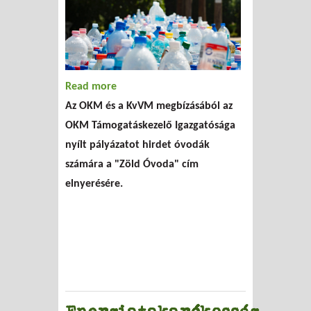
Read more
about Zöld Óvoda cím - pályázat
Az OKM és a KvVM megbízásából az
OKM Támogatáskezelő Igazgatósága
nyílt pályázatot hirdet óvodák
számára a "Zöld Óvoda" cím
elnyerésére.