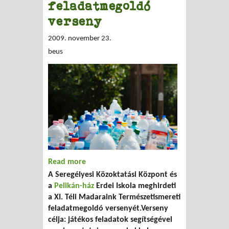
feladatmegoldó
verseny
2009. november 23.
beus
Read more
about XI. Téli Madaraink
A Seregélyesi Közoktatási Központ és
Természetismereti feladatmegoldó
a
Pelikán-ház
Erdei Iskola meghirdeti
verseny
a XI. Téli Madaraink Természetismereti
feladatmegoldó versenyét.Verseny
célja: játékos feladatok segítségével