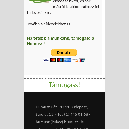
előadásainkról, és sok
másról is, akkor iratkozz fel
hírleveleinkre.
Tovább a hírlevelekhez >>
Ha tetszik a munkánk, támogasd a
Humuszt!
Támogass!
Humusz Ház - 1111 Budapest,
Saru u. 11. - Tel: (1) 445 01 68 -
humusz (kukac) humusz . hu -