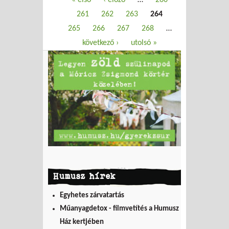
261
262
263
264
265
266
267
268
…
következő ›
utolsó »
Humusz hírek
Egyhetes zárvatartás
Műanyagdetox - filmvetítés a Humusz
Ház kertjében