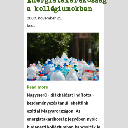
Energiatakarékosság
a kollégiumokban
2009. november 21.
beus
Read more
about Energiatakarékosság a
Nagyszerű - diákhálózat indította -
kollégiumokban
kezdeményezés tanúi lehettünk
ezúttal Magyarországon. Az
energiatakarékosság jegyében nyolc
budapesti kollégiumban kapcsolták le