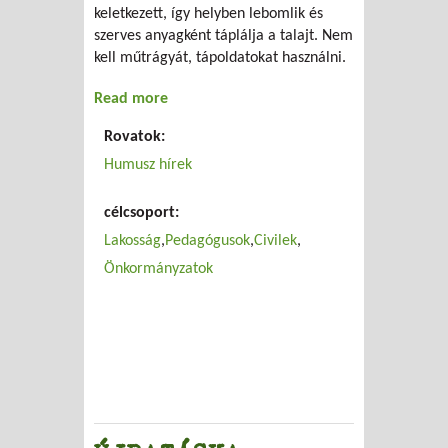
keletkezett, így helyben lebomlik és
szerves anyagként táplálja a talajt. Nem
kell műtrágyát, tápoldatokat használni.
Read more
about GY.I.K.
Rovatok:
Humusz hírek
célcsoport:
Lakosság
Pedagógusok
Civilek
Önkormányzatok