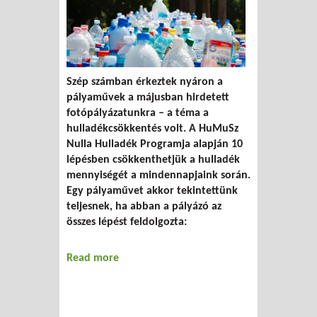
Szép számban érkeztek nyáron a
pályaművek a májusban hirdetett
fotópályázatunkra – a téma a
hulladékcsökkentés volt. A HuMuSz
Nulla Hulladék Programja alapján 10
lépésben csökkenthetjük a hulladék
mennyiségét a mindennapjaink során.
Egy pályaművet akkor tekintettünk
teljesnek, ha abban a pályázó az
összes lépést feldolgozta:
Read more
about Megszületett a Nulla Hulladék
Fotópályázat eredménye!