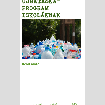
ÚJRATÁSKA-
PROGRAM
ISKOLÁKNAK
Read more
about ÚJRATÁSKA-PROGRAM
ISKOLÁKNAK
Oldalak
« első
‹ előző
…
260