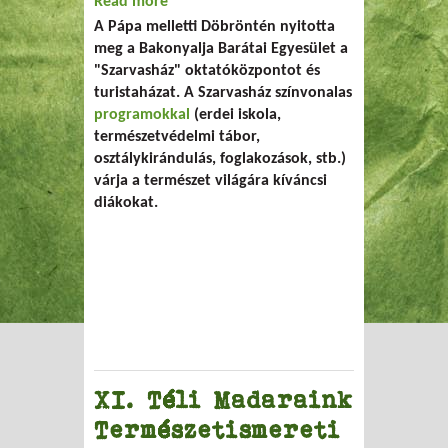
Read more
about Új oktatóközpont Bakonyalján
A Pápa melletti Döbröntén nyitotta
meg a Bakonyalja Barátai Egyesület a
"Szarvasház" oktatóközpontot és
turistaházat. A Szarvasház színvonalas
programokkal
(erdei iskola,
természetvédelmi tábor,
osztálykirándulás, foglakozások, stb.)
várja a természet világára kíváncsi
diákokat.
XI. Téli Madaraink
Természetismereti