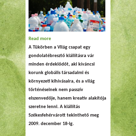
Read more
about Mire van szükségünk? -
A Tükörben a Világ csapat egy
kiállításajnáló
gondolatébresztő kiállításra vár
minden érdeklődőt, aki kíváncsi
korunk globális társadalmi és
környezeti kihívásaira, és a világ
történéseinek nem passzív
elszenvedője, hanem kreatív alakítója
szeretne lenni. A kiállítás
Székesfehérvárott tekinthető meg
2009. december 18-ig.