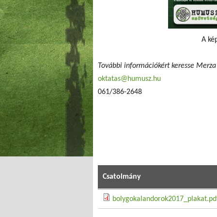
A kép
További információkért keresse Merza
oktatas@humusz.hu
061/386-2648
Csatolmány
bolygokalandorok2017_plakat.pd