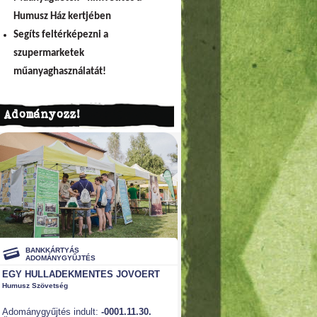
Humusz Ház kertjében
Segíts feltérképezni a
szupermarketek
műanyaghasználatát!
Adományozz!