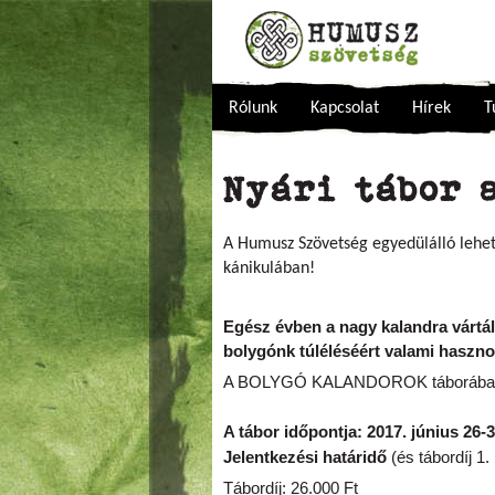
Rólunk
Kapcsolat
Hírek
T
Nyári tábor 
A Humusz Szövetség egyedülálló lehető
kánikulában!
Egész évben a nagy kalandra vártál
bolygónk túléléséért valami hasznos
A BOLYGÓ KALANDOROK táborában m
A tábor időpontja: 2017. június 26-3
Jelentkezési határidő 
(és tábordíj 1
Tábordíj: 26.000 Ft