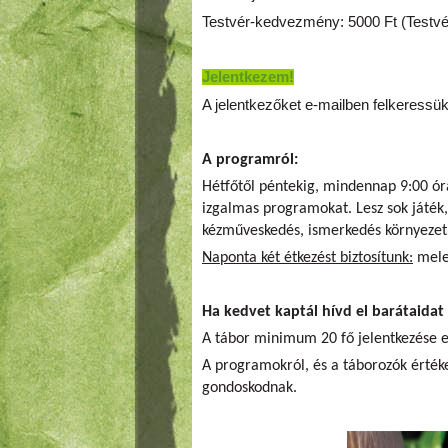
Testvér-kedvezmény: 5000 Ft (Testvérp
Jelentkezem!
A jelentkezőket e-mailben felkeressük 
A programról:
Hétfőtől péntekig, mindennap 9:00 órát
izgalmas programokat. Lesz sok játék, 
kézműveskedés, ismerkedés környezet
Naponta két étkezést biztosítunk:
meleg
Ha kedvet kaptál hívd el barátaidat 
A tábor minimum 20 fő jelentkezése e
A programokról, és a táborozók értéke
gondoskodnak.