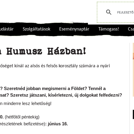
udástár
Szolgáltatások
Eseménynaptár
Támogass!
Csa
a Humusz Házban!
séget kínál az alsós és felsős korosztály számára a nyári
? Szeretnéd jobban megismerni a Földet? Tennél a 
at? Szeretsz játszani, kísérletezni, új dolgokat felfedezni?
inderre lesz lehetőség!
0.
 (hétfőtől péntekig)
. részletének befizetése)
: június 16.