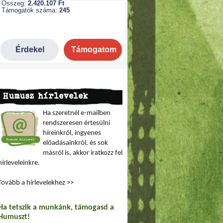
Humusz hírlevelek
Ha szeretnél e-mailben
rendszeresen értesülni
híreinkről, ingyenes
előadásainkról, és sok
másról is, akkor iratkozz fel
hírleveleinkre.
Tovább a hírlevelekhez >>
Ha tetszik a munkánk, támogasd a
Humuszt!