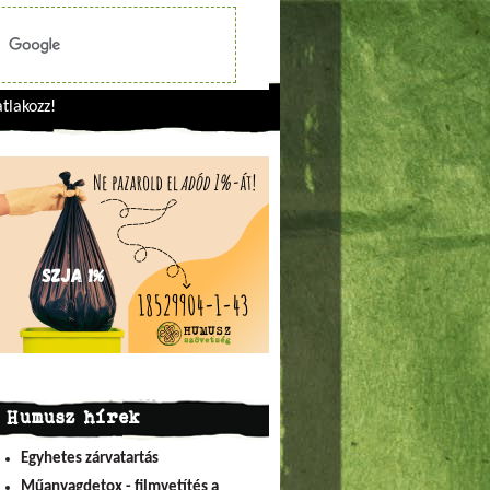
tlakozz!
Humusz hírek
Egyhetes zárvatartás
Műanyagdetox - filmvetítés a