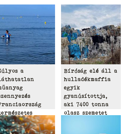
Súlyos a
Bíróság elé áll a
láthatatlan
hulladékmaffia
műanyag
egyik
szennyezés
gyanúsítottja,
Franciaország
aki 7400 tonna
természetes
olasz szemetet
vizeiben
hordott Tamásiba