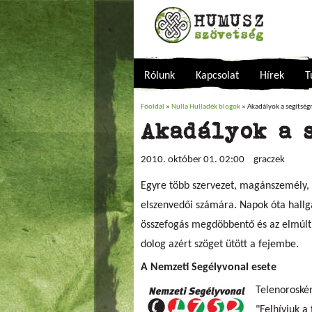
Rólunk
Kapcsolat
Hírek
T
Főoldal
»
Nulla Hulladék blogok
» Akadályok a segítsé
Jelenlegi hely
Akadályok a 
2010. október 01. 02:00
graczek
Egyre több szervezet, magánszemély, 
elszenvedői számára. Napok óta hallg
összefogás megdöbbentő és az elmúlt 
dolog azért szöget ütött a fejembe.
A Nemzeti Segélyvonal esete
Telenoroskén
"Felhívjuk a