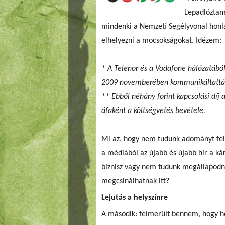
Lepadlóztam
mindenki a Nemzeti Segélyvonal honl
elhelyezni a mocsokságokat. Idézem:
* A Telenor és a Vodafone hálózatából
2009 novemberében kommunikáltattá
** Ebből néhány forint kapcsolási díj a
áfaként a költségvetés bevétele.
Mi az, hogy nem tudunk adományt fela
a médiából az újabb és újabb hír a k
biznisz vagy nem tudunk megállapodni
megcsinálhatnak itt?
Lejutás a helyszínre
A második: felmerült bennem, hogy ho