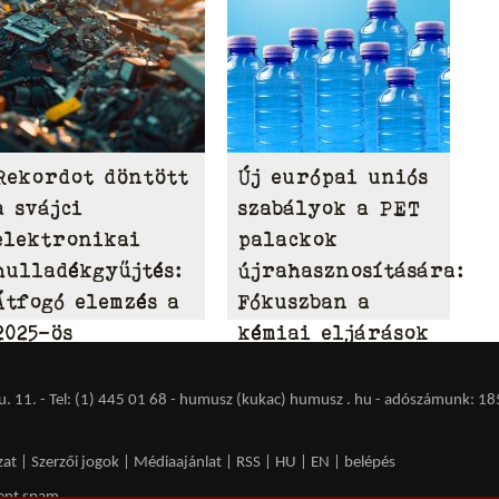
Rekordot döntött
Új európai uniós
a svájci
szabályok a PET
elektronikai
palackok
hulladékgyűjtés:
újrahasznosítására:
Átfogó elemzés a
Fókuszban a
2025-ös
kémiai eljárások
eredményekről
és az
átláthatóság
 11. - Tel: (1) 445 01 68 - humusz (kukac) humusz . hu -
adószámunk: 18
zat
|
Szerzői jogok
|
Médiaajánlat
|
RSS
|
HU
|
EN
|
belépés
ent spam.