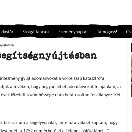
udástár
Szolgáltatások
Eseménynaptár
Támogass!
Csa
gnyújtásban
segítségnyújtásban
intézmény gyűjt adományokat a vörösiszap katasztrófa
atjuk a tévében, hogy hogyan lehet adományokat felajánlani, az
évek közéleti közömbössége után határozottan felvillanyoz. Két
t tárcsáztam a segélyvonalat, mire az a választ kaptam, hogy
 figyelmét, a 1752 nem érhető el a Telenor hálózatából..."