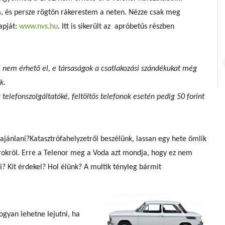
, és persze rögtön rákerestem a neten. Nézze csak meg
apját:
www.nvs.hu
. Itt is sikerült az apróbetűs részben
 nem érhető el, e társaságok a csatlakozási szándékukat még
k.
 telefonszolgáltatóké, feltöltős telefonok esetén pedig 50 forint
jánlani?Katasztrófahelyzetről beszélünk, lassan egy hete ömlik
árokról. Erre a Telenor meg a Voda azt mondja, hogy ez nem
? Kit érdekel? Hol élünk? A multik tényleg bármit
gyan lehetne lejutni, ha