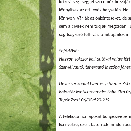
kétkezi segítséggel szeretnék hozzájár
könnyítsek az ott lévők helyzetén. N
könnyen. Várják az önkénteseket, de 
sem a civilek nem tudják megoldani. 
segítségkérő felhívás, amit ajánlok m
Sofőrködés
Nagyon sokszor kell autóval valamiért
Személyautó, teherautó is szóba jöhet
Devecser kontaktszemély: Szente Rób
Kolontár kontaktszemély: Soha Zita 0
Topár Zsolt 06/30/520-2291
A telekocsi honlapokat böngészve sem 
környékre, ezért bátorítok minden autó