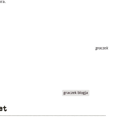
kra.
graczek
graczek blogja
et