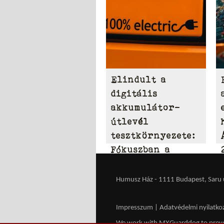
Elindult a
digitális
akkumulátor-
útlevél
tesztkörnyezete:
Fókuszban a
2027-es EU-s
bevezetés
Humusz Ház - 1111 Budapest, Saru u.
Impresszum
|
Adatvédelmi nyilatko
We work with
MXGuarddog
to prev