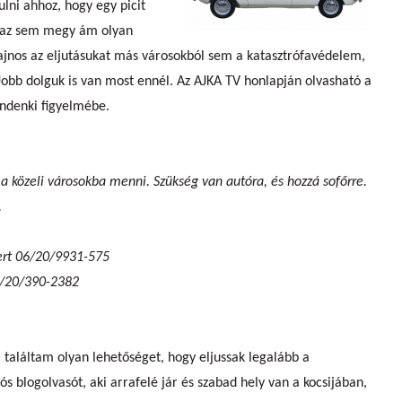
ulni ahhoz, hogy egy picit
o, az sem megy ám olyan
sajnos az eljutásukat más városokból sem a katasztrófavédelem,
Jobb dolguk is van most ennél. Az AJKA TV honlapján olvasható a
indenki figyelmébe.
 a közeli városokba menni. Szükség van autóra, és hozzá sofőrre.
.
ert 06/20/9931-575
6/20/390-2382
találtam olyan lehetőséget, hogy eljussak legalább a
s blogolvasót, aki arrafelé jár és szabad hely van a kocsijában,