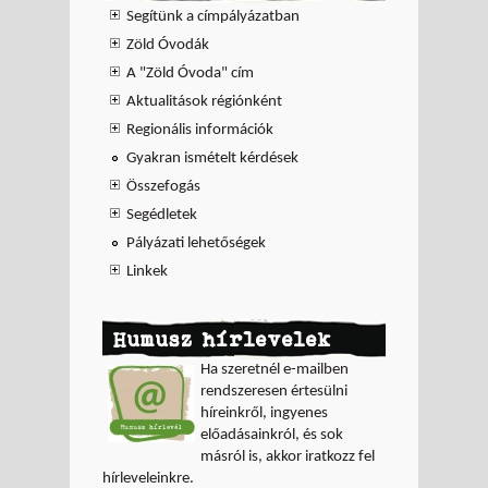
Segítünk a címpályázatban
Zöld Óvodák
A "Zöld Óvoda" cím
Aktualitások régiónként
Regionális információk
Gyakran ismételt kérdések
Összefogás
Segédletek
Pályázati lehetőségek
Linkek
Humusz hírlevelek
Ha szeretnél e-mailben
rendszeresen értesülni
híreinkről, ingyenes
előadásainkról, és sok
másról is, akkor iratkozz fel
hírleveleinkre.