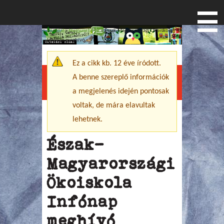
Főoldal
»
Humusz hírek
» Észak-Magyarországi Ökoiskola
Jelenlegi hely
Infónap meghívó
Ez a cikk kb. 12 éve íródott.
Figyelmeztető üzenet
A benne szereplő információk
Menu
a megjelenés idején pontosak
voltak, de mára elavultak
lehetnek.
Észak-
Magyarországi
Ökoiskola
Infónap
meghívó