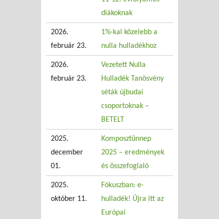
diákoknak
2026.
1%-kal közelebb a
február 23.
nulla hulladékhoz
2026.
Vezetett Nulla
február 23.
Hulladék Tanösvény
séták újbudai
csoportoknak –
BETELT
2025.
Komposztünnep
december
2025 – eredmények
01.
és összefoglaló
2025.
Fókuszban: e-
október 11.
hulladék! Újra itt az
Európai