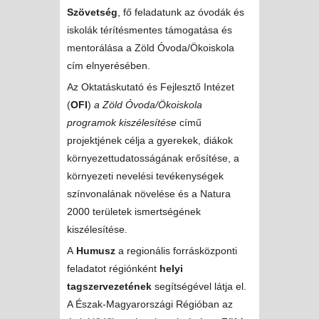
Szövetség
, fő feladatunk az óvodák és
iskolák térítésmentes támogatása és
mentorálása a Zöld Óvoda/Ökoiskola
cím elnyerésében.
Az Oktatáskutató és Fejlesztő Intézet
(
OFI
)
a Zöld Óvoda/Ökoiskola
programok kiszélesítése
című
projektjének célja a gyerekek, diákok
környezettudatosságának erősítése, a
környezeti nevelési tevékenységek
színvonalának növelése és a Natura
2000 területek ismertségének
kiszélesítése.
A
Humusz
a regionális forrásközponti
feladatot régiónként
helyi
tagszervezetének
segítségével látja el.
A Észak-Magyarországi Régióban az