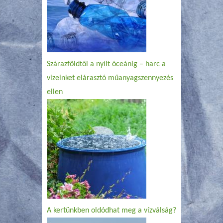
Szárazföldtől a nyílt óceánig – harc a
vizeinket elárasztó műanyagszennyezés
ellen
A kertünkben oldódhat meg a vízválság?