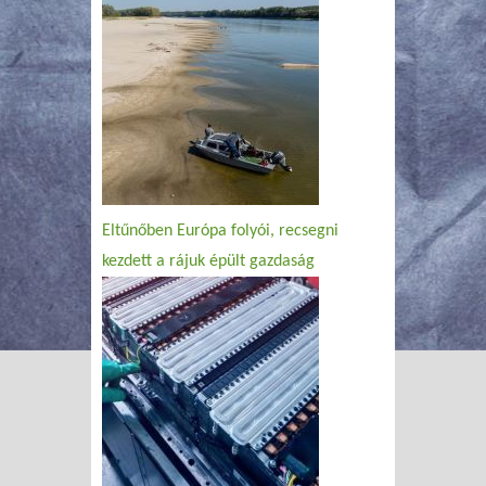
Eltűnőben Európa folyói, recsegni
kezdett a rájuk épült gazdaság