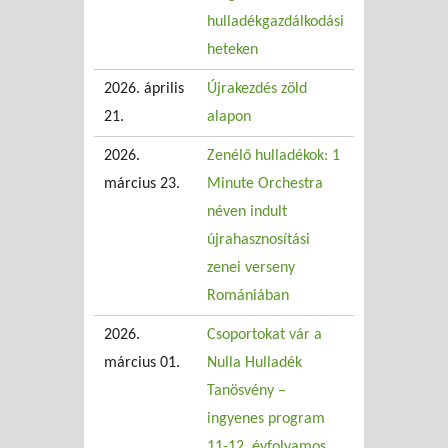
hulladékgazdálkodási
heteken
2026. április
Újrakezdés zöld
21.
alapon
2026.
Zenélő hulladékok: 1
március 23.
Minute Orchestra
néven indult
újrahasznosítási
zenei verseny
Romániában
2026.
Csoportokat vár a
március 01.
Nulla Hulladék
Tanösvény –
ingyenes program
11-12. évfolyamos