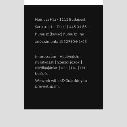
Humusz Ház - 1111 Budapest,
Saru u. 11. - Tel: (1) 445 01 68 -
humusz (kukac) humusz . hu -
adószámunk: 18529904-1-43
Impresszum
|
Adatvédelmi
nyilatkozat
|
Szerzői jogok
|
Médiaajánlat
|
RSS
|
HU
|
EN
|
belépés
We work with
MXGuarddog
to
prevent spam.