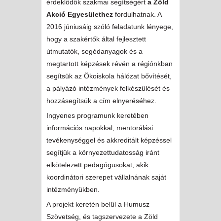
érdeklődők szakmai segítségért
a Zöld
Akció Egyesülethez
fordulhatnak. A
2016 júniusáig szóló feladatunk lényege,
hogy a szakértők által fejlesztett
útmutatók, segédanyagok és a
megtartott képzések révén a régiónkban
segítsük az Ökoiskola hálózat bővítését,
a pályázó intézmények felkészülését és
hozzásegítsük a cím elnyeréséhez.
Ingyenes programunk keretében
információs napokkal, mentorálási
tevékenységgel és akkreditált képzéssel
segítjük a környezettudatosság iránt
elkötelezett pedagógusokat, akik
koordinátori szerepet vállalnának saját
intézményükben.
A projekt keretén belül a Humusz
Szövetség, és tagszervezete a Zöld