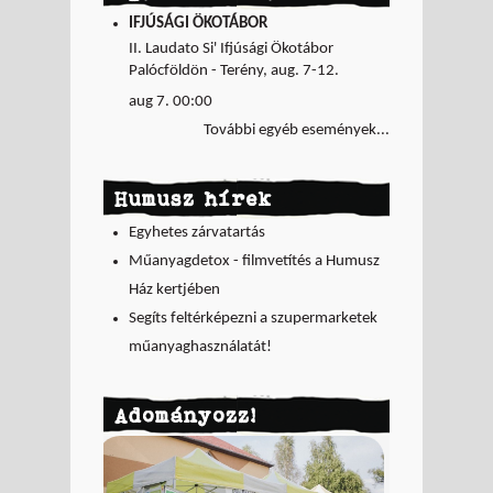
IFJÚSÁGI ÖKOTÁBOR
II. Laudato Si' Ifjúsági Ökotábor
Palócföldön - Terény, aug. 7-12.
aug 7. 00:00
További egyéb események...
Humusz hírek
Egyhetes zárvatartás
Műanyagdetox - filmvetítés a Humusz
Ház kertjében
Segíts feltérképezni a szupermarketek
műanyaghasználatát!
Adományozz!