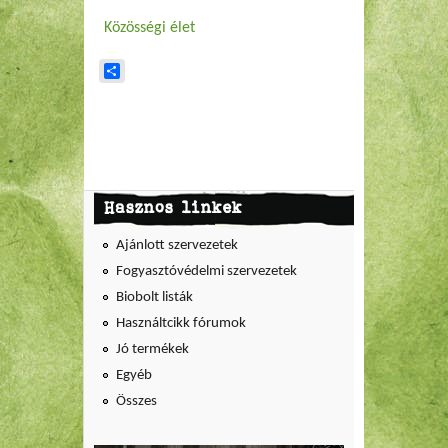
Közösségi élet
Share
Hasznos linkek
Ajánlott szervezetek
Fogyasztóvédelmi szervezetek
Biobolt listák
Használtcikk fórumok
Jó termékek
Egyéb
Összes