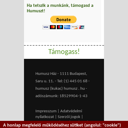
Ha tetszik a munkánk, támogasd a
Humuszt!
Támogass!
Humusz Ház - 1111 Budapest,
Saru u. 11. - Tel: (1) 445 01 68 -
humusz (kukac) humusz . hu -
adószámunk: 18529904-1-43
Impresszum
|
Adatvédelmi
nyilatkozat
|
Szerzői jogok
|
Médiaajánlat
|
RSS
|
HU
|
EN
|
A honlap megfelelő működéséhez sütiket (angolul: "cookie")