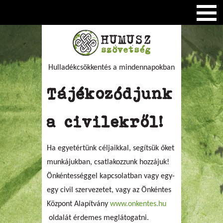
Hulladékcsökkentés a mindennapokban
Tájékozódjunk
a civilekről!
Ha egyetértünk céljaikkal, segítsük őket
munkájukban, csatlakozzunk hozzájuk!
Önkéntességgel kapcsolatban vagy egy-
egy civil szervezetet, vagy az Önkéntes
Központ Alapítvány
www.onkentes.hu
oldalát érdemes meglátogatni.