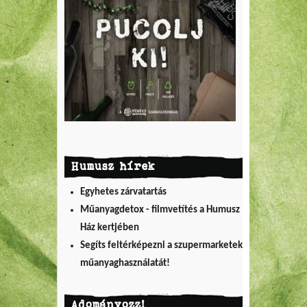
Humusz hírek
Egyhetes zárvatartás
Műanyagdetox - filmvetítés a Humusz
Ház kertjében
Segíts feltérképezni a szupermarketek
műanyaghasználatát!
Adományozz!