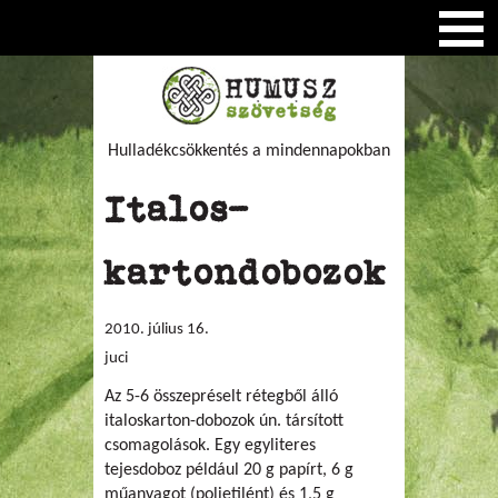
Hulladékcsökkentés a mindennapokban
Italos-
kartondobozok
2010. július 16.
juci
Az 5-6 összepréselt rétegből álló
italoskarton-dobozok ún. társított
csomagolások. Egy egyliteres
tejesdoboz például 20 g papírt, 6 g
műanyagot (polietilént) és 1,5 g