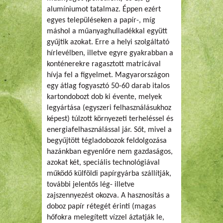
alumíniumot tatalmaz. Éppen ezért
egyes településeken a papír-, míg
máshol a műanyaghulladékkal együtt
gyűjtik azokat. Erre a helyi szolgáltató
hírlevélben, illetve egyre gyakrabban a
konténerekre ragasztott matricával
hívja fel a figyelmet. Magyarországon
egy átlag fogyasztó 50-60 darab italos
kartondobozt dob ki évente, melyek
legyártása (egyszeri felhasználásukhoz
képest) túlzott környezeti terheléssel és
energiafelhasználással jár. Sőt, mivel a
begyűjtött tégladobozok feldolgozása
hazánkban egyenlőre nem gazdaságos,
azokat két, speciális technológiával
működő külföldi papírgyárba szállítják,
további jelentős lég- illetve
zajszennyezést okozva. A hasznosítás a
doboz papír rétegét érinti (magas
hőfokra melegített vízzel áztatják le,