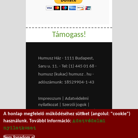
Támogass!
Humusz Ház - 1111 Budapest,
Saru u. 11. - Tel: (1) 445 01 68 -
humusz (kukac) humusz . hu -
adószámunk: 18529904-1-43
Impresszum
|
Adatvédelmi
nyilatkozat
|
Szerzői jogok
|
Médiaajánlat
|
RSS
|
HU
|
EN
|
A honlap megfelelő működéséhez sütiket (angolul: "cookie")
belépés
Adatvédelmi
használunk. További információ:
We work with
MXGuarddog
to
nyilatkozat
prevent spam.
Nem fogadom el