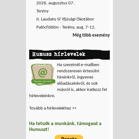
2026. augusztus 07.
Terény
II. Laudato Si' Ifjúsági Ökotábor
Palócföldön - Terény, aug. 7-12.
Még több esemény
Humusz hírlevelek
Ha szeretnél e-mailben
rendszeresen értesülni
híreinkről, ingyenes
előadásainkról, és sok
másról is, akkor iratkozz fel
hírleveleinkre.
Tovább a hírlevelekhez >>
Ha tetszik a munkánk, támogasd a
Humuszt!