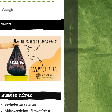
tlakozz!
Humusz hírek
Egyhetes zárvatartás
Műanyagdetox - filmvetítés a