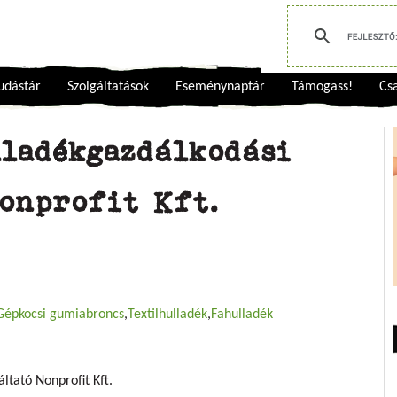
udástár
Szolgáltatások
Eseménynaptár
Támogass!
Csa
lladékgazdálkodási
Nonprofit Kft.
Gépkocsi gumiabroncs
Textilhulladék
Fahulladék
ltató Nonprofit Kft.