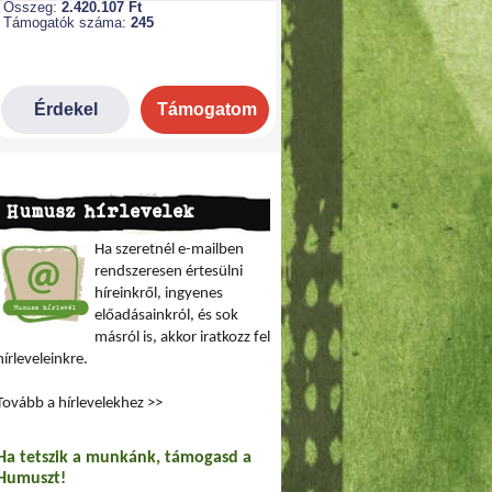
Humusz hírlevelek
Ha szeretnél e-mailben
rendszeresen értesülni
híreinkről, ingyenes
előadásainkról, és sok
másról is, akkor iratkozz fel
hírleveleinkre.
Tovább a hírlevelekhez >>
Ha tetszik a munkánk, támogasd a
Humuszt!