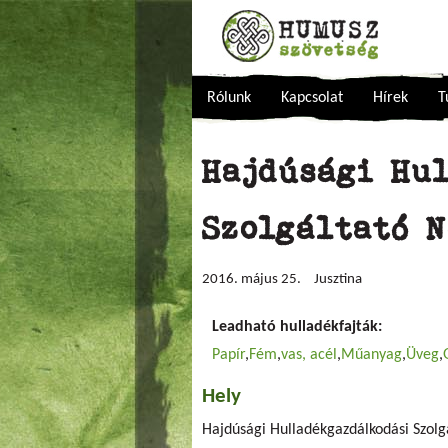
Rólunk
Kapcsolat
Hírek
T
Hajdúsági Hu
Szolgáltató 
2016. május 25.
Jusztina
Leadható hulladékfajták:
Papír
Fém
vas, acél
Műanyag
Üveg
Hely
Hajdúsági Hulladékgazdálkodási Szolgá