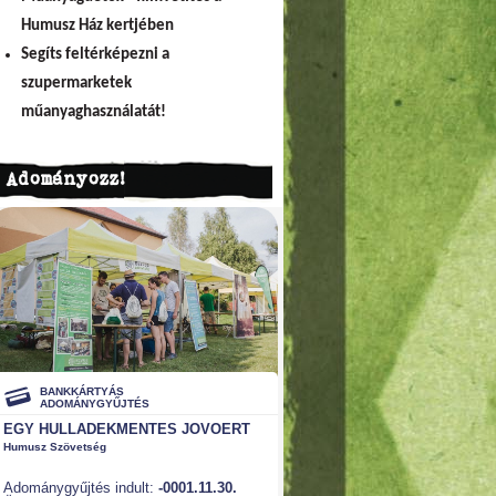
Humusz Ház kertjében
Segíts feltérképezni a
szupermarketek
műanyaghasználatát!
Adományozz!