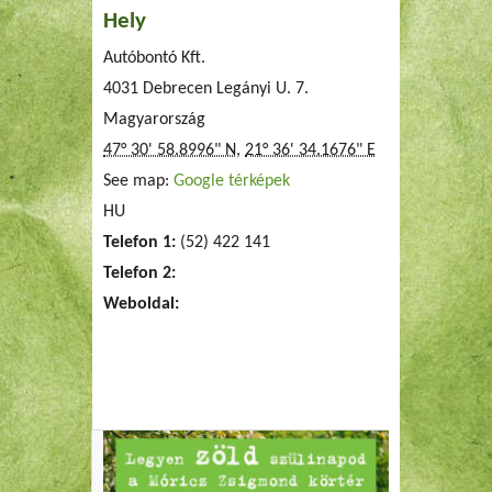
Hely
Autóbontó Kft.
4031 Debrecen Legányi U. 7.
Magyarország
47° 30' 58.8996" N
,
21° 36' 34.1676" E
See map:
Google térképek
HU
Telefon 1:
(52) 422 141
Telefon 2:
Weboldal: