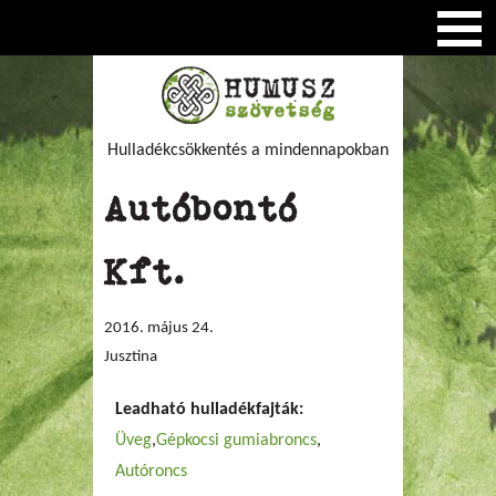
Hulladékcsökkentés a mindennapokban
Autóbontó
Kft.
2016. május 24.
Jusztina
Leadható hulladékfajták:
Üveg
Gépkocsi gumiabroncs
Autóroncs