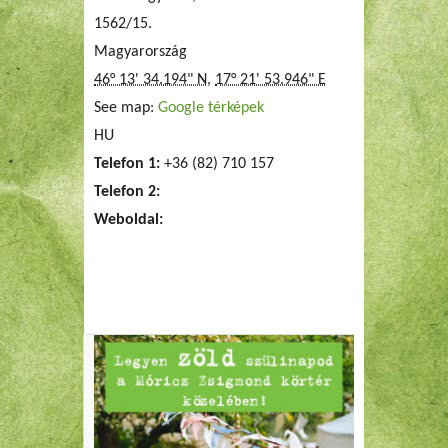
1562/15.
Magyarország
46° 13' 34.194" N
,
17° 21' 53.946" E
See map:
Google térképek
HU
Telefon 1:
+36 (82) 710 157
Telefon 2:
Weboldal: