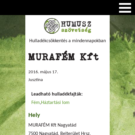
Hulladékcsökkentés a mindennapokban
MURAFÉM Kft
2016. május 17.
Jusztina
Leadható hulladékfajták:
Fém
Háztartási lom
Hely
MURAFÉM Kft Nagyatád
7500 Nagyatád, Belterület Hrsz.