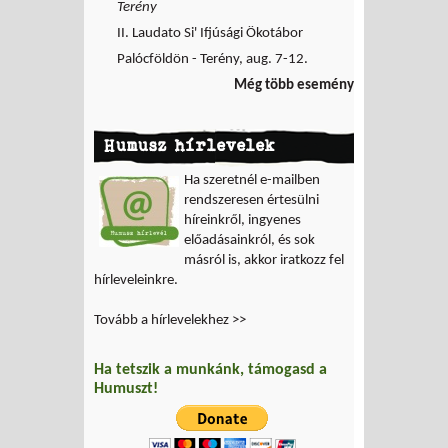
Terény
II. Laudato Si' Ifjúsági Ökotábor
Palócföldön - Terény, aug. 7-12.
Még több esemény
Humusz hírlevelek
Ha szeretnél e-mailben
rendszeresen értesülni
híreinkről, ingyenes
előadásainkról, és sok
másról is, akkor iratkozz fel
hírleveleinkre.
Tovább a hírlevelekhez >>
Ha tetszik a munkánk, támogasd a
Humuszt!