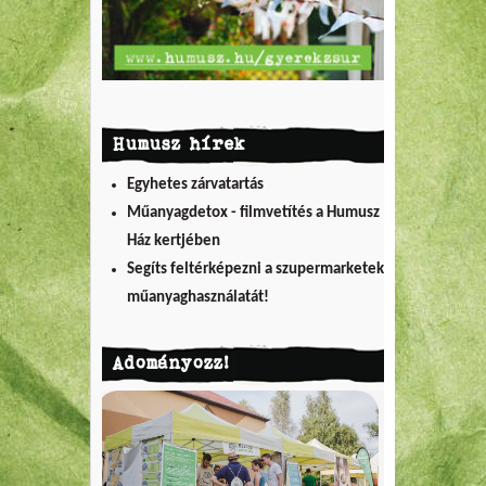
Humusz hírek
Egyhetes zárvatartás
Műanyagdetox - filmvetítés a Humusz
Ház kertjében
Segíts feltérképezni a szupermarketek
műanyaghasználatát!
Adományozz!