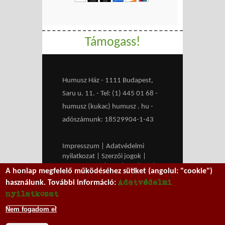
Támogass!
Humusz Ház - 1111 Budapest,
Saru u. 11. - Tel: (1) 445 01 68 -
humusz (kukac) humusz . hu -
adószámunk: 18529904-1-43
Impresszum
|
Adatvédelmi
nyilatkozat
|
Szerzői jogok
|
Médiaajánlat
|
RSS
|
HU
|
EN
|
A honlap megfelelő működéséhez sütiket (angolul: "cookie")
belépés
Adatvédelmi
használunk. További információ:
We work with
MXGuarddog
to
nyilatkozat
prevent spam.
Nem fogadom el