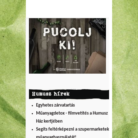
Humusz hírek
Egyhetes zárvatartás
Műanyagdetox - filmvetítés a Humusz
Ház kertjében
Segíts feltérképezni a szupermarketek
műanyaghasználatát!