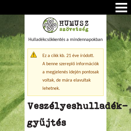
Hulladékcsökkentés a mindennapokban
Figyelmeztető üzenet
Ez a cikk kb. 21 éve íródott.
A benne szereplő információk
a megjelenés idején pontosak
voltak, de mára elavultak
lehetnek.
Veszélyeshulladék-
gyűjtés