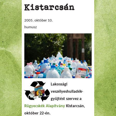
Kistarcsán
2005. október 10.
humusz
Lakossági
veszélyeshulladék-
gyûjtést
szervez a
Rügyecskék Alapítvány
Kistarcsán
,
október 22-én.