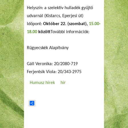
Helyszín: a szelektív hulladék gyűjtő
udvarnál (Kistarcs, Eperjesi út)
Időpont:
Október 22. (szombat),
15.00-
18.00
között
További információk:
Rügyecskék Alapítvány
Gáll Veronika: 20/2080-719
Ferjentsik Viola: 20/343-2975
Humusz hírek
hír
Share