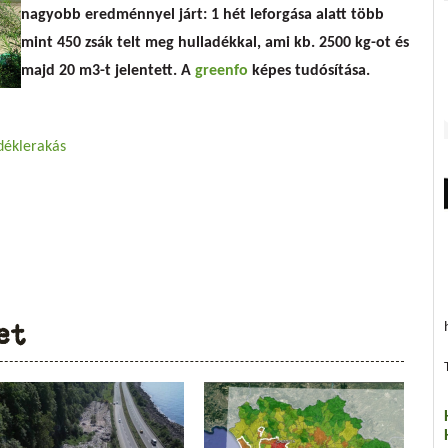
nagyobb eredménnyel járt:
1 hét leforgása alatt több
mint 450 zsák telt meg hulladékkal, ami kb. 2500 kg-ot és
majd 20 m3-t jelentett
. A
greenfo
képes tudósítása.
adéklerakás
et