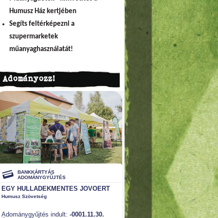
Humusz Ház kertjében
Segíts feltérképezni a
szupermarketek
műanyaghasználatát!
Adományozz!