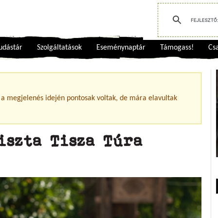
udástár
Szolgáltatások
Eseménynaptár
Támogass!
Csa
 a megjelenés idején pontosak voltak, de mára elavultak
iszta Tisza Túra