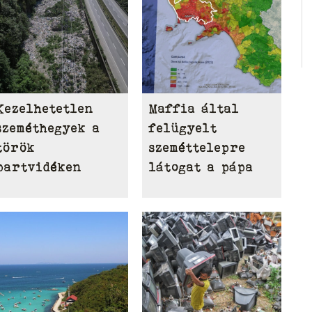
Kezelhetetlen
Maffia által
szeméthegyek a
felügyelt
török
szeméttelepre
partvidéken
látogat a pápa