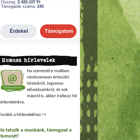
Humusz hírlevelek
Ha szeretnél e-mailben
rendszeresen értesülni
híreinkről, ingyenes
előadásainkról, és sok
másról is, akkor iratkozz fel
hírleveleinkre.
Tovább a hírlevelekhez >>
Ha tetszik a munkánk, támogasd a
Humuszt!