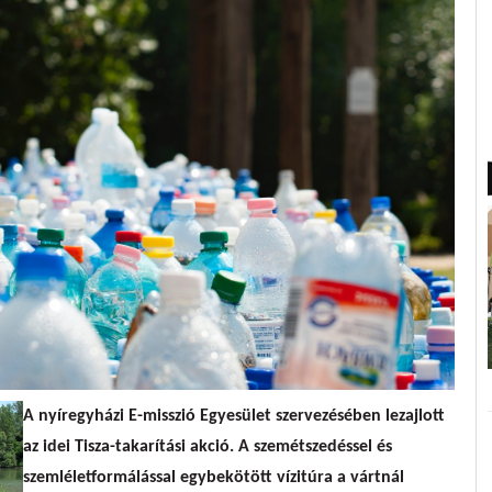
A nyíregyházi
E-misszió Egyesület szervezésében lezajlott
az idei Tisza-takarítási akció
. A szemétszedéssel és
szemléletformálással egybekötött vízitúra a vártnál