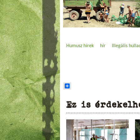
Humusz hírek
hír
Illegális hull
Share
Ez is érdekelh