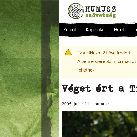
Rólunk
Kapcsolat
Hírek
T
Figyelmeztető üzenet
Ez a cikk kb. 21 éve íródott.
A benne szereplő információk
lehetnek.
Véget ért a T
2005. július 11.
humusz