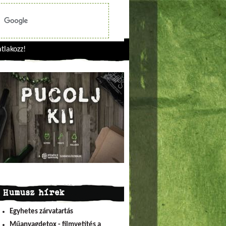
tlakozz!
Humusz hírek
Egyhetes zárvatartás
Műanyagdetox - filmvetítés a