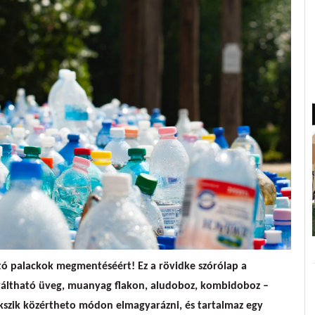
ó palackok megmentéséért! Ez a rövidke szórólap a
aváltható üveg, muanyag flakon, aludoboz, kombidoboz –
ekszik közértheto módon elmagyarázni, és tartalmaz egy