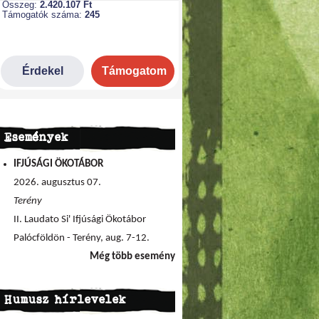
Események
IFJÚSÁGI ÖKOTÁBOR
2026. augusztus 07.
Terény
II. Laudato Si' Ifjúsági Ökotábor
Palócföldön - Terény, aug. 7-12.
Még több esemény
Humusz hírlevelek