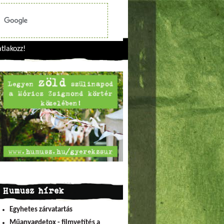
tlakozz!
Humusz hírek
Egyhetes zárvatartás
Műanyagdetox - filmvetítés a