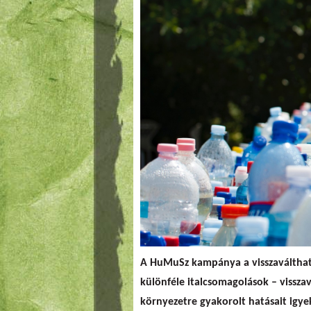
A HuMuSz kampánya a visszaválthat
különféle italcsomagolások – vissz
környezetre gyakorolt hatásait igy