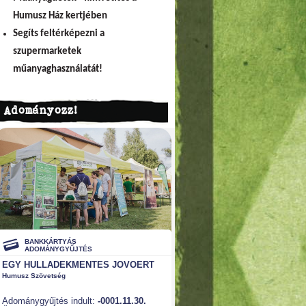
Humusz Ház kertjében
Segíts feltérképezni a
szupermarketek
műanyaghasználatát!
Adományozz!