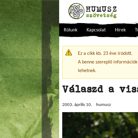
Rólunk
Kapcsolat
Hírek
T
Figyelmeztető üzenet
Ez a cikk kb. 23 éve íródott.
A benne szereplő információk
lehetnek.
Válaszd a vis
2003. április 10.
humusz