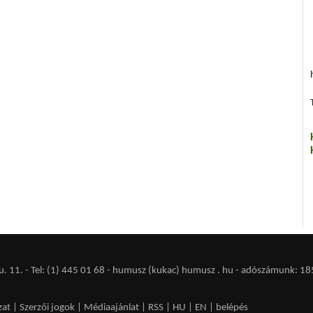
 11. - Tel: (1) 445 01 68 - humusz (kukac) humusz . hu -
adószámunk: 18
zat
|
Szerzői jogok
|
Médiaajánlat
|
RSS
|
HU
|
EN
|
belépés