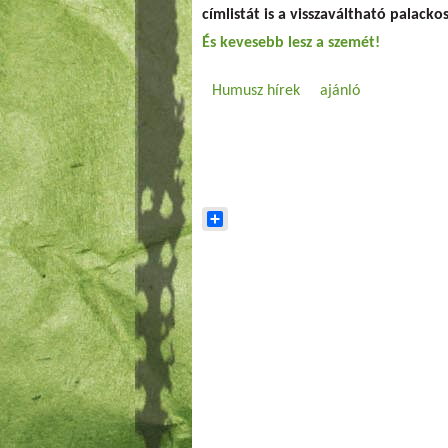
címlistát is a visszaváltható palack
És kevesebb lesz a szemét!
Humusz hírek
ajánló
Share