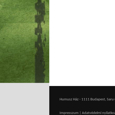
Humusz Ház - 1111 Budapest, Saru u.
Impresszum
|
Adatvédelmi nyilatko