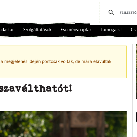
udástár
Szolgáltatások
Eseménynaptár
Támogass!
Csa
 a megjelenés idején pontosak voltak, de mára elavultak
szaválthatót!