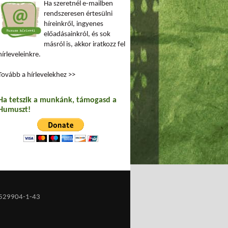
Ha szeretnél e-mailben
rendszeresen értesülni
híreinkről, ingyenes
előadásainkról, és sok
másról is, akkor iratkozz fel
hírleveleinkre.
Tovább a hírlevelekhez >>
Ha tetszik a munkánk, támogasd a
Humuszt!
529904-1-43