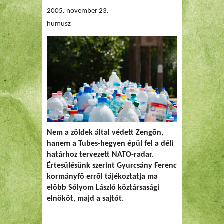
2005. november 23.
humusz
Nem a zöldek által védett Zengõn,
hanem a Tubes-hegyen épül fel a déli
határhoz tervezett NATO-radar.
Értesülésünk szerint Gyurcsány Ferenc
kormányfõ errõl tájékoztatja ma
elõbb Sólyom László köztársasági
elnököt, majd a sajtót.