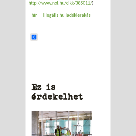
http://www.nol.hu/cikk/385011/
)
hír
Illegális hulladéklerakás
Share
Ez is
érdekelhet