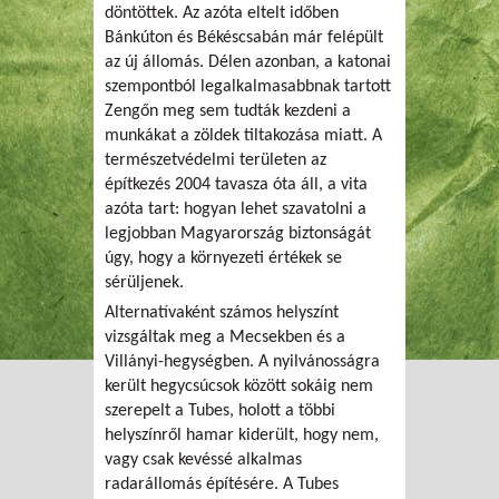
döntöttek. Az azóta eltelt időben
Bánkúton és Békéscsabán már felépült
az új állomás. Délen azonban, a katonai
szempontból legalkalmasabbnak tartott
Zengőn meg sem tudták kezdeni a
munkákat a zöldek tiltakozása miatt. A
természetvédelmi területen az
építkezés 2004 tavasza óta áll, a vita
azóta tart: hogyan lehet szavatolni a
legjobban Magyarország biztonságát
úgy, hogy a környezeti értékek se
sérüljenek.
Alternatívaként számos helyszínt
vizsgáltak meg a Mecsekben és a
Villányi-hegységben. A nyilvánosságra
került hegycsúcsok között sokáig nem
szerepelt a Tubes, holott a többi
helyszínről hamar kiderült, hogy nem,
vagy csak kevéssé alkalmas
radarállomás építésére. A Tubes