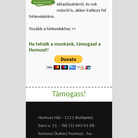
előadásainkról, és sok
másról is, akkor iratkozz fel
hírleveleinkre.
Tovább a hírlevelekhez >>
Ha tetszik a munkánk, támogasd a
Humuszt!
Támogass!
Humusz Ház - 1111 Budapest,
Saru u. 11. - Tel: (1) 445 01 68 -
humusz (kukac) humusz . hu -