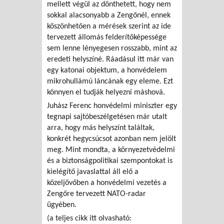
mellett végül az dönthetett, hogy nem
sokkal alacsonyabb a Zengőnél, ennek
köszönhetően a mérések szerint az ide
tervezett állomás felderítőképessége
sem lenne lényegesen rosszabb, mint az
eredeti helyszíné. Ráadásul itt már van
egy katonai objektum, a honvédelem
mikrohullámú láncának egy eleme. Ezt
könnyen el tudják helyezni máshová.
Juhász Ferenc honvédelmi miniszter egy
tegnapi sajtóbeszélgetésen már utalt
arra, hogy más helyszínt találtak,
konkrét hegycsúcsot azonban nem jelölt
meg. Mint mondta, a környezetvédelmi
és a biztonságpolitikai szempontokat is
kielégítő javaslattal áll elő a
közeljövőben a honvédelmi vezetés a
Zengőre tervezett NATO-radar
ügyében.
(a teljes cikk itt olvasható: