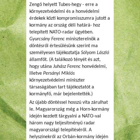
Zengő helyett Tubes-hegy - erre a
környezetvédelmi és a honvédelmi
érdekek közti kompromisszumra jutott
a
kormány az ország déli határá-
hoz
telepített NATO-radar ügyében.
Gyurcsány Ferenc
miniszterelnök a
döntésről értesülésünk szerint ma
személyesen tájékoztatja
Sólyom László
államfőt. (A találkozó tényét és azt,
hogy utána
Juhász Ferenc
honvédelmi,
illetve
Persányi Miklós
környezetvédelmi miniszter
társaságában tart tájékoztatót a
kormányfő, már bejelentették.)
Az újabb döntéssel hosszú vita zárulhat
le. Magyarország még a Horn-kormány
idején kezdett tárgyalni a NATO-val
három nagy teljesítményű radar
magyarországi telepítéséről. A
helyszínekről az Orbán-kormány idején