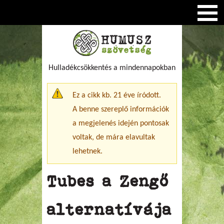
Hulladékcsökkentés a mindennapokban
Figyelmeztető üzenet
Ez a cikk kb. 21 éve íródott.
A benne szereplő információk
a megjelenés idején pontosak
voltak, de mára elavultak
lehetnek.
Tubes a Zengő
alternatívája