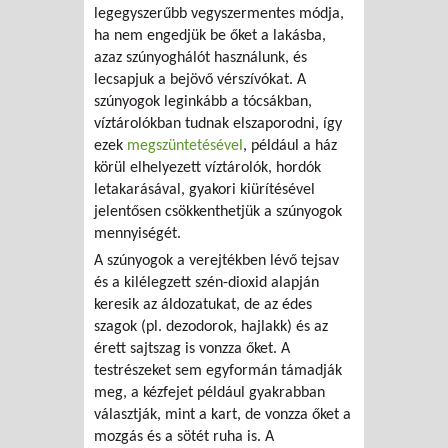
legegyszerűbb vegyszermentes módja,
ha nem engedjük be őket a lakásba,
azaz szúnyoghálót használunk, és
lecsapjuk a bejövő vérszívókat. A
szúnyogok leginkább a tócsákban,
víztárolókban tudnak elszaporodni, így
ezek
megszüntetésével
, például a ház
körül elhelyezett víztárolók, hordók
letakarásával, gyakori kiürítésével
jelentősen csökkenthetjük a szúnyogok
mennyiségét.
A szúnyogok a verejtékben lévő tejsav
és a kilélegzett szén-dioxid alapján
keresik az áldozatukat, de az édes
szagok (pl. dezodorok, hajlakk) és az
érett sajtszag is vonzza őket. A
testrészeket sem egyformán támadják
meg, a kézfejet például gyakrabban
választják, mint a kart, de vonzza őket a
mozgás és a sötét ruha is. A