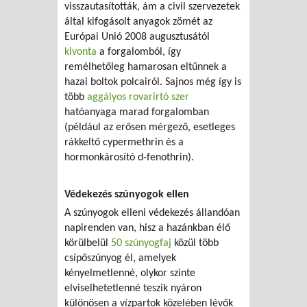
visszautasították, ám a civil szervezetek
által kifogásolt anyagok zömét az
Európai Unió 2008 augusztusától
kivonta
a forgalomból, így
remélhetőleg hamarosan eltűnnek a
hazai boltok polcairól. Sajnos még így is
több
aggályos rovarirtó szer
hatóanyaga marad forgalomban
(például az erősen mérgező, esetleges
rákkeltő cypermethrin és a
hormonkárosító d-fenothrin).
Védekezés szúnyogok ellen
A szúnyogok elleni védekezés állandóan
napirenden van, hisz a hazánkban élő
körülbelül
50 szúnyogfaj
közül több
csípőszúnyog él, amelyek
kényelmetlenné, olykor szinte
elviselhetetlenné teszik nyáron
különösen a vízpartok közelében lévők