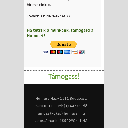
hírleveleinkre.
Tovább a hírlevelekhez >>
Ha tetszik a munkánk, támogasd a
Humuszt!
Támogass!
Humusz Ház - 1111 Budapest,
Saru u. 11. - Tel: (1) 445 01 68 -
humusz (kukac) humusz . hu -
adószámunk: 18529904-1-43