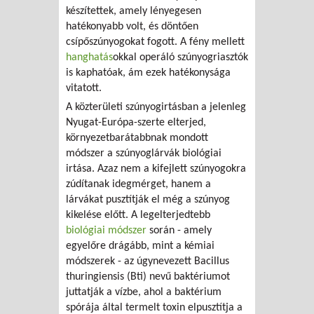
készítettek, amely lényegesen
hatékonyabb volt, és döntően
csípőszúnyogokat fogott. A fény mellett
hanghatás
okkal operáló szúnyogriasztók
is kaphatóak, ám ezek hatékonysága
vitatott.
A közterületi szúnyogirtásban a jelenleg
Nyugat-Európa-szerte elterjed,
környezetbarátabbnak mondott
módszer a szúnyoglárvák biológiai
irtása. Azaz nem a kifejlett szúnyogokra
zúdítanak idegmérget, hanem a
lárvákat pusztítják el még a szúnyog
kikelése előtt. A legelterjedtebb
biológiai módszer
során - amely
egyelőre drágább, mint a kémiai
módszerek - az úgynevezett Bacillus
thuringiensis (Bti) nevű baktériumot
juttatják a vízbe, ahol a baktérium
spórája által termelt toxin elpusztítja a