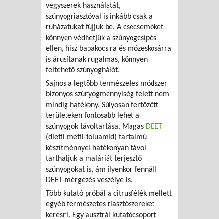
vegyszerek használatát,
szúnyogriasztóval is inkább csak a
ruházatukat fújjuk be. A csecsemőket
könnyen védhetjük a szúnyogcsípés
ellen, hisz babakocsira és mózeskosárra
is árusítanak rugalmas, könnyen
feltehető szúnyoghálót.
Sajnos a legtöbb természetes módszer
bizonyos szúnyogmennyiség felett nem
mindig hatékony. Súlyosan fertőzött
területeken fontosabb lehet a
szúnyogok távoltartása. Magas
DEET
(dietil-metil-toluamid) tartalmú
készítménnyel hatékonyan távol
tarthatjuk a maláriát terjesztő
szúnyogokat is, ám ilyenkor fennáll
DEET-mérgezés veszélye is.
Több kutató próbál a citrusfélék mellett
egyéb természetes riasztószereket
keresni. Egy ausztrál kutatócsoport