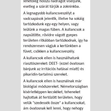
lehetőleg hosszú nadrágot viseljünk,
esetleg a szárát tűrjük a zokninkba.
A legnagyobb kullancsveszélyt a
vadcsapások jelentik, illetve ha sokáig
tartózkodunk egy-egy helyen, vagy
leülünk a magas fűben. A kullancsok a
napsütötte, rövidre vágott gyepes
területen ritkábban tartózkodnak, így ha
rendszeresen vágjuk a kertünkben a
füvet, csökken a kullancsveszély.
A kullancsok ellen is használhatunk
riasztószereket: DEET- (ezzel óvatosan
bánjunk az irritációs hatásai miatt) és
pikaridin-tartalmú szereket.
A kullancsok ellen is használnak már
biológiai módszereket. Németországban
kísérletképpen kecskéket, teheneket
hajtottak át fertőzött területen, hogy
velük "szedessék össze" a kullancsokat,
ám óvatosnak kell lenni, hogy nehogy