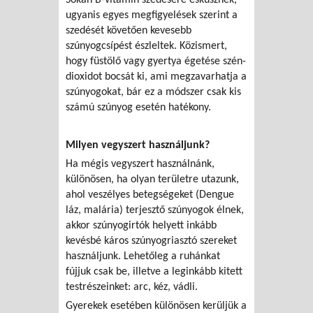
ugyanis egyes megfigyelések szerint a
szedését követően kevesebb
szúnyogcsípést észleltek. Közismert,
hogy füstölő vagy gyertya égetése szén-
dioxidot bocsát ki, ami megzavarhatja a
szúnyogokat, bár ez a módszer csak kis
számú szúnyog esetén hatékony.
Milyen vegyszert használjunk?
Ha mégis vegyszert használnánk,
különösen, ha olyan területre utazunk,
ahol veszélyes betegségeket (Dengue
láz, malária) terjesztő szúnyogok élnek,
akkor szúnyogirtók helyett inkább
kevésbé káros szúnyogriasztó szereket
használjunk. Lehetőleg a ruhánkat
fújjuk csak be, illetve a leginkább kitett
testrészeinket: arc, kéz, vádli.
Gyerekek esetében különösen kerüljük a