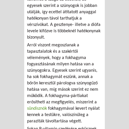
egyesek szerint a szúnyogok is jobban
utálják, így ecettel átitatott anyaggal
hatékonyan távol tarthatjuk a
vérszívókat. A gesztenye- illetve a diófa
levele kifőzve is többeknél hatékonynak
bizonyult.
Arról viszont megoszlanak a
tapasztalatok és a szakértői
vélemények, hogy a fokhagyma
fogyasztásának milyen hatása van a
szúnyogokra. Egyesek szerint ugyanis,
ha sok fokhagymát eszünk, annak a
bőrön keresztül párologva szúnyogűző
hatása van, míg mások szerint ez nem
működik. A fokhagyma-pártiakat
erősítheti az megfigyelés, miszerint a
sündisznók
fokhagymával kevert nyálat
kennek a testükre, valószínűleg a
paraziták távoltartása végett.
Sokan B-vitamin szedésére esküsznek,