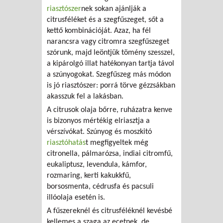
riasztószer
nek sokan ajánlják a
citrusféléket és a szegfűszeget, sőt a
kettő kombinációját. Azaz, ha fél
narancsra vagy citromra szegfűszeget
szórunk, majd leöntjük tömény szesszel,
a kipárolgó illat hatékonyan tartja távol
a szúnyogokat. Szegfűszeg más módon
is jó riasztószer: porrá törve gézzsákban
akasszuk fel a lakásban.
A citrusok olaja bőrre, ruházatra kenve
is bizonyos mértékig elriasztja a
vérszívókat. Szúnyog és moszkitó
riasztóhatás
t megfigyeltek még
citronella, pálmarózsa, indiai citromfű,
eukaliptusz, levendula, kámfor,
rozmaring, kerti kakukkfű,
borsosmenta, cédrusfa és pacsuli
illóolaja esetén is.
A fűszereknél és citrusféléknél kevésbé
kellemes a szaga az ecetnek, de