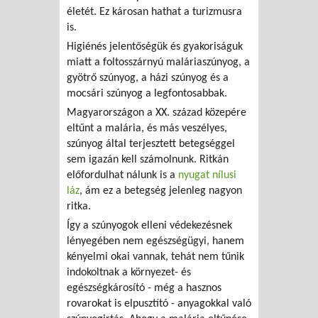
életét. Ez károsan hathat a turizmusra
is.
Higiénés jelentőségük és gyakoriságuk
miatt a foltosszárnyú maláriaszúnyog, a
gyötrő szúnyog, a házi szúnyog és a
mocsári szúnyog a legfontosabbak.
Magyarországon a XX. század közepére
eltűnt a malária, és más veszélyes,
szúnyog által terjesztett betegséggel
sem igazán kell számolnunk. Ritkán
előfordulhat nálunk is a
nyugat nílusi
láz
, ám ez a betegség jelenleg nagyon
ritka.
Így a szúnyogok elleni védekezésnek
lényegében nem egészségügyi, hanem
kényelmi okai vannak, tehát nem tűnik
indokoltnak a környezet- és
egészségkárosító - még a hasznos
rovarokat is elpusztító - anyagokkal való