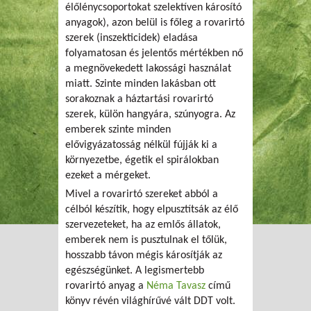
élőlénycsoportokat szelektíven károsító
anyagok), azon belül is főleg a rovarirtó
szerek (inszekticidek) eladása
folyamatosan és jelentős mértékben nő
a megnövekedett lakossági használat
miatt. Szinte minden lakásban ott
sorakoznak a háztartási rovarirtó
szerek, külön hangyára, szúnyogra. Az
emberek szinte minden
elővigyázatosság nélkül fújják ki a
környezetbe, égetik el spirálokban
ezeket a mérgeket.
Mivel a rovarirtó szereket abból a
célból készítik, hogy elpusztítsák az élő
szervezeteket, ha az emlős állatok,
emberek nem is pusztulnak el tőlük,
hosszabb távon mégis károsítják az
egészségünket. A legismertebb
rovarirtó anyag a
Néma Tavasz
című
könyv révén világhírűvé vált DDT volt.