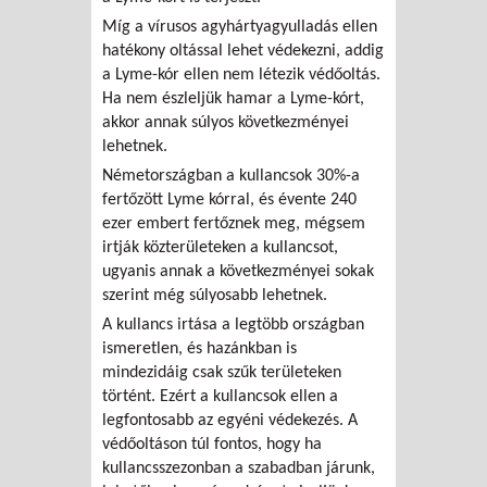
Míg a vírusos agyhártyagyulladás ellen
hatékony oltással lehet védekezni, addig
a Lyme-kór ellen nem létezik védőoltás.
Ha nem észleljük hamar a Lyme-kórt,
akkor annak súlyos következményei
lehetnek.
Németországban a kullancsok 30%-a
fertőzött Lyme kórral, és évente 240
ezer embert fertőznek meg, mégsem
irtják közterületeken a kullancsot,
ugyanis annak a következményei sokak
szerint még súlyosabb lehetnek.
A kullancs irtása a legtöbb országban
ismeretlen, és hazánkban is
mindezidáig csak szűk területeken
történt. Ezért a kullancsok ellen a
legfontosabb az egyéni védekezés. A
védőoltáson túl fontos, hogy ha
kullancsszezonban a szabadban járunk,