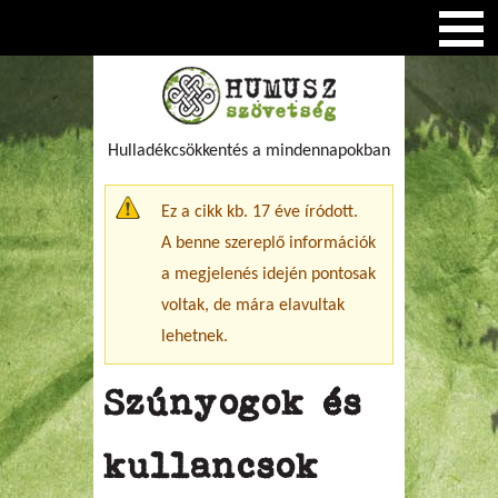
Hulladékcsökkentés a mindennapokban
Figyelmeztető üzenet
Ez a cikk kb. 17 éve íródott.
A benne szereplő információk
a megjelenés idején pontosak
voltak, de mára elavultak
lehetnek.
Szúnyogok és
kullancsok