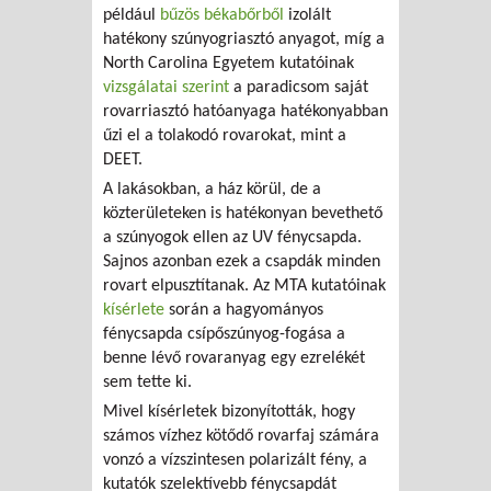
például
bűzös békabőrből
izolált
hatékony szúnyogriasztó anyagot, míg a
North Carolina Egyetem kutatóinak
vizsgálatai szerint
a paradicsom saját
rovarriasztó hatóanyaga hatékonyabban
űzi el a tolakodó rovarokat, mint a
DEET.
A lakásokban, a ház körül, de a
közterületeken is hatékonyan bevethető
a szúnyogok ellen az UV fénycsapda.
Sajnos azonban ezek a csapdák minden
rovart elpusztítanak. Az MTA kutatóinak
kísérlete
során a hagyományos
fénycsapda csípőszúnyog-fogása a
benne lévő rovaranyag egy ezrelékét
sem tette ki.
Mivel kísérletek bizonyították, hogy
számos vízhez kötődő rovarfaj számára
vonzó a vízszintesen polarizált fény, a
kutatók szelektívebb fénycsapdát