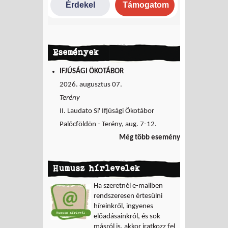
Események
IFJÚSÁGI ÖKOTÁBOR
2026. augusztus 07.
Terény
II. Laudato Si' Ifjúsági Ökotábor
Palócföldön - Terény, aug. 7-12.
Még több esemény
Humusz hírlevelek
Ha szeretnél e-mailben
rendszeresen értesülni
híreinkről, ingyenes
előadásainkról, és sok
másról is, akkor iratkozz fel