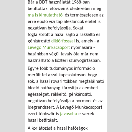
Bár a DDT használatát 1968-ban
betiltották, élővizeink üledékében még
ma is kimutatható
, és természetesen az
erre épülő vízi táplálékláncok életét is
negatívan befolyásolja. Sokat
foglalkozott a hazai sajtó a rákkeltő és
génkárosító
diklórfosszal
is, amely - a
Levegő Munkacsoport
nyomására -
hazánkban végül tavaly óta már nem
használható a köztéri szúnyogirtásban.
Egyre több tudományos információ
merült fel azzal kapcsolatosan, hogy
sok, a hazai rovarirtókban megtalálható
biocid hatóanyag károsítja az emberi
egészséget: rákkeltő, génkárosító,
negatívan befolyásolja a hormon- és az
idegrendszert. A Levegő Munkacsoport
ezért többször is
javasolta
e szerek
hazai betiltását.
A korlátozást a hazai hatóságok