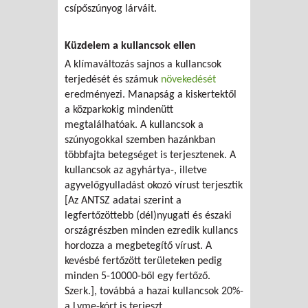
csípőszúnyog lárváit.
Küzdelem a kullancsok ellen
A klímaváltozás sajnos a kullancsok
terjedését és számuk
növekedését
eredményezi. Manapság a kiskertektől
a közparkokig mindenütt
megtalálhatóak. A kullancsok a
szúnyogokkal szemben hazánkban
többfajta betegséget is terjesztenek. A
kullancsok az agyhártya-, illetve
agyvelőgyulladást okozó vírust terjesztik
[Az ANTSZ adatai szerint a
legfertőzöttebb (dél)nyugati és északi
országrészben minden ezredik kullancs
hordozza a megbetegítő vírust. A
kevésbé fertőzött területeken pedig
minden 5-10000-ből egy fertőző.
Szerk.], továbbá a hazai kullancsok 20%-
a Lyme-kórt is terjeszt.