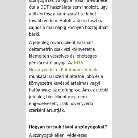
szúnyogirtás. Ahogy a malária eltűnése
óta a DDT használata sem indokolt, úgy
a diklórfosz alkalmazását se lehet
tovább védeni. Holott a diklórfoszhoz
sajnos a mai napig könnyen hozzájuthat
bárki.
A jelenleg rovarölőként használt
deltametrin csak vízi környezetre
kiemelten veszélyes és lehetséges
génkárosító anyag. Az
MTA
Növényvédelmi Kutatóintézetének
munkatársai szerint létezne jobb és a
környezetre kevésbé ártalmas vegyi
hatóanyag: az etofenprox. Ám ez utóbbi
jelenleg biocidként még nem
engedélyezett, csak növényvédő
szerként árusítják.
Hogyan tartsuk távol a szúnyogokat?
A szúnyogok elleni védekezés