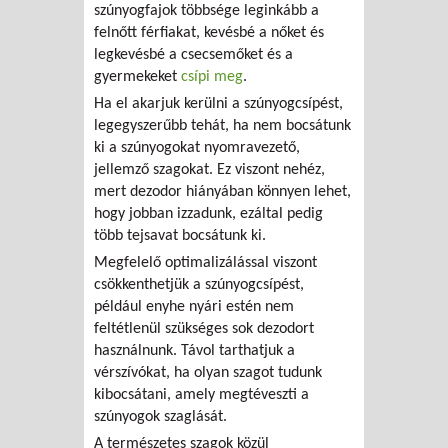
szúnyogfajok többsége leginkább a
felnőtt férfiakat, kevésbé a nőket és
legkevésbé a csecsemőket és a
gyermekeket
csípi meg
.
Ha el akarjuk kerülni a szúnyogcsípést,
legegyszerűbb tehát, ha nem bocsátunk
ki a szúnyogokat nyomravezető,
jellemző szagokat. Ez viszont nehéz,
mert dezodor hiányában könnyen lehet,
hogy jobban izzadunk, ezáltal pedig
több tejsavat bocsátunk ki.
Megfelelő optimalizálással viszont
csökkenthetjük a szúnyogcsípést,
például enyhe nyári estén nem
feltétlenül szükséges sok dezodort
használnunk. Távol tarthatjuk a
vérszívókat, ha olyan szagot tudunk
kibocsátani, amely megtéveszti a
szúnyogok szaglását.
A természetes szagok közül