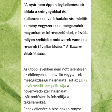
"A nyár nem éppen legkellemesebb
oldala a szúnyogokkal és
kullancsokkal való hadakozás. mielőtt
kemény vegyszerekkel mérgeznénk
magunkat és környezetünket, nézzük,
milyen szelídebb módszerek vannak a
rovarok távoltartására."
A Tudatos
Vásárló cikke.
Az utóbbi években nem nőtt jelentősen
az élőlényeket elpusztító vegyszerek
mezőgazdasági használata, sőt az EU
új
növényvédő szer politikája
a
növényvédő szer használat
csökkentésére is felszólítja a
tagállamokat.
Ennek ellenére a biocidok (bizonyos