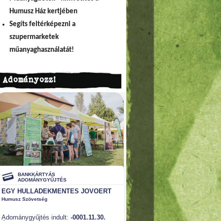
Humusz Ház kertjében
Segíts feltérképezni a
szupermarketek
műanyaghasználatát!
Adományozz!