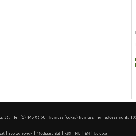
 11. - Tel: (1) 445 01 68 - humusz (kukac) humusz . hu -
adószámunk: 18
zat
|
Szerzői jogok
|
Médiaajánlat
|
RSS
|
HU
|
EN
|
belépés