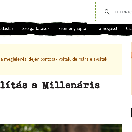
udástár
Szolgáltatások
Eseménynaptár
Támogass!
Csa
 a megjelenés idején pontosak voltak, de mára elavultak
lítás a Millenáris