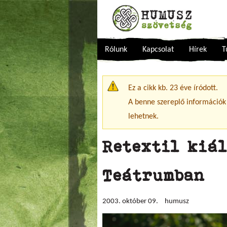
Rólunk
Kapcsolat
Hírek
T
Figyelmeztető üzenet
Ez a cikk kb. 23 éve íródott.
A benne szereplő információk
lehetnek.
Retextil kiál
Teátrumban
2003. október 09.
humusz