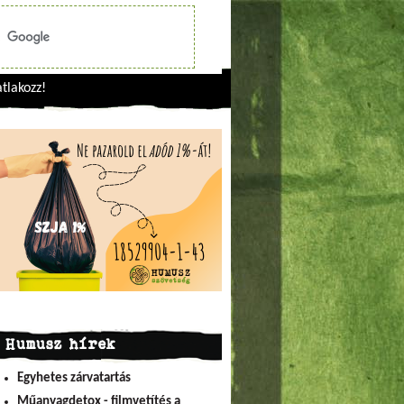
tlakozz!
Humusz hírek
Egyhetes zárvatartás
Műanyagdetox - filmvetítés a