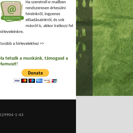
Ha szeretnél e-mailben
rendszeresen értesülni
híreinkről, ingyenes
előadásainkról, és sok
másról is, akkor iratkozz fel
hírleveleinkre.
Tovább a hírlevelekhez >>
Ha tetszik a munkánk, támogasd a
Humuszt!
529904-1-43