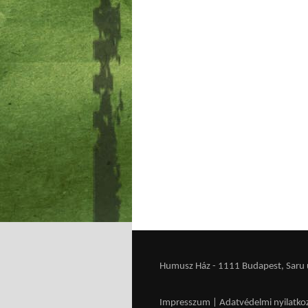
Humusz Ház - 1111 Budapest, Saru u.
Impresszum
|
Adatvédelmi nyilatko