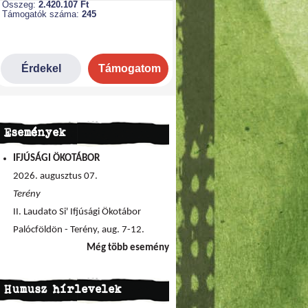
Események
IFJÚSÁGI ÖKOTÁBOR
2026. augusztus 07.
Terény
II. Laudato Si' Ifjúsági Ökotábor
Palócföldön - Terény, aug. 7-12.
Még több esemény
Humusz hírlevelek