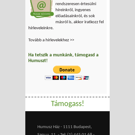
rendszeresen értesülni
híreinkről, ingyenes
előadásainkról, és sok
másról is, akkor iratkozz fel
hírleveleinkre.
Tovább a hírlevelekhez >>
Ha tetszik a munkánk, támogasd a
Humuszt!
Támogass!
Humusz Ház - 1111 Budapest,
Saru u. 11. - Tel: (1) 445 01 68 -