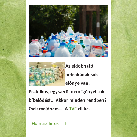
Az
eldobható
pelenkának sok
elõnye van
.
Praktikus, egyszerû, nem igényel sok
bíbelõdést...
Akkor minden rendben?
Csak majdnem.... A
TVE
cikke.
Humusz hírek
hír