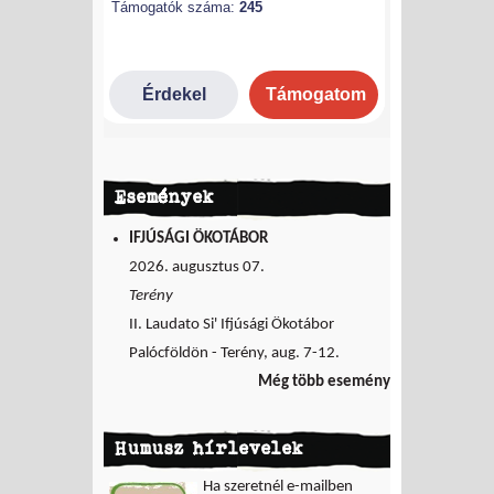
Események
IFJÚSÁGI ÖKOTÁBOR
2026. augusztus 07.
Terény
II. Laudato Si' Ifjúsági Ökotábor
Palócföldön - Terény, aug. 7-12.
Még több esemény
Humusz hírlevelek
Ha szeretnél e-mailben