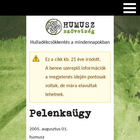
Hulladékcsökkentés a mindennapokban
Figyelmeztető üzenet
Ez a cikk kb. 21 éve íródott.
A benne szereplő információk
a megjelenés idején pontosak
voltak, de mára elavultak
lehetnek.
Pelenkaügy
2005. augusztus 01.
humusz